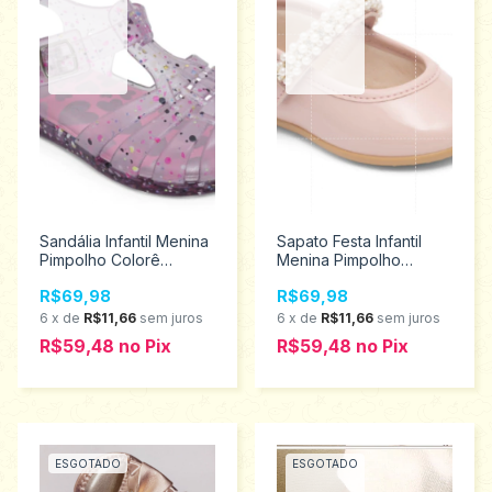
Sandália Infantil Menina
Sapato Festa Infantil
Pimpolho Colorê
Menina Pimpolho
Tamanhos 22 ao 27
Tamanhos 16 ao 21
R$69,98
R$69,98
34174
28637
6
x
de
R$11,66
sem juros
6
x
de
R$11,66
sem juros
R$59,48
no
Pix
R$59,48
no
Pix
ESGOTADO
ESGOTADO