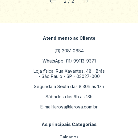
2
/
2
Atendimento ao Cliente
(11) 2081 0684
WhatsApp: (11) 99113-9371
Loja física: Rua Xavantes, 48 - Brás
- São Paulo - SP - 03027-000
Segunda a Sexta das 8:30h as 17h
Sábados das 9h as 13h
E-mail:
laroya@laroya.com.br
As principais Categorias
Calçados