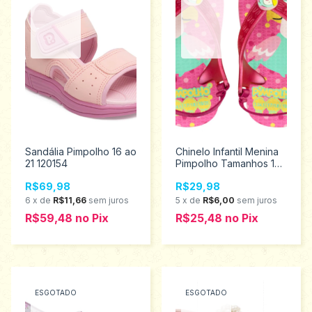
Sandália Pimpolho 16 ao
Chinelo Infantil Menina
21 120154
Pimpolho Tamanhos 17
ao 23 74319
R$69,98
R$29,98
6
x
de
R$11,66
sem juros
5
x
de
R$6,00
sem juros
R$59,48
no
Pix
R$25,48
no
Pix
ESGOTADO
ESGOTADO