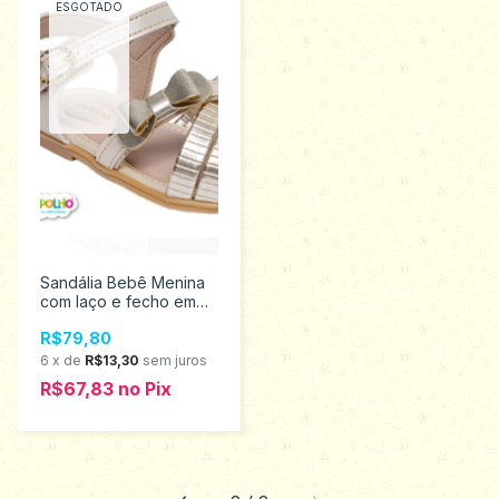
ESGOTADO
Sandália Bebê Menina
com laço e fecho em
fivela Pimpolho
R$79,80
Promoção 16/21
0120264
6
x
de
R$13,30
sem juros
R$67,83
no
Pix