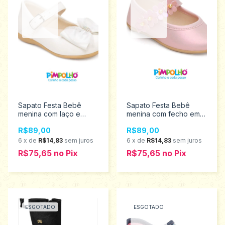
Sapato Festa Bebê
Sapato Festa Bebê
menina com laço e
menina com fecho em
fecho em fivela
velcro Pimpolho
R$89,00
R$89,00
Pimpolho Tamanhos 16
Tamanhos 16 ao 21
ao 21 0120663
0120631
6
x
de
R$14,83
sem juros
6
x
de
R$14,83
sem juros
R$75,65
no
Pix
R$75,65
no
Pix
ESGOTADO
ESGOTADO