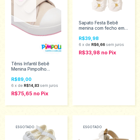
Sapato Festa Bebê
menina com fecho em
velcro Markha
R$39,98
BabyTamanho P
808647
6
x
de
R$6,66
sem juros
R$33,98
no
Pix
Tênis Infantil Bebê
Menina Pimpolho
Tamanhos 16 a 21
R$89,00
0120334
6
x
de
R$14,83
sem juros
R$75,65
no
Pix
ESGOTADO
ESGOTADO