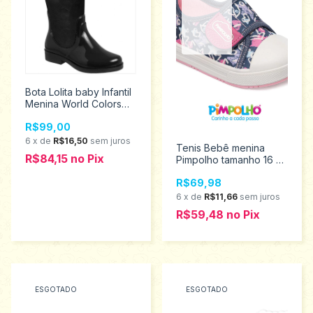
Bota Lolita baby Infantil
Menina World Colors
Tamanho 24/25 -
R$99,00
061.009.0992
6
x
de
R$16,50
sem juros
Tenis Bebê menina
R$84,15
no
Pix
Pimpolho tamanho 16 ao
21 0120271
R$69,98
6
x
de
R$11,66
sem juros
R$59,48
no
Pix
ESGOTADO
ESGOTADO