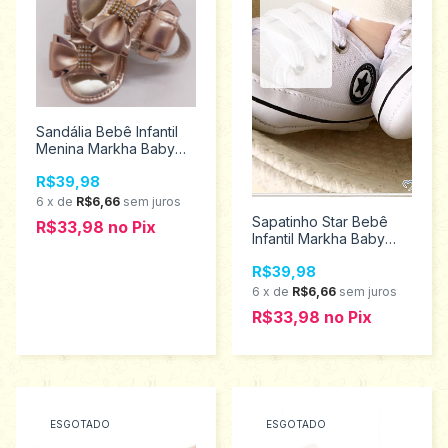
Sandália Bebê Infantil
Menina Markha Baby
Tamanhos P ao g 4304
R$39,98
6
x
de
R$6,66
sem juros
Sapatinho Star Bebê
R$33,98
no
Pix
Infantil Markha Baby
Tamanhos P 501
R$39,98
6
x
de
R$6,66
sem juros
R$33,98
no
Pix
ESGOTADO
ESGOTADO