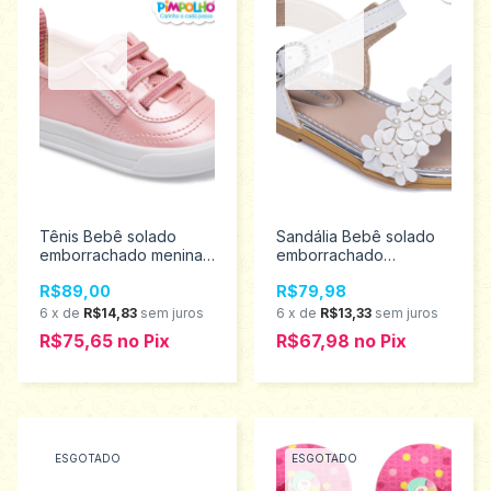
Tênis Bebê solado
Sandália Bebê solado
emborrachado menina
emborrachado
Pimpolho tamanho 17 ao
Pimpolho tamanho 18 ao
R$89,00
R$79,98
21 0120511
21 0120233
6
x
de
R$14,83
sem juros
6
x
de
R$13,33
sem juros
R$75,65
no
Pix
R$67,98
no
Pix
ESGOTADO
ESGOTADO