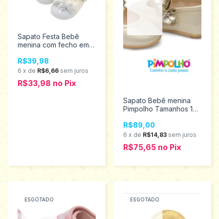
Sapato Festa Bebê
menina com fecho em
velcro Markha
R$39,98
BabyTamanho M 511
6
x
de
R$6,66
sem juros
R$33,98
no
Pix
Sapato Bebê menina
Pimpolho Tamanhos 19
ao 21 0120442
R$89,00
6
x
de
R$14,83
sem juros
R$75,65
no
Pix
ESGOTADO
ESGOTADO