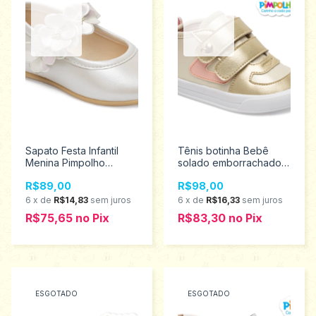
Sapato Festa Infantil
Tênis botinha Bebê
Menina Pimpolho
solado emborrachado
Tamanhos 18 ao 21
menina Pimpolho
R$89,00
R$98,00
120444
tamanho 18 ao 21
0120485
6
x
de
R$14,83
sem juros
6
x
de
R$16,33
sem juros
R$75,65
no
Pix
R$83,30
no
Pix
ESGOTADO
ESGOTADO