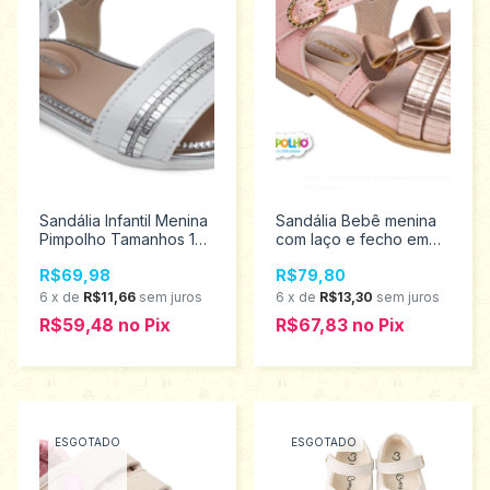
Sandália Infantil Menina
Sandália Bebê menina
Pimpolho Tamanhos 16
com laço e fecho em
ao 21 28544
fivela Pimpolho 16/21
R$69,98
R$79,80
0120266
6
x
de
R$11,66
sem juros
6
x
de
R$13,30
sem juros
R$59,48
no
Pix
R$67,83
no
Pix
ESGOTADO
ESGOTADO