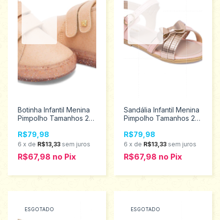
Botinha Infantil Menina
Sandália Infantil Menina
Pimpolho Tamanhos 22
Pimpolho Tamanhos 22
ao 27 34328
ao 27 130260
R$79,98
R$79,98
6
x
de
R$13,33
sem juros
6
x
de
R$13,33
sem juros
R$67,98
no
Pix
R$67,98
no
Pix
ESGOTADO
ESGOTADO