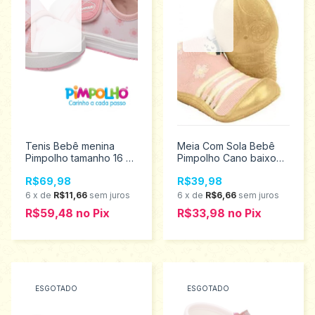
Tenis Bebê menina
Meia Com Sola Bebê
Pimpolho tamanho 16 ao
Pimpolho Cano baixo
21 0120272
Abelha tamanho 22
R$69,98
R$39,98
0074270
6
x
de
R$11,66
sem juros
6
x
de
R$6,66
sem juros
R$59,48
no
Pix
R$33,98
no
Pix
ESGOTADO
ESGOTADO