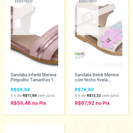
ESGOTADO
ESGOTADO
Sandália Infantil Menina
Sandália Bebê Menina
Pimpolho Tamanhos 16
com fecho fivela
ao 21 28546
Pimpolho Promoção
R$69,98
R$79,90
16/21 0120261
6
x
de
R$11,66
sem juros
6
x
de
R$13,32
sem juros
R$59,48
no
Pix
R$67,92
no
Pix