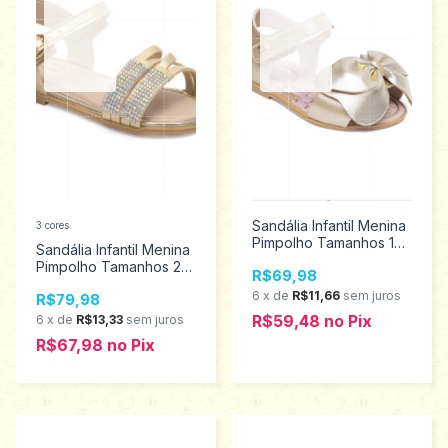
Sandália Infantil Menina
3 cores
Pimpolho Tamanhos 16
Sandália Infantil Menina
ao 21 120286
Pimpolho Tamanhos 22
R$69,98
ao 27 34669
6
x
de
R$11,66
sem juros
R$79,98
R$59,48
no
Pix
6
x
de
R$13,33
sem juros
R$67,98
no
Pix