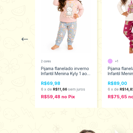
2 cores
+1
til
Pijama flanelado inverno
Pijama flane
enino 100%
Infantil Menina Kyly 1 ao 3
Infantil Meni
on tamanho 4
1001639
12 1001640
R$69,98
R$89,00
30
7
sem juros
6
x
de
R$11,66
sem juros
6
x
de
R$14,8
o
Pix
R$59,48
no
Pix
R$75,65
n