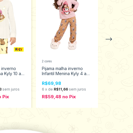
2 cores
2 cores
 inverno
Pijama malha inverno
Pijama malh
na Kyly 10 ao
Infantil Menina Kyly 4 ao
Infantil Meni
12 1001635
1001635
R$69,98
R$59,98
3
sem juros
6
x
de
R$11,66
sem juros
6
x
de
R$10,
o
Pix
R$59,48
no
Pix
R$50,98
n