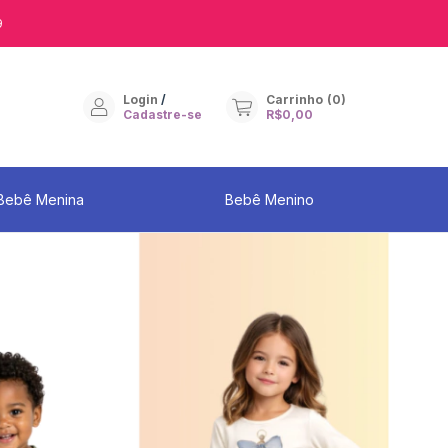
9
Login
/
Carrinho
(
0
)
Cadastre-se
R$0,00
Bebê Menina
Bebê Menino