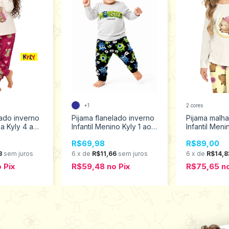
+1
2 cores
lado inverno
Pijama flanelado inverno
Pijama malha
na Kyly 4 ao
Infantil Menino Kyly 1 ao 3
Infantil Meni
1001653
16 1001643
R$69,98
R$89,00
3
sem juros
6
x
de
R$11,66
sem juros
6
x
de
R$14,8
o
Pix
R$59,48
no
Pix
R$75,65
n