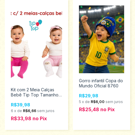
Gorro infantil Copa do
Mundo Oficial 8760
Kit com 2 Meia Calças
Bebê Tip Top Tamanho
R$29,98
RN 2150044
5
x
de
R$6,00
sem juros
R$39,98
R$25,48
no
Pix
6
x
de
R$6,66
sem juros
R$33,98
no
Pix