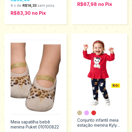
R$67,98
no
Pix
6
x
de
R$16,33
sem juros
R$83,30
no
Pix
Conjunto infantil meia
Meia sapatilha bebê
estação menina Kyly
menina Puket 010100822
M ao G 1001510