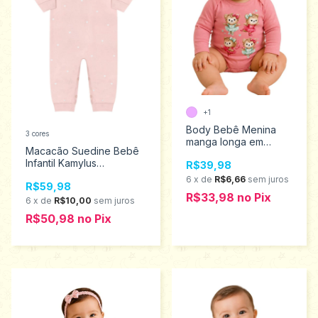
+1
Body Bebê Menina
3 cores
manga longa em
Macacão Suedine Bebê
cotton Kyly 1001468
Infantil Kamylus
R$39,98
Tamanhos P ao G 53605
6
x
de
R$6,66
sem juros
R$59,98
R$33,98
no
Pix
6
x
de
R$10,00
sem juros
R$50,98
no
Pix