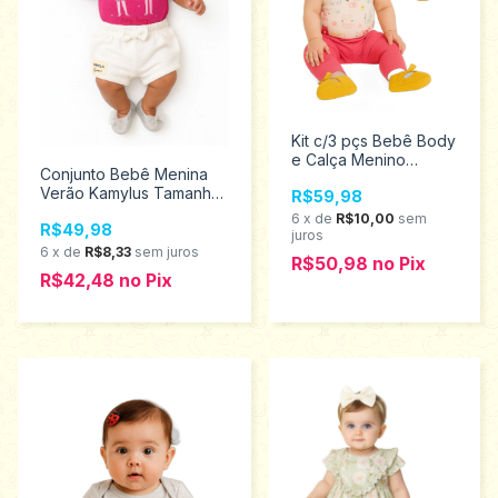
Kit c/3 pçs Bebê Body
e Calça Menino
Conjunto Bebê Menina
Tamanho M Elian
Verão Kamylus Tamanho
R$59,98
211437
P 53682
6
x
de
R$10,00
sem
R$49,98
juros
6
x
de
R$8,33
sem juros
R$50,98
no
Pix
R$42,48
no
Pix