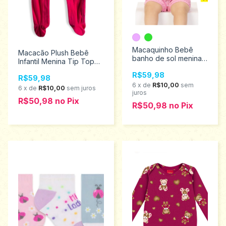
Macaquinho Bebê
Macacão Plush Bebê
banho de sol menina
Infantil Menina Tip Top
Kyly Tamanhos P ao G
Menina Tamanhos RN
R$59,98
1001211
R$59,98
aoa M 10180387
6
x
de
R$10,00
sem
6
x
de
R$10,00
sem juros
juros
R$50,98
no
Pix
R$50,98
no
Pix