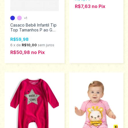
R$7,63
no
Pix
+1
Casaco Bebê Infantil Tip
Top Tamanhos P ao G
1072012/1072013/1072010
R$59,98
6
x
de
R$10,00
sem juros
R$50,98
no
Pix