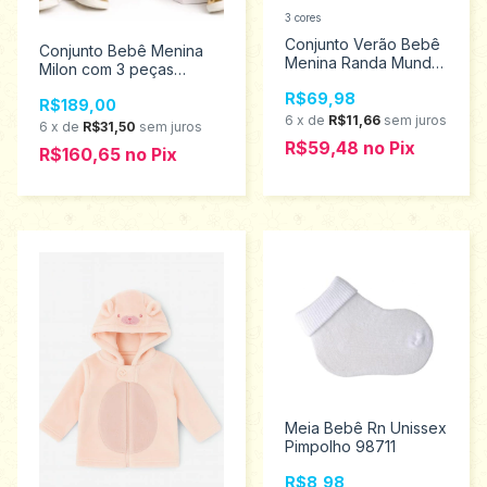
3 cores
Conjunto Verão Bebê
Conjunto Bebê Menina
Menina Randa Mundu
Milon com 3 peças
Tamanhos P ao G
2001646
R$69,98
10210
R$189,00
6
x
de
R$11,66
sem juros
6
x
de
R$31,50
sem juros
R$59,48
no
Pix
R$160,65
no
Pix
Meia Bebê Rn Unissex
Pimpolho 98711
R$8,98