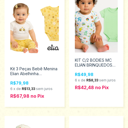
KIT C/2 BODIES MC
ELIAN BRINQUEDOS
Kit 3 Peças Bebê Menina
TAMANHOS P AO G
Elian Abelhinha
R$49,98
201147
Tamanhos P ao M 211623
6
x
de
R$8,33
sem juros
R$79,98
R$42,48
no
Pix
6
x
de
R$13,33
sem juros
R$67,98
no
Pix