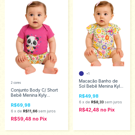
+1
Macacão Banho de
2 cores
Sol Bebê Menina Kyly
Conjunto Body C/ Short
Tamanhos P ao G
Bebê Menina Kyly
R$49,98
1001113
Tamanhos M ao G
6
x
de
R$8,33
sem juros
R$69,98
1001125
R$42,48
no
Pix
6
x
de
R$11,66
sem juros
R$59,48
no
Pix