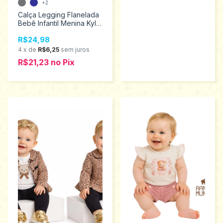
+2
Calça Legging Flanelada
Bebê Infantil Menina Kyly
Tamanhos P e M -134517
R$24,98
4
x
de
R$6,25
sem juros
R$21,23
no
Pix