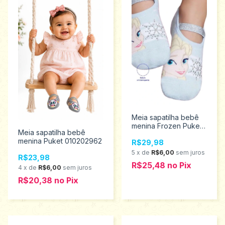
Meia sapatilha bebê
menina Frozen Puket
Meia sapatilha bebê
010201889
menina Puket 010202962
R$29,98
5
x
de
R$6,00
sem juros
R$23,98
R$25,48
no
Pix
4
x
de
R$6,00
sem juros
R$20,38
no
Pix