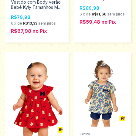
Vestido com Body verão
Tamanhos P ao M
Bebê Kyly Tamanhos M
R$69,98
18402
ao G 1001219
6
x
de
R$11,66
sem juros
R$79,98
R$59,48
no
Pix
6
x
de
R$13,33
sem juros
R$67,98
no
Pix
2 cores