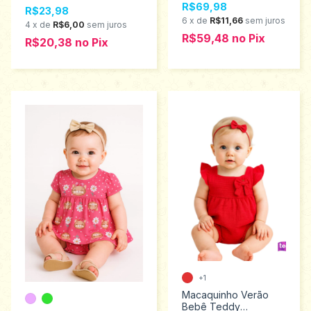
R$69,98
R$23,98
6
x
de
R$11,66
sem juros
4
x
de
R$6,00
sem juros
R$59,48
no
Pix
R$20,38
no
Pix
+1
Macaquinho Verão
Bebê Teddy