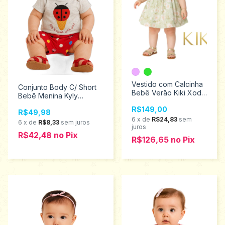
Vestido com Calcinha
Conjunto Body C/ Short
Bebê Verão Kiki Xodó
Bebê Menina Kyly
tamanhos M ao G
Tamanho M 110830
R$149,00
1150018
R$49,98
6
x
de
R$24,83
sem
6
x
de
R$8,33
sem juros
juros
R$42,48
no
Pix
R$126,65
no
Pix