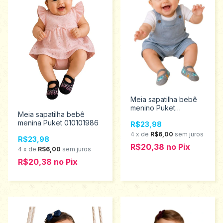
Meia sapatilha bebê
menino Puket
Meia sapatilha bebê
010203489
menina Puket 010101986
R$23,98
4
x
de
R$6,00
sem juros
R$23,98
R$20,38
no
Pix
4
x
de
R$6,00
sem juros
R$20,38
no
Pix