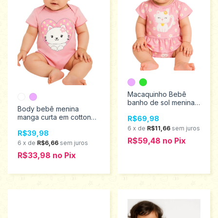
Macaquinho Bebê
banho de sol menina
Body bebê menina
Kyly Tamanhos M ao G
manga curta em cotton
R$69,98
1001116
Kyly P ao G 1001112
6
x
de
R$11,66
sem juros
R$39,98
R$59,48
no
Pix
6
x
de
R$6,66
sem juros
R$33,98
no
Pix