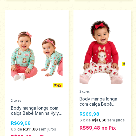
2 cores
Body manga longa
2 cores
com calça Bebê
Body manga longa com
Menina Kyly M ao GG
calça Bebê Menina Kyly
R$69,98
1001477
M ao G 1001476
6
x
de
R$11,66
sem juros
R$69,98
R$59,48
no
Pix
6
x
de
R$11,66
sem juros