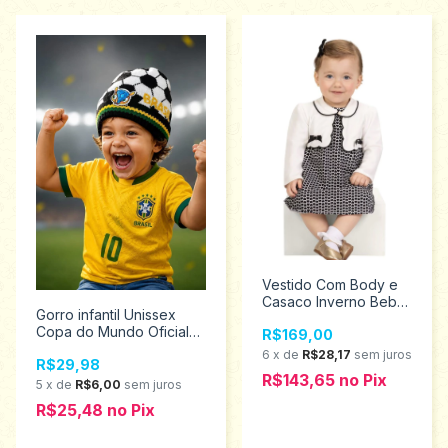
Vestido Com Body e
Casaco Inverno Bebê
Gorro infantil Unissex
menina Milon 2001420
Copa do Mundo Oficial
R$169,00
8753
6
x
de
R$28,17
sem juros
R$29,98
R$143,65
no
Pix
5
x
de
R$6,00
sem juros
R$25,48
no
Pix