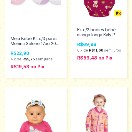
Kit c/2 bodies bebê
manga longa Kyly P ao
Meia Bebê Kit c/3 pares
G 1000436
Menina Selene 17ao 20
R$69,98
1360.001.0.999
6
x
de
R$11,66
sem juros
R$22,98
R$59,48
no
Pix
4
x
de
R$5,75
sem juros
R$19,53
no
Pix