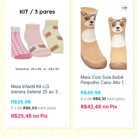
Meia Com Sola Bebê
Pimpolho Cano Alto 18
Meia Infantil Kit c/3
ao 23 0074302
menina Selene 25 ao 34
R$49,98
2315.001.2.999
6
x
de
R$8,33
sem juros
R$29,98
R$42,48
no
Pix
5
x
de
R$6,00
sem juros
R$25,48
no
Pix