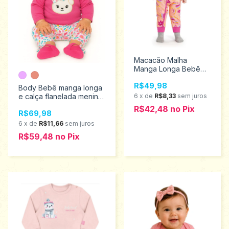
Macacão Malha
Manga Longa Bebê
Infantil Menina Elian
R$49,98
Tamanhos P ao g
Body Bebê manga longa
13091
e calça flanelada menina
6
x
de
R$8,33
sem juros
Kyly P/G 1000712
R$42,48
no
Pix
R$69,98
6
x
de
R$11,66
sem juros
R$59,48
no
Pix