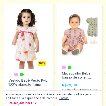
Macaquinho Bebê
banho de sol em
Vestido Bebê Verão Kyly
cotton menina Milon
100% algodão Tamanho
R$79,98
Tamanhos P ao G
M ao G 1000976
2001102
6
x
de
R$13,33
sem juros
R$49,98
Ao navegar por este site
você aceita o uso de cookies
para
R$67,98
no
Pix
6
x
de
R$8,33
sem juros
agilizar a sua experiência de compra.
Entendi
R$42,48
no
Pix