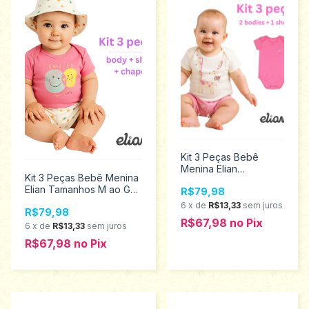
Kit 3 Peças Bebê
Menina Elian
Kit 3 Peças Bebê Menina
Tamanhos M ao G
Elian Tamanhos M ao GG
R$79,98
211620
211619
6
x
de
R$13,33
sem juros
R$79,98
R$67,98
no
Pix
6
x
de
R$13,33
sem juros
R$67,98
no
Pix