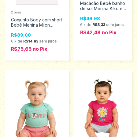
Macacão Bebê banho
de sol Menina Kiko e
2 cores
Kika Tamanho M
R$49,98
13504
Conjunto Body com short
Bebê Menina Milon
6
x
de
R$8,33
sem juros
Tamanhos M ao G
R$42,48
no
Pix
R$89,00
2001210
6
x
de
R$14,83
sem juros
R$75,65
no
Pix