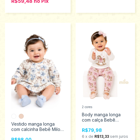
R$59,48
no
Pix
2 cores
Body manga longa
com calça Bebê
Vestido manga longa
Menina Milon M ao GG
com calcinha Bebê Milon
R$79,98
2001427
G ao GG 2001411
6
x
de
R$13,33
sem juros
R$98,00