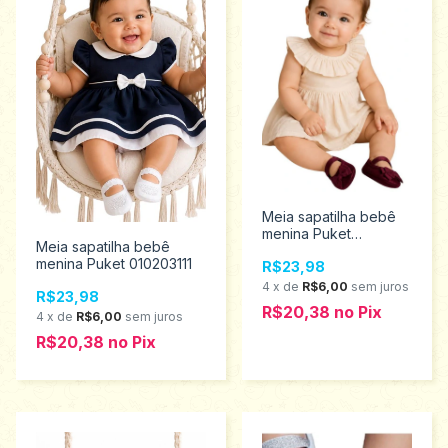
Meia sapatilha bebê
menina Puket
Meia sapatilha bebê
010101991
menina Puket 010203111
R$23,98
4
x
de
R$6,00
sem juros
R$23,98
R$20,38
no
Pix
4
x
de
R$6,00
sem juros
R$20,38
no
Pix