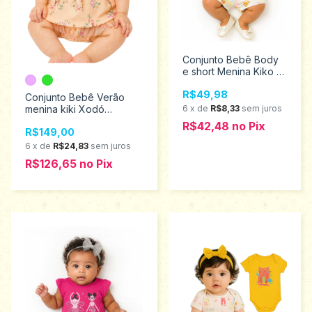
Conjunto Bebê Body
e short Menina Kiko e
Kika Tamanho M
R$49,98
12958
Conjunto Bebê Verão
menina kiki Xodó
6
x
de
R$8,33
sem juros
tamanhos M ao G
R$42,48
no
Pix
R$149,00
1770003
6
x
de
R$24,83
sem juros
R$126,65
no
Pix