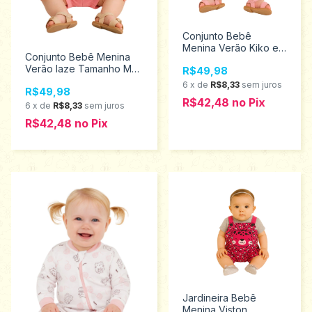
Conjunto Bebê
Menina Verão Kiko e
Conjunto Bebê Menina
Kika Tamanho M 13113
Verão Iaze Tamanho M
R$49,98
13921
6
x
de
R$8,33
sem juros
R$49,98
R$42,48
no
Pix
6
x
de
R$8,33
sem juros
R$42,48
no
Pix
Jardineira Bebê
Menina Viston