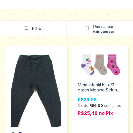
Ordenar por:
Filtrar
Mais vendidos
Meia Infantil Kit c/3
pares Menina Selene
17 ao 20
R$29,98
1451.002.0.998
5
x
de
R$6,00
sem juros
R$25,48
no
Pix