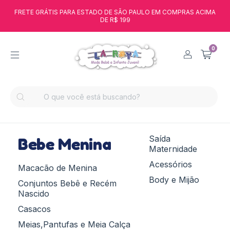
FRETE GRÁTIS PARA ESTADO DE SÃO PAULO EM COMPRAS ACIMA
DE R$ 199
0
Saída
Bebe Menina
Maternidade
Acessórios
Macacão de Menina
Body e Mijão
Conjuntos Bebê e Recém
Nascido
Casacos
Meias,Pantufas e Meia Calça