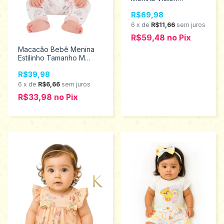
Tamanho M 3915
R$69,98
6
x
de
R$11,66
sem juros
R$59,48
no
Pix
Macacão Bebê Menina
Estilinho Tamanho M
0203010
R$39,98
6
x
de
R$6,66
sem juros
R$33,98
no
Pix