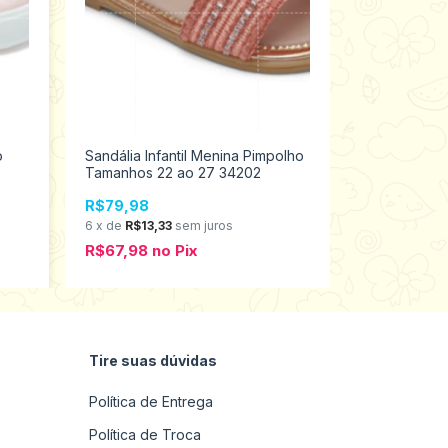
o
Sandália Infantil Menina Pimpolho
Sandália Inf
Tamanhos 22 ao 27 34202
Tamanhos 2
R$79,98
R$79,98
6
x
de
R$13,33
sem juros
6
x
de
R$13,3
R$67,98
no
Pix
R$67,98
n
Tire suas dúvidas
Política de Entrega
Política de Troca