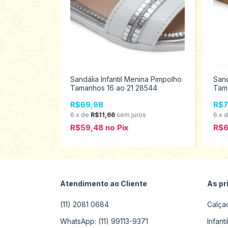
ina Pimpolho
Sandália Infantil Menina Pimpolho
Sand
8941
Tamanhos 16 ao 21 28544
Tam
R$69,98
R$7
s
6
x
de
R$11,66
sem juros
6
x
R$59,48
no
Pix
R$6
Atendimento ao Cliente
As pr
(11) 2081 0684
Calça
WhatsApp: (11) 99113-9371
Infant