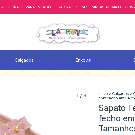
FRETE GRÁTIS PARA ESTADO DE SÃO PAULO EM COMPRAS ACIMA DE R$ 19
Calçados
Enxoval
Início
>
Calçados
>
1
/
3
com fecho em velcr
Sapato F
fecho em
Tamanhos