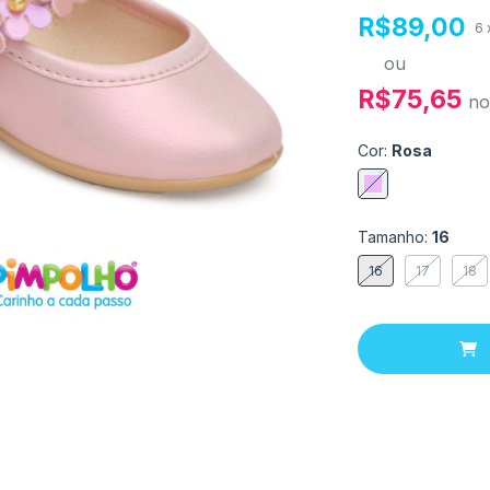
R$89,00
6
ou
R$75,65
no
Cor:
Rosa
Tamanho:
16
16
17
18