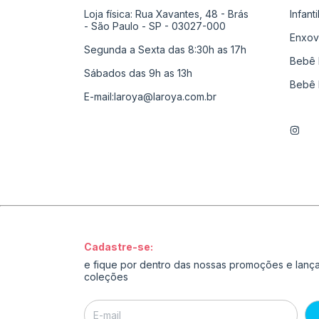
Loja física: Rua Xavantes, 48 - Brás
Infant
- São Paulo - SP - 03027-000
Enxov
Segunda a Sexta das 8:30h as 17h
Bebê 
Sábados das 9h as 13h
Bebê 
E-mail:
laroya@laroya.com.br
Cadastre-se:
e fique por dentro das nossas promoções e lan
coleções