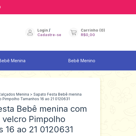
9
Login
/
Carrinho
(
0
)
Cadastre-se
R$0,00
Bebê Menina
Bebê Menino
Calçados Menina
>
Sapato Festa Bebê menina
o Pimpolho Tamanhos 16 ao 21 0120631
esta Bebê menina com
 velcro Pimpolho
 16 ao 21 0120631