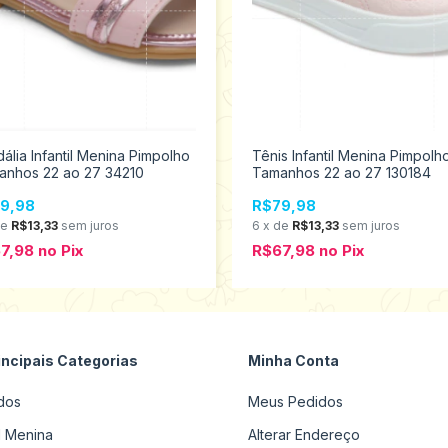
ália Infantil Menina Pimpolho
Tênis Infantil Menina Pimpolh
anhos 22 ao 27 34210
Tamanhos 22 ao 27 130184
9,98
R$79,98
de
R$13,33
sem juros
6
x
de
R$13,33
sem juros
7,98
no
Pix
R$67,98
no
Pix
incipais Categorias
Minha Conta
dos
Meus Pedidos
il Menina
Alterar Endereço