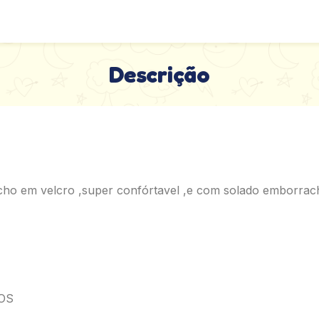
Descrição
echo em velcro ,super confórtavel ,e com solado emborrac
OS