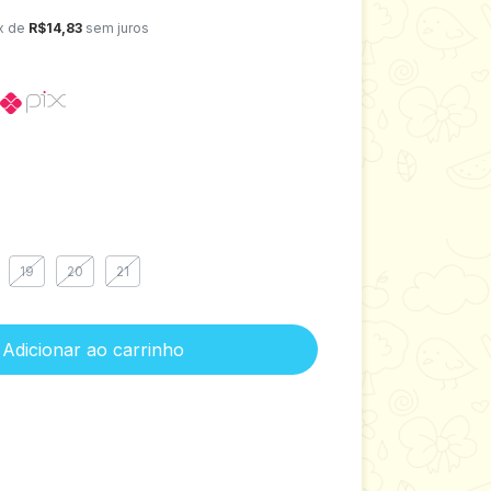
x de
R$14,83
sem juros
19
20
21