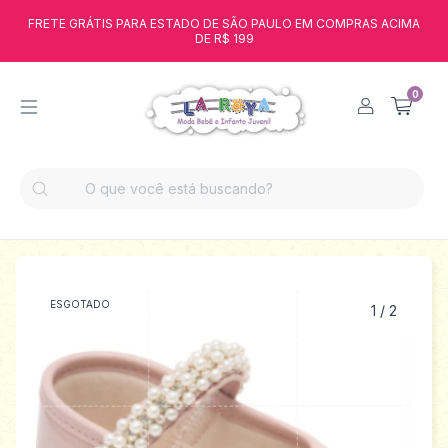
FRETE GRÁTIS PARA ESTADO DE SÃO PAULO EM COMPRAS ACIMA
DE R$ 199
0
ESGOTADO
1
/
2