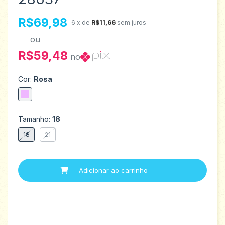
R$69,98
6
x de
R$11,66
sem juros
ou
R$59,48
no
Cor:
Rosa
Tamanho:
18
18
21