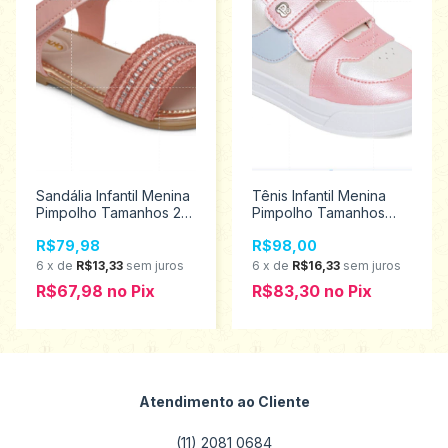
Sandália Infantil Menina
Tênis Infantil Menina
Pimpolho Tamanhos 22
Pimpolho Tamanhos
ao 27 34202
22/27 130390
R$79,98
R$98,00
6
x
de
R$13,33
sem juros
6
x
de
R$16,33
sem juros
R$67,98
no
Pix
R$83,30
no
Pix
Atendimento ao Cliente
(11) 2081 0684