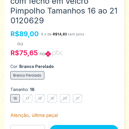
com fecho em velcro
Pimpolho Tamanhos 16 ao 21
0120629
R$89,00
6
x de
R$14,83
sem juros
ou
R$75,65
no
Cor:
Branco Perolado
Branco Perolado
Tamanho:
16
16
17
18
19
20
21
Atenção, última peça!