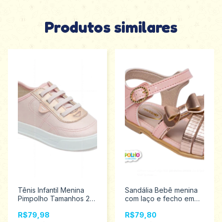
Produtos similares
Tênis Infantil Menina
Sandália Bebê menina
Pimpolho Tamanhos 22
com laço e fecho em
ao 27 130184
fivela Pimpolho 16/21
R$79,98
R$79,80
0120266