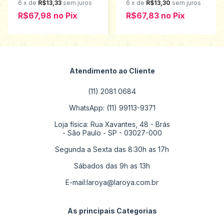
6
x
de
R$13,33
sem juros
6
x
de
R$13,30
sem juros
R$67,98
no
Pix
R$67,83
no
Pix
Atendimento ao Cliente
(11) 2081 0684
WhatsApp: (11) 99113-9371
Loja física: Rua Xavantes, 48 - Brás
- São Paulo - SP - 03027-000
Segunda a Sexta das 8:30h as 17h
Sábados das 9h as 13h
E-mail:
laroya@laroya.com.br
As principais Categorias