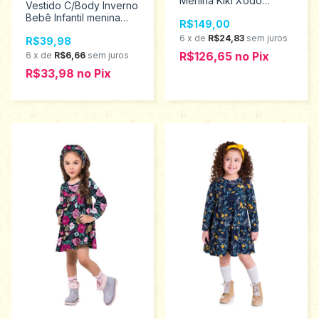
Menina Kiki Xodó
Vestido C/Body Inverno
Tamanhos 1 ao 4
Bebê Infantil menina
R$149,00
2100125
Kyly Tamanhos P ao G
6
x
de
R$24,83
sem juros
R$39,98
207304
R$126,65
no
Pix
6
x
de
R$6,66
sem juros
R$33,98
no
Pix