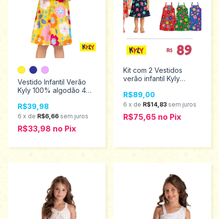
Kit com 2 Vestidos
verão infantil Kyly
Vestido Infantil Verão
tamanhos 4 ao 8
Kyly 100% algodão 4
R$89,00
10000970
ao 8 1001236
6
x
de
R$14,83
sem juros
R$39,98
R$75,65
no
Pix
6
x
de
R$6,66
sem juros
R$33,98
no
Pix