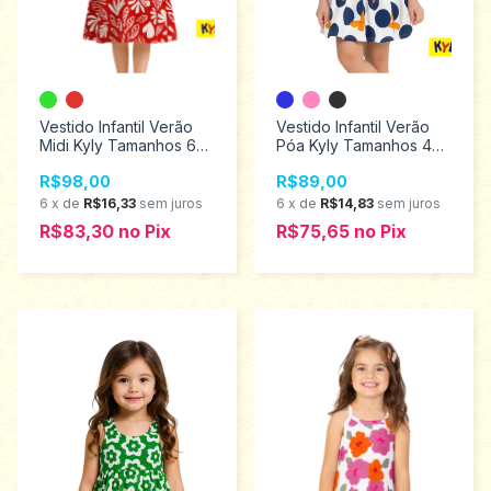
Vestido Infantil Verão
Vestido Infantil Verão
Midi Kyly Tamanhos 6
Póa Kyly Tamanhos 4
ao 12 1001304
ao 8 1001272
R$98,00
R$89,00
6
x
de
R$16,33
sem juros
6
x
de
R$14,83
sem juros
R$83,30
no
Pix
R$75,65
no
Pix