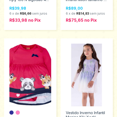
ao 8 1000999
ao 3 2000748
R$39,98
R$89,00
6
x
de
R$6,66
sem juros
6
x
de
R$14,83
sem juros
R$33,98
no
Pix
R$75,65
no
Pix
Vestido Inverno Infantil