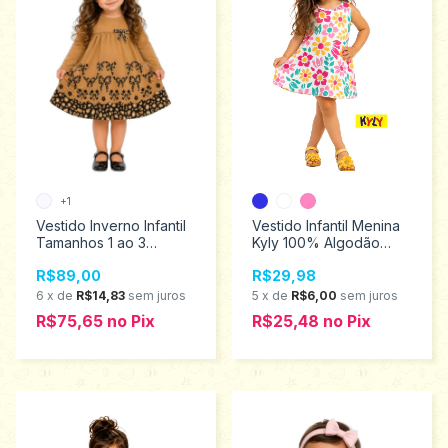
+1
Vestido Inverno Infantil
Vestido Infantil Menina
Tamanhos 1 ao 3
Kyly 100% Algodão
2001464
Tamanhos 1 ao3
R$89,00
R$29,98
1001801
6
x
de
R$14,83
sem juros
5
x
de
R$6,00
sem juros
R$75,65
no
Pix
R$25,48
no
Pix