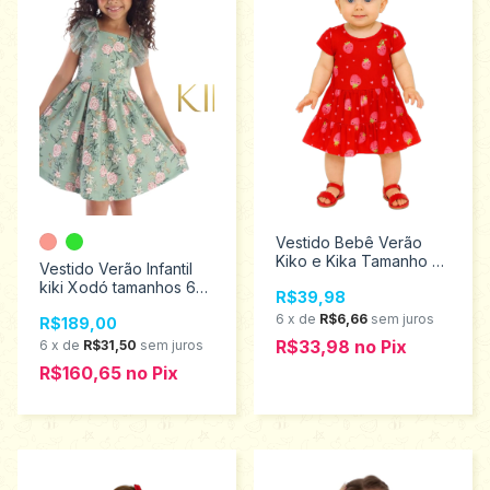
Vestido Bebê Verão
Kiko e Kika Tamanho M
Vestido Verão Infantil
13108
kiki Xodó tamanhos 6
R$39,98
ao 12 3100192
6
x
de
R$6,66
sem juros
R$189,00
R$33,98
no
Pix
6
x
de
R$31,50
sem juros
R$160,65
no
Pix