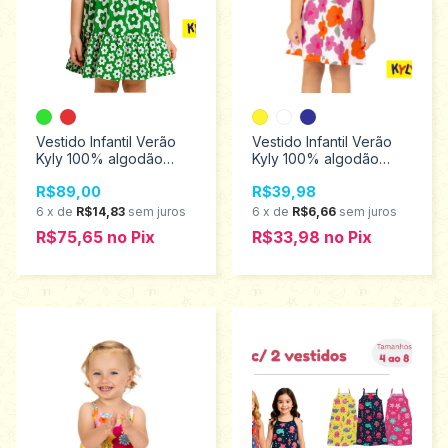
Vestido Infantil Verão
Vestido Infantil Verão
Kyly 100% algodão
Kyly 100% algodão
Tamanhos 4 ao 8
Tamanhos 4 ao 8
R$89,00
R$39,98
1001270
1001265
6
x
de
R$14,83
sem juros
6
x
de
R$6,66
sem juros
R$75,65
no
Pix
R$33,98
no
Pix