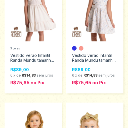
3 cores
Vestido verão Infantil
Vestido verão Infantil
Randa Mundu tamanhos
Randa Mundu tamanhos
4 ao 10 10328
4 ao 10 10329
R$89,00
R$89,00
6
x
de
R$14,83
sem juros
6
x
de
R$14,83
sem juros
R$75,65
no
Pix
R$75,65
no
Pix