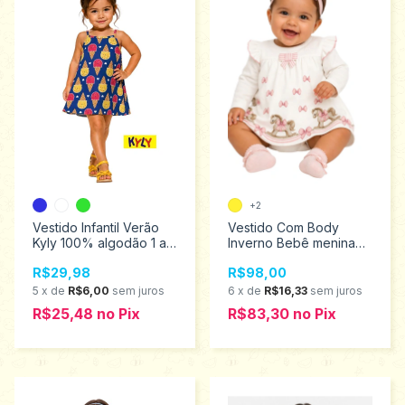
+2
Vestido Infantil Verão
Vestido Com Body
Kyly 100% algodão 1 ao
Inverno Bebê menina
3 1001771
Milon 2001412
R$29,98
R$98,00
5
x
de
R$6,00
sem juros
6
x
de
R$16,33
sem juros
R$25,48
no
Pix
R$83,30
no
Pix