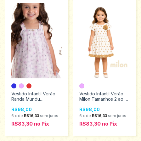
+1
Vestido Infantil Verão
Vestido Infantil Verão
Randa Mundu
Milon Tamanhos 2 ao 6
Tamanhos 1 ao 3 10269
2001004
R$98,00
R$98,00
6
x
de
R$16,33
sem juros
6
x
de
R$16,33
sem juros
R$83,30
no
Pix
R$83,30
no
Pix