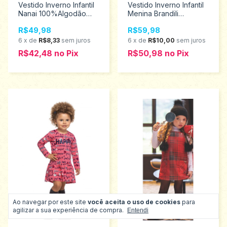
Vestido Inverno Infantil
Vestido Inverno Infantil
Nanai 100%Algodão
Menina Brandili
Tamanhos 2 ao 3
Tamanhos 4 ao 8
R$49,98
R$59,98
600602
54463
6
x
de
R$8,33
sem juros
6
x
de
R$10,00
sem juros
R$42,48
no
Pix
R$50,98
no
Pix
Ao navegar por este site
você aceita o uso de cookies
para
agilizar a sua experiência de compra.
Entendi