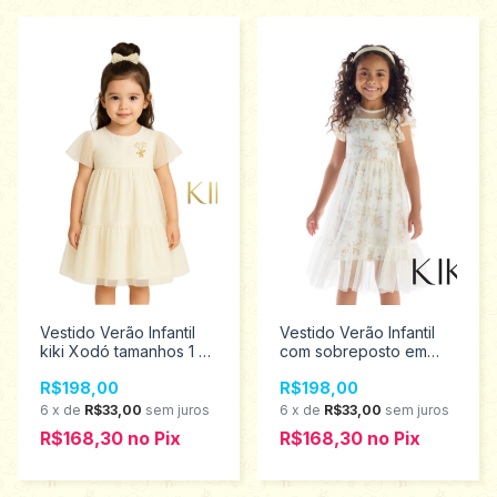
Vestido Verão Infantil
Vestido Verão Infantil
kiki Xodó tamanhos 1 ao
com sobreposto em
4 2100209
tule kiki Xodó tamanhos
R$198,00
R$198,00
6 ao 12 3150014
6
x
de
R$33,00
sem juros
6
x
de
R$33,00
sem juros
R$168,30
no
Pix
R$168,30
no
Pix