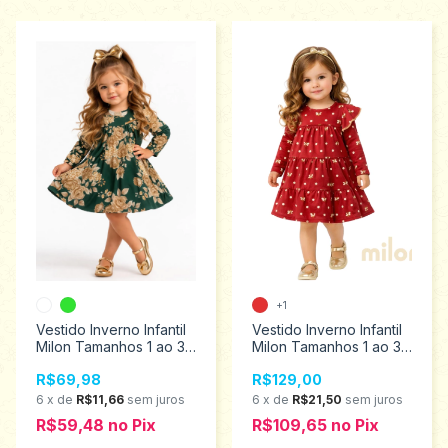
+1
Vestido Inverno Infantil
Vestido Inverno Infantil
Milon Tamanhos 1 ao 3
Milon Tamanhos 1 ao 3
2001463
2001466
R$69,98
R$129,00
6
x
de
R$11,66
sem juros
6
x
de
R$21,50
sem juros
R$59,48
no
Pix
R$109,65
no
Pix