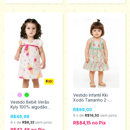
Vestido Infantil Kki
Xodó Tamanho 2 -
Vestido Bebê Verão
2100050
Kyly 100% algodão
R$99,00
Tamanho M ao G
6
x
de
R$16,50
sem juros
R$49,98
1000976
R$84,15
no
Pix
6
x
de
R$8,33
sem juros
R$42,48
no
Pix