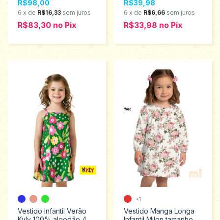
R$98,00
R$39,98
6
x
de
R$16,33
sem juros
6
x
de
R$6,66
sem juros
R$83,30
no
Pix
R$33,98
no
Pix
+1
Vestido Infantil Verão
Vestido Manga Longa
Kyly 100% algodão 4
Infantil Milon tamanho 1