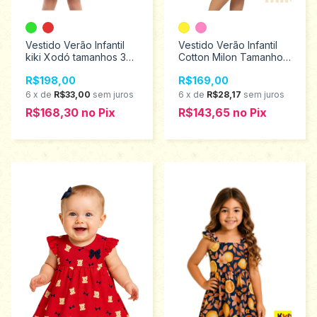
Vestido Verão Infantil
Vestido Verão Infantil
kiki Xodó tamanhos 3
Cotton Milon Tamanhos
ao 8 2100200/3100200
4 ao 8 2001281
R$198,00
R$169,00
6
x
de
R$33,00
sem juros
6
x
de
R$28,17
sem juros
R$168,30
no
Pix
R$143,65
no
Pix