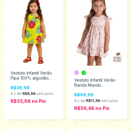
Vestido Infantil Verão
Pipa 100% algodão
Vestido Infantil Verão
Tamanhos 6 ao 8
Randa Mundu
R$39,98
9000750
Tamanhos 1 ao 3 10270
6
x
de
R$6,66
sem juros
R$69,98
R$33,98
no
Pix
6
x
de
R$11,66
sem juros
R$59,48
no
Pix