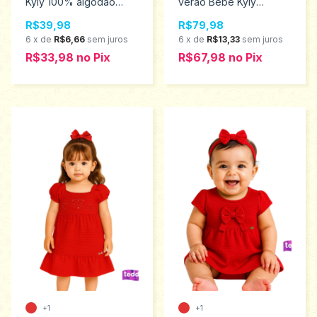
Kyly 100% algodão
verão Bebê Kyly
tamanhos 4 ao 8
Tamanhos M ao G
R$39,98
R$79,98
1000973
1001219
6
x
de
R$6,66
sem juros
6
x
de
R$13,33
sem juros
R$33,98
no
Pix
R$67,98
no
Pix
+1
+1