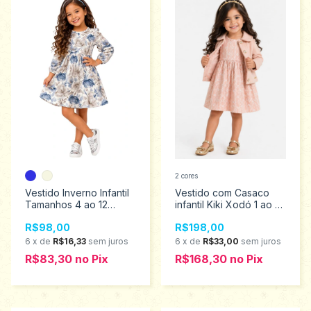
2 cores
Vestido Inverno Infantil
Vestido com Casaco
Tamanhos 4 ao 12
infantil Kiki Xodó 1 ao 4
2001552
2150002
R$98,00
R$198,00
6
x
de
R$16,33
sem juros
6
x
de
R$33,00
sem juros
R$83,30
no
Pix
R$168,30
no
Pix