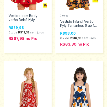
Vestido com Body
3 cores
verão Bebê Kyly
Vestido Infantil Verão
Tamanhos M ao GG
Kyly Tamanhos 6 ao 10
R$79,98
1001217
1001292
6
x
de
R$13,33
sem juros
R$98,00
R$67,98
no
Pix
6
x
de
R$16,33
sem juros
R$83,30
no
Pix