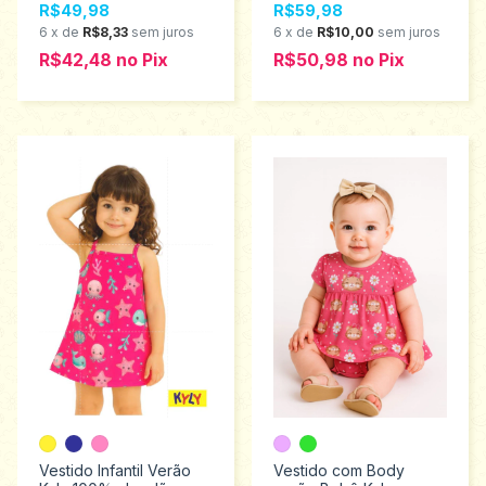
R$49,98
R$59,98
6
x
de
R$8,33
sem juros
6
x
de
R$10,00
sem juros
R$42,48
no
Pix
R$50,98
no
Pix
Vestido Infantil Verão
Vestido com Body