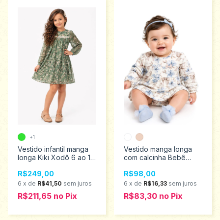
+1
Vestido infantil manga
Vestido manga longa
longa Kiki Xodô 6 ao 12
com calcinha Bebê
3100006
Milon G ao GG 2001411
R$249,00
R$98,00
6
x
de
R$41,50
sem juros
6
x
de
R$16,33
sem juros
R$211,65
no
Pix
R$83,30
no
Pix