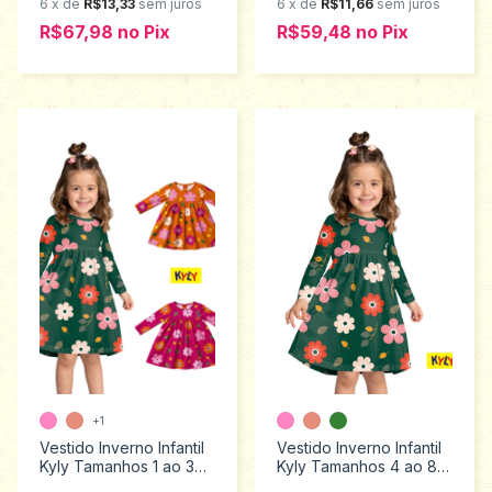
6
x
de
R$13,33
sem juros
6
x
de
R$11,66
sem juros
R$67,98
no
Pix
R$59,48
no
Pix
+1
Vestido Inverno Infantil
Vestido Inverno Infantil
Kyly Tamanhos 1 ao 3
Kyly Tamanhos 4 ao 8
1001501
1001501