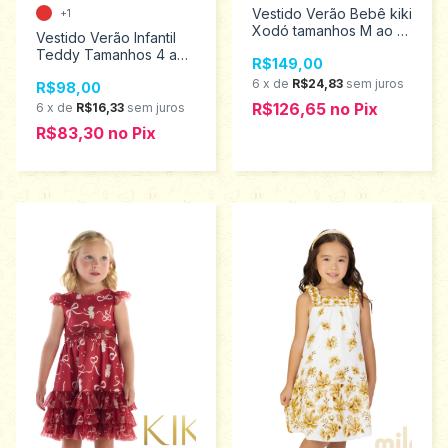
Vestido Verão Bebê kiki
+1
Xodó tamanhos M ao G
Vestido Verão Infantil
1150019
Teddy Tamanhos 4 ao
R$149,00
8 18425
6
x
de
R$24,83
sem juros
R$98,00
R$126,65
no
Pix
6
x
de
R$16,33
sem juros
R$83,30
no
Pix