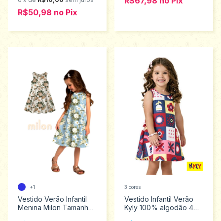
R$67,98
no
Pix
R$50,98
no
Pix
+1
3 cores
Vestido Verão Infantil
Vestido Infantil Verão
Menina Milon Tamanhos
Kyly 100% algodão 4
4 ao 8 2000956
ao 8 1001000