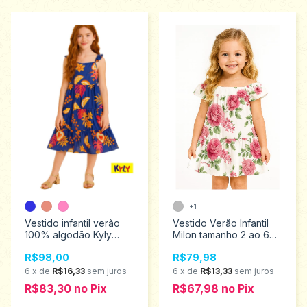
+1
Vestido infantil verão
Vestido Verão Infantil
100% algodão Kyly
Milon tamanho 2 ao 6
tamanhos 6 ao 12
2000999
R$98,00
R$79,98
1001033
6
x
de
R$16,33
sem juros
6
x
de
R$13,33
sem juros
R$83,30
no
Pix
R$67,98
no
Pix