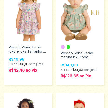
Vestido Verão Bebê
Kiko e Kika Tamanho M
Vestido Bebê Verão
13109
menina kiki Xodó
R$49,98
tamanhos M ao G
6
x
de
R$8,33
sem juros
R$149,00
1100068
R$42,48
no
Pix
6
x
de
R$24,83
sem juros
R$126,65
no
Pix