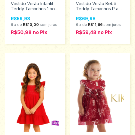
Vestido Verão Infantil
Vestido Verão Bebê
Teddy Tamanhos 1 ao 3
Teddy Tamanhos P ao
18412
G 18400
R$59,98
R$69,98
6
x
de
R$10,00
sem juros
6
x
de
R$11,66
sem juros
R$50,98
no
Pix
R$59,48
no
Pix