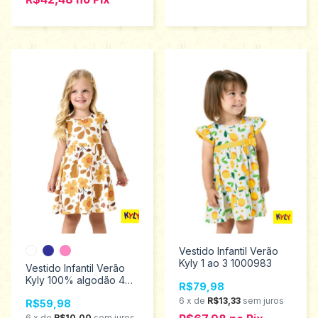
Vestido Infantil Verão
Kyly 1 ao 3 1000983
Vestido Infantil Verão
Kyly 100% algodão 4
R$79,98
ao 8 1001002
6
x
de
R$13,33
sem juros
R$59,98
6
x
de
R$10,00
sem juros