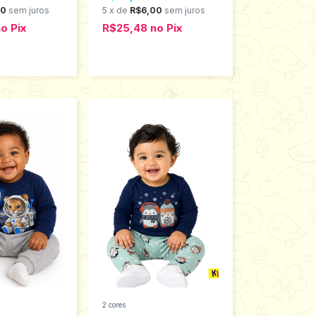
00
sem juros
5
x
de
R$6,00
sem juros
no
Pix
R$25,48
no
Pix
2 cores