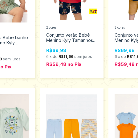
2 cores
3 cores
Conjunto verão Bebê
Conjunto v
o Bebê banho
Menino Kyly Tamanhos
Menino Kyl
ino Kyly
M ao G 1001334
M ao G 100
M ao G
R$69,98
R$69,98
6
x
de
R$11,66
sem juros
6
x
de
R$11,
3
sem juros
R$59,48
no
Pix
R$59,48
no
Pix