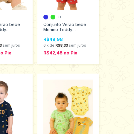
+1
erão bebê
Conjunto Verão bebê
ddy
Menino Teddy
M ao G 18459
Tamanhos M ao G 18457
R$49,98
3
sem juros
6
x
de
R$8,33
sem juros
no
Pix
R$42,48
no
Pix