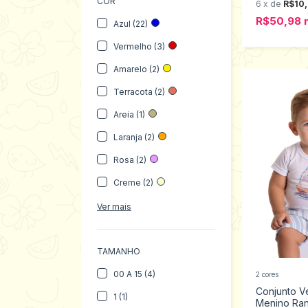
COR
6
x
de
R$10
R$50,98
Azul (22)
Vermelho (3)
Amarelo (2)
Terracota (2)
Areia (1)
Laranja (2)
Rosa (2)
Creme (2)
Ver mais
TAMANHO
00 A 15 (4)
2 cores
Conjunto V
1 (1)
Menino Ra