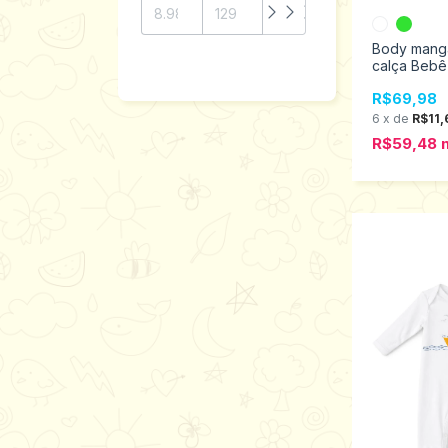
Body mang
calça Bebê
M ao GG 1
R$69,98
6
x
de
R$11,
R$59,48