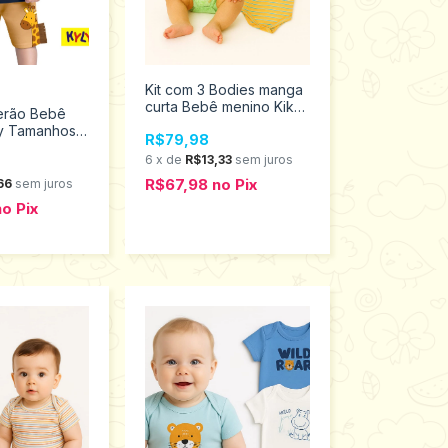
Kit com 3 Bodies manga
curta Bebê menino Kiko
erão Bebê
e Kika tamanho M 0419
y Tamanhos
R$79,98
1332
6
x
de
R$13,33
sem juros
R$67,98
no
Pix
66
sem juros
no
Pix