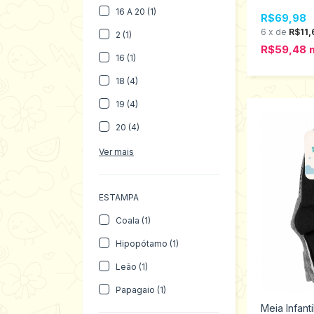
Tamanhos P
16 A 20 (1)
R$69,98
6
x
de
R$11,
2 (1)
R$59,48
16 (1)
18 (4)
19 (4)
20 (4)
Ver mais
ESTAMPA
Coala (1)
Hipopótamo (1)
Leão (1)
Papagaio (1)
Meia Infanti