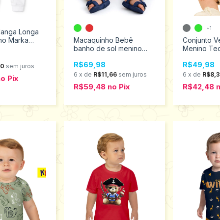
+1
anga Longa
Macaquinho Bebê
Conjunto V
no Marka
banho de sol menino
Menino Te
Kyly Tamanhos M ao G
Tamanhos 
R$69,98
R$49,98
1001227
00
sem juros
6
x
de
R$11,66
sem juros
6
x
de
R$8,3
no
Pix
R$59,48
no
Pix
R$42,48