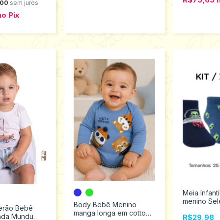
,00
sem juros
no
Pix
Meia Infantil
menino Sel
Body Bebê Menino
erão Bebê
2305.001.2
manga longa em cotton
nda Mundu
R$29,98