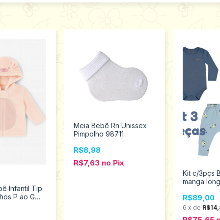
Meia Bebê Rn Unissex
Pimpolho 98711
R$8,98
R$7,63
no
Pix
Kit c/3pçs
manga long
 Infantil Tip
sem Pé Men
hos P ao G
R$89,00
Tamanhos P
72013/1072010
201285
6
x
de
R$14,
R$75,65