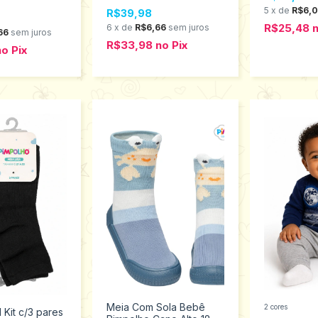
Kyly 1001482
 ao G 10235
5
x
de
R$6,
R$39,98
R$25,48
6
x
de
R$6,66
sem juros
66
sem juros
R$33,98
no
Pix
no
Pix
Meia Com Sola Bebê
2 cores
l Kit c/3 pares