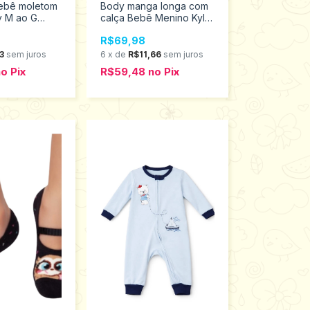
ebê moletom
Body manga longa com
y M ao G
calça Bebê Menino Kyly
M ao GG 1001489
R$69,98
3
sem juros
6
x
de
R$11,66
sem juros
no
Pix
R$59,48
no
Pix