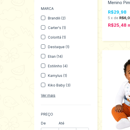
Menino Pim
25 95751
MARCA
R$29,98
5
x
de
R$6,
Brandili (2)
R$25,48
Carter's (1)
Coloritá (1)
Destaque (1)
Elian (14)
Estilinho (4)
Kamylus (1)
Kiko Baby (3)
Ver mais
PREÇO
De
Até