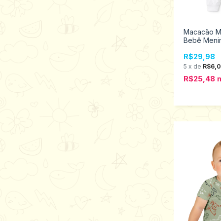
Macacão M
Bebê Meni
Baby 2998
R$29,98
5
x
de
R$6,
R$25,48