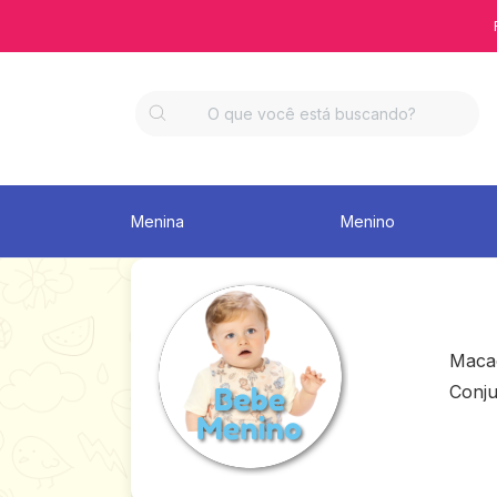
Menina
Menino
Maca
Conju