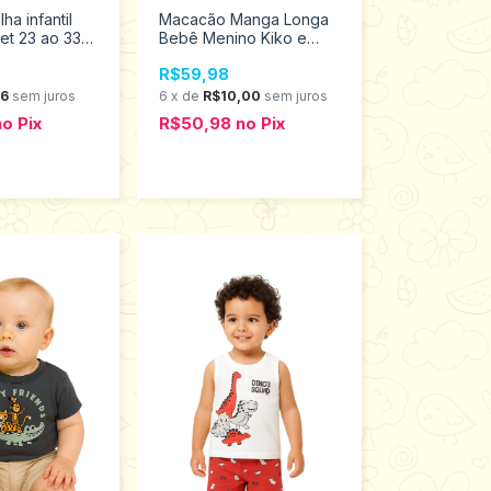
ha infantil
Macacão Manga Longa
et 23 ao 33
Bebê Menino Kiko e
Kika 13532
R$59,98
66
sem juros
6
x
de
R$10,00
sem juros
no
Pix
R$50,98
no
Pix