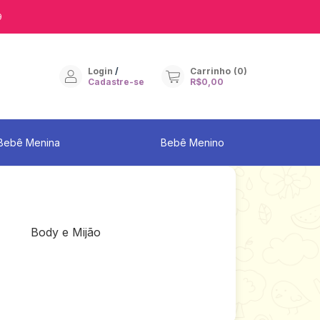
9
Login
/
Carrinho
(
0
)
Cadastre-se
R$0,00
Bebê Menina
Bebê Menino
Body e Mijão