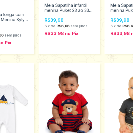
Meia Sapatilha infantil
Meia Sapatil
menina Puket 23 ao 33
menina Puk
a longa com
010403142
010402777
 Menino Kyly
R$39,98
R$39,98
001488
6
x
de
R$6,66
sem juros
6
x
de
R$6,
R$33,98
no
Pix
R$33,98
66
sem juros
no
Pix