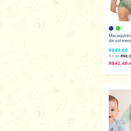
Macaquinh
de sol men
Tamanhos 
R$49,98
1001225
6
x
de
R$8,3
R$42,48