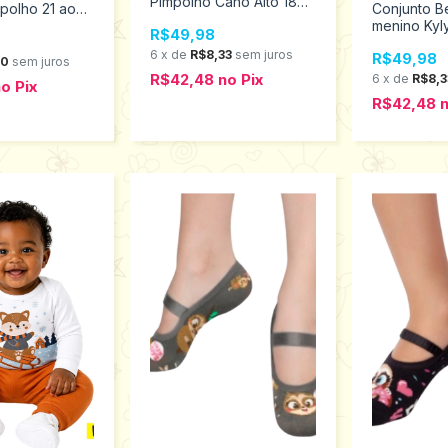
Pimpolho Cano Alto 18
Conjunto B
polho 21 ao
ao 23 0074315
menino Kyl
R$49,98
1001576
6
x
de
R$8,33
sem juros
R$49,98
00
sem juros
R$42,48
no
Pix
6
x
de
R$8,3
no
Pix
R$42,48