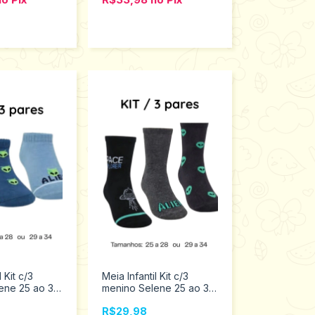
 Kit c/3
Meia Infantil Kit c/3
ene 25 ao 34
menino Selene 25 ao 34
.998
2451.001.2.999
R$29,98