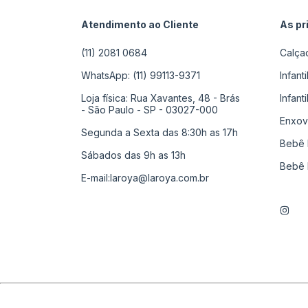
Atendimento ao Cliente
As pr
(11) 2081 0684
Calça
WhatsApp: (11) 99113-9371
Infant
Loja física: Rua Xavantes, 48 - Brás
Infant
- São Paulo - SP - 03027-000
Enxov
Segunda a Sexta das 8:30h as 17h
Bebê 
Sábados das 9h as 13h
Bebê 
E-mail:
laroya@laroya.com.br