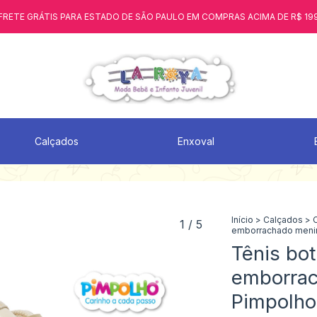
FRETE GRÁTIS PARA ESTADO DE SÃO PAULO EM COMPRAS ACIMA DE R$ 19
Calçados
Enxoval
Início
>
Calçados
>
1
/
5
emborrachado menin
Tênis bo
emborra
Pimpolho