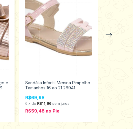
ço e
Sandália Infantil Menina Pimpolho
Tênis Infant
21
Tamanhos 16 ao 21 28941
Tamanhos 22
R$69,98
R$89,00
6
x
de
R$11,66
sem juros
6
x
de
R$14,8
R$59,48
no
Pix
R$75,65
n