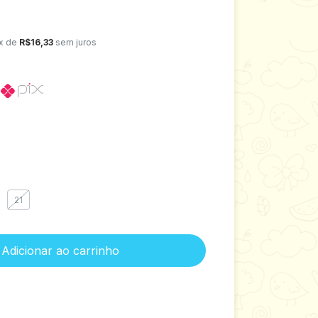
x de
R$16,33
sem juros
o
21