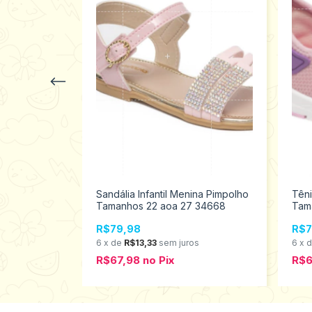
ina Pimpolho
Sandália Infantil Menina Pimpolho
Têni
8544
Tamanhos 22 aoa 27 34668
Tam
R$79,98
R$7
s
6
x
de
R$13,33
sem juros
6
x
R$67,98
no
Pix
R$6