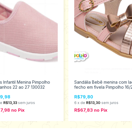
s Infantil Menina Pimpolho
Sandália Bebê menina com la
anhos 22 ao 27 130032
fecho em fivela Pimpolho 16/
0120266
9,98
R$79,80
de
R$13,33
sem juros
6
x
de
R$13,30
sem juros
7,98
no
Pix
R$67,83
no
Pix