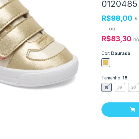
0120485
R$98,00
6
ou
R$83,30
n
Cor:
Dourado
Tamanho:
18
18
19
20