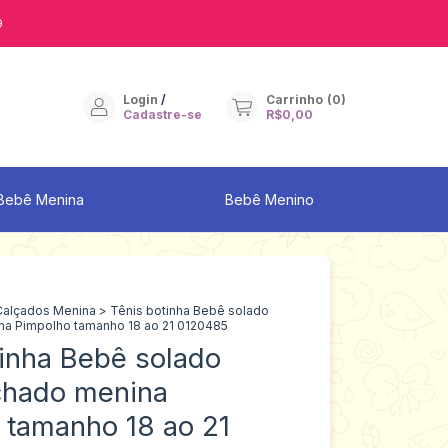
9
Login
/
Carrinho
(
0
)
Cadastre-se
R$0,00
Bebê Menina
Bebê Menino
Calçados Menina
>
Tênis botinha Bebê solado
a Pimpolho tamanho 18 ao 21 0120485
tinha Bebê solado
chado menina
 tamanho 18 ao 21