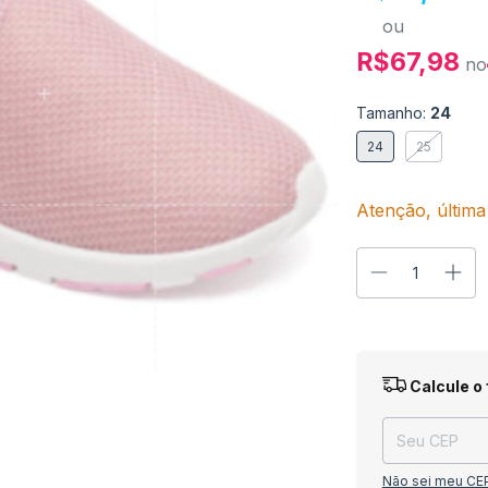
ou
R$67,98
no
Tamanho:
24
24
25
Atenção, última
Entregas para o
Calcule o 
Não sei meu CE