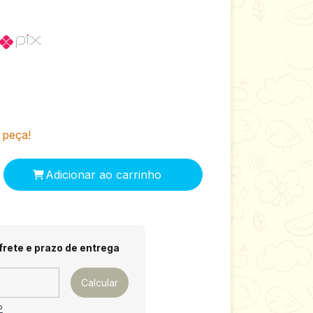
 peça!
 CEP:
Alterar CEP
frete e prazo de entrega
Calcular
P