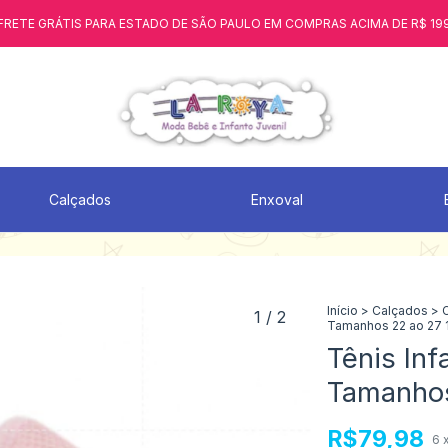
FRETE GRÁTIS PARA ESTADO DE SÃO PAULO EM COMPRAS ACIMA DE R$ 19
Calçados
Enxoval
Início
>
Calçados
>
1
/
2
Tamanhos 22 ao 27
Tênis Inf
Tamanhos
R$79,98
6