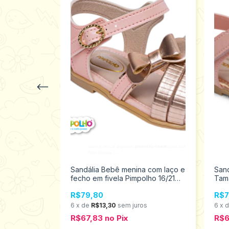
 Pimpolho
Sandália Bebê menina com laço e
Sand
390
fecho em fivela Pimpolho 16/21
Tam
0120266
R$79,80
R$7
s
6
x
de
R$13,30
sem juros
6
x
R$67,83
no
Pix
R$6