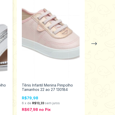
olho
Tênis Infantil Menina Pimpolho
Sandália Inf
Tamanhos 22 ao 27 130184
Tamanhos 2
R$79,98
R$69,98
6
x
de
R$13,33
sem juros
6
x
de
R$11,6
R$67,98
no
Pix
R$59,48
n