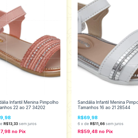
ália Infantil Menina Pimpolho
Sandália Infantil Menina Pimp
anhos 22 ao 27 34202
Tamanhos 16 ao 21 28544
9,98
R$69,98
de
R$13,33
sem juros
6
x
de
R$11,66
sem juros
7,98
no
Pix
R$59,48
no
Pix