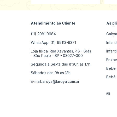
Atendimento ao Cliente
As pr
(11) 2081 0684
Calça
WhatsApp: (11) 99113-9371
Infant
Loja física: Rua Xavantes, 48 - Brás
Infant
- São Paulo - SP - 03027-000
Enxov
Segunda a Sexta das 8:30h as 17h
Bebê 
Sábados das 9h as 13h
Bebê 
E-mail:
laroya@laroya.com.br