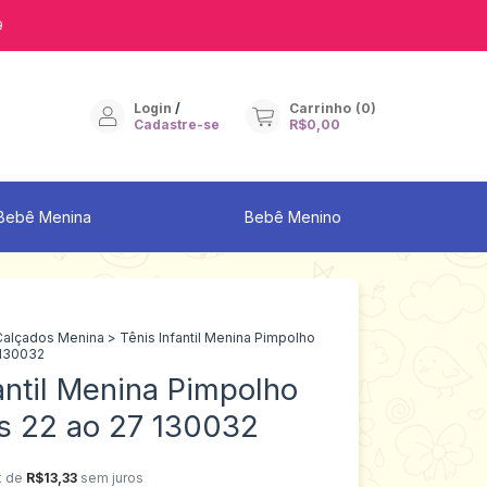
9
Login
/
Carrinho
(
0
)
Cadastre-se
R$0,00
Bebê Menina
Bebê Menino
Calçados Menina
>
Tênis Infantil Menina Pimpolho
 130032
antil Menina Pimpolho
 22 ao 27 130032
x de
R$13,33
sem juros