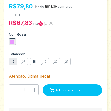
R$79,80
6
x de
R$13,30
sem juros
ou
R$67,83
no
Cor:
Rosa
Tamanho:
16
16
17
18
19
20
21
Atenção, última peça!