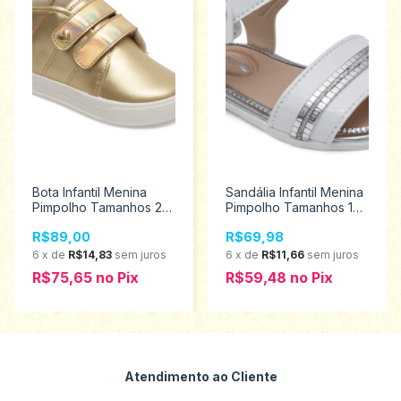
Bota Infantil Menina
Sandália Infantil Menina
Pimpolho Tamanhos 22
Pimpolho Tamanhos 16
ao 27 130047
ao 21 28544
R$89,00
R$69,98
6
x
de
R$14,83
sem juros
6
x
de
R$11,66
sem juros
R$75,65
no
Pix
R$59,48
no
Pix
Atendimento ao Cliente