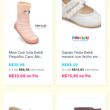
Meia Com Sola Bebê
Sapato Festa Bebê
Pimpolho Cano Alto
menina com fecho em
Ursinha 18 ao 23
velcro Pimpolho
R$39,98
R$89,00
0074300
Tamanhos 16 ao 21
0120437
6
x
de
R$6,66
sem juros
6
x
de
R$14,83
sem juros
R$33,98
no
Pix
R$75,65
no
Pix