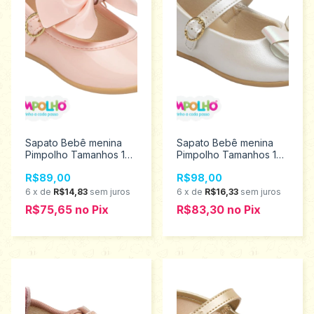
Sapato Bebê menina
Sapato Bebê menina
Pimpolho Tamanhos 16
Pimpolho Tamanhos 17
ao 21 0120637
ao 21 0120768
R$89,00
R$98,00
6
x
de
R$14,83
sem juros
6
x
de
R$16,33
sem juros
R$75,65
no
Pix
R$83,30
no
Pix