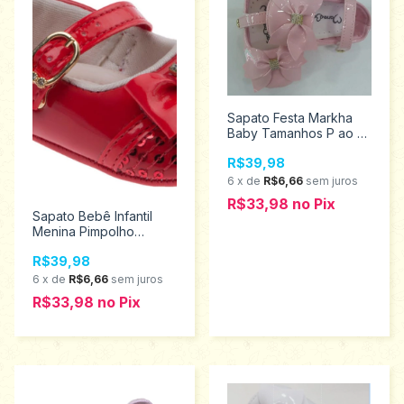
Sapato Festa Markha
Baby Tamanhos P ao g
808647
R$39,98
6
x
de
R$6,66
sem juros
R$33,98
no
Pix
Sapato Bebê Infantil
Menina Pimpolho
Tamanhos 1 ao 4 17703
R$39,98
6
x
de
R$6,66
sem juros
R$33,98
no
Pix