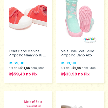
Tenis Bebê menina
Meia Com Sola Bebê
Pimpolho tamanho 16 ao
Pimpolho Cano Alto
21 0028438
Ursinha 18 ao 23
R$69,98
R$39,98
0074290
6
x
de
R$11,66
sem juros
6
x
de
R$6,66
sem juros
R$59,48
no
Pix
R$33,98
no
Pix