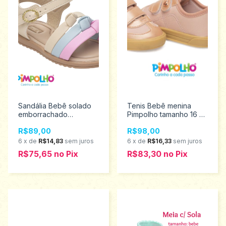
Sandália Bebê solado
Tenis Bebê menina
emborrachado
Pimpolho tamanho 16 ao
Pimpolho tamanho 16 ao
21 0120612
R$89,00
R$98,00
21 0120575
6
x
de
R$14,83
sem juros
6
x
de
R$16,33
sem juros
R$75,65
no
Pix
R$83,30
no
Pix