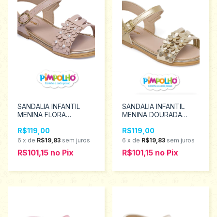
SANDALIA INFANTIL
SANDALIA INFANTIL
MENINA FLORA
MENINA DOURADA
PIMPOLHO Tamanhos
FLORA PIMPOLHO
R$119,00
R$119,00
22 ao 27 0130240
Tamanhos 22 ao 27
0130242
6
x
de
R$19,83
sem juros
6
x
de
R$19,83
sem juros
R$101,15
no
Pix
R$101,15
no
Pix