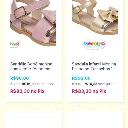
Sandália Bebê menina
Sandália Infantil Menina
com laço e fecho em
Pimpolho Tamanhos 16
fivela Pimpolho 16/21
ao 21 120251
R$98,00
R$98,00
0120252
6
x
de
R$16,33
sem juros
6
x
de
R$16,33
sem juros
R$83,30
no
Pix
R$83,30
no
Pix