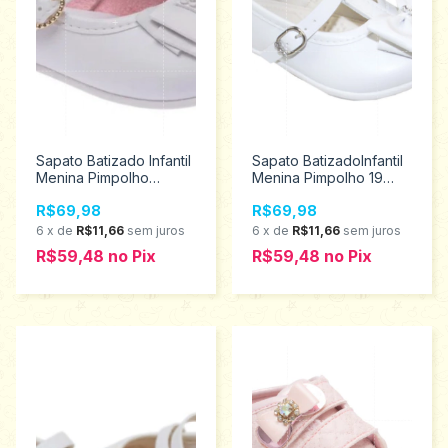
Sapato Batizado Infantil
Sapato BatizadoInfantil
Menina Pimpolho
Menina Pimpolho 19
Tamanho 19 26336
26908
R$69,98
R$69,98
6
x
de
R$11,66
sem juros
6
x
de
R$11,66
sem juros
R$59,48
no
Pix
R$59,48
no
Pix