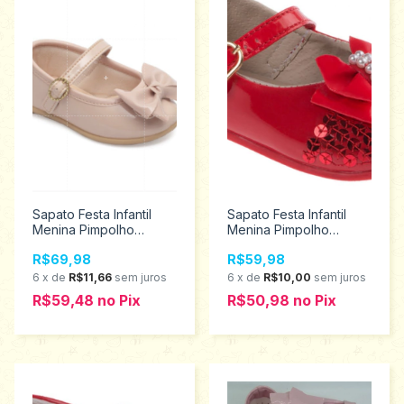
Sapato Festa Infantil
Sapato Festa Infantil
Menina Pimpolho
Menina Pimpolho
Tamanhos 17 ao 21
Tamanhos 16 ao 19
R$69,98
R$59,98
120188
26359
6
x
de
R$11,66
sem juros
6
x
de
R$10,00
sem juros
R$59,48
no
Pix
R$50,98
no
Pix