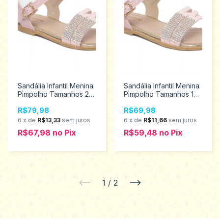
Sandália Infantil Menina
Sandália Infantil Menina
Pimpolho Tamanhos 22
Pimpolho Tamanhos 16
aoa 27 34668
ao 21 28941
R$79,98
R$69,98
6
x
de
R$13,33
sem juros
6
x
de
R$11,66
sem juros
R$67,98
no
Pix
R$59,48
no
Pix
1
/
2