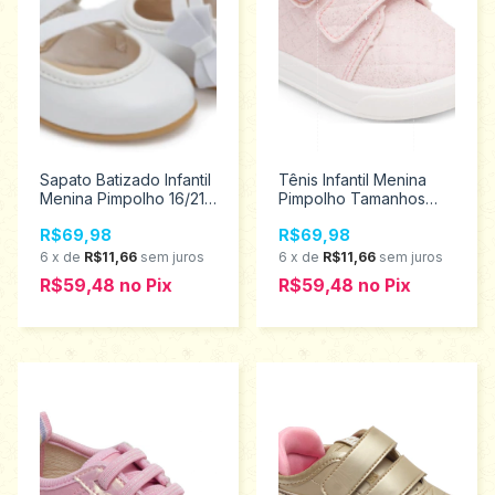
Sapato Batizado Infantil
Tênis Infantil Menina
Menina Pimpolho 16/21
Pimpolho Tamanhos
28455
16/21 28733
R$69,98
R$69,98
6
x
de
R$11,66
sem juros
6
x
de
R$11,66
sem juros
R$59,48
no
Pix
R$59,48
no
Pix