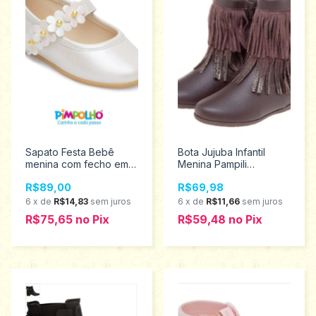
Sapato Festa Bebê
Bota Jujuba Infantil
menina com fecho em
Menina Pampili
velcro Pimpolho
Tamanho 23 - 367.101
R$89,00
R$69,98
Tamanhos 16 ao 21
0120629
6
x
de
R$14,83
sem juros
6
x
de
R$11,66
sem juros
R$75,65
no
Pix
R$59,48
no
Pix