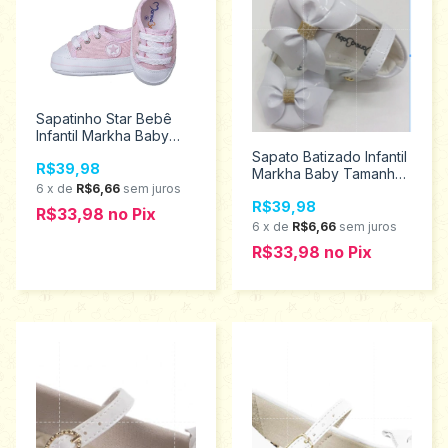
Sapatinho Star Bebê
Infantil Markha Baby
Tamanhos G 501
Sapato Batizado Infantil
R$39,98
Markha Baby Tamanhos
6
x
de
R$6,66
sem juros
P ao g 808647
R$39,98
R$33,98
no
Pix
6
x
de
R$6,66
sem juros
R$33,98
no
Pix