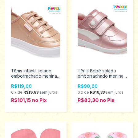
Tênis infantil solado
Tênis Bebê solado
emborrachado menina
emborrachado menina
Pimpolho tamanho 22
Pimpolho tamanho 16 ao
R$119,00
R$98,00
ao 27 0130519
21 0120432
6
x
de
R$19,83
sem juros
6
x
de
R$16,33
sem juros
R$101,15
no
Pix
R$83,30
no
Pix