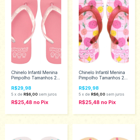
Chinelo Infantil Menina
Chinelo Infantil Menina
Pimpolho Tamanhos 24
Pimpolho Tamanhos 24
ao 32 74178
ao 32 74348
R$29,98
R$29,98
5
x
de
R$6,00
sem juros
5
x
de
R$6,00
sem juros
R$25,48
no
Pix
R$25,48
no
Pix