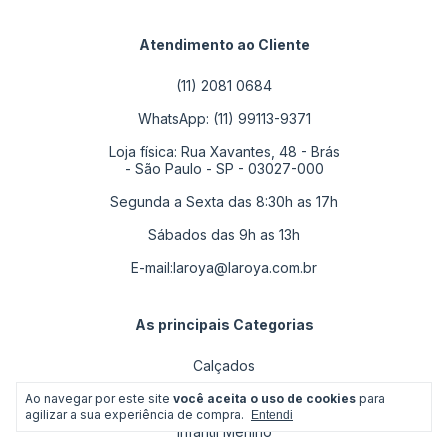
Atendimento ao Cliente
(11) 2081 0684
WhatsApp: (11) 99113-9371
Loja física: Rua Xavantes, 48 - Brás
- São Paulo - SP - 03027-000
Segunda a Sexta das 8:30h as 17h
Sábados das 9h as 13h
E-mail:
laroya@laroya.com.br
As principais Categorias
Calçados
Infantil Menina
Ao navegar por este site
você aceita o uso de cookies
para
agilizar a sua experiência de compra.
Entendi
Infantil Menino