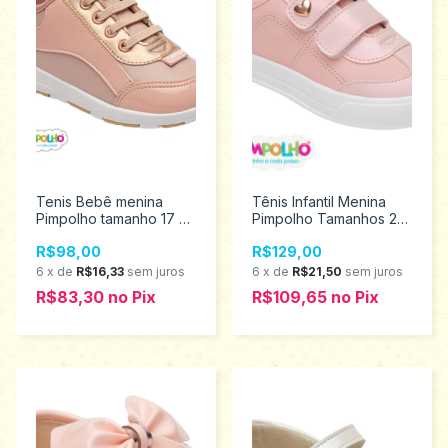
Tenis Bebê menina
Tênis Infantil Menina
Pimpolho tamanho 17 ao
Pimpolho Tamanhos 22
21 0120804
ao 27 0130622
R$98,00
R$129,00
6
x
de
R$16,33
sem juros
6
x
de
R$21,50
sem juros
R$83,30
no
Pix
R$109,65
no
Pix