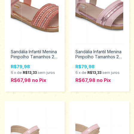
Sandália Infantil Menina
Sandália Infantil Menina
Pimpolho Tamanhos 22
Pimpolho Tamanhos 22
ao 27 34202
ao 27 34210
R$79,98
R$79,98
6
x
de
R$13,33
sem juros
6
x
de
R$13,33
sem juros
R$67,98
no
Pix
R$67,98
no
Pix