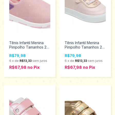
Tênis Infantil Menina
Tênis Infantil Menina
Pimpolho Tamanhos 22
Pimpolho Tamanhos 22
ao 27 130032
ao 27 130184
R$79,98
R$79,98
6
x
de
R$13,33
sem juros
6
x
de
R$13,33
sem juros
R$67,98
no
Pix
R$67,98
no
Pix