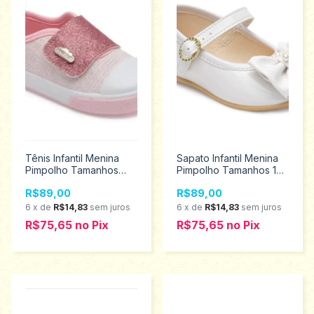
Tênis Infantil Menina
Sapato Infantil Menina
Pimpolho Tamanhos
Pimpolho Tamanhos 16
16/21 64756
ao 21 120454
R$89,00
R$89,00
6
x
de
R$14,83
sem juros
6
x
de
R$14,83
sem juros
R$75,65
no
Pix
R$75,65
no
Pix