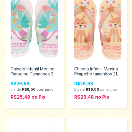
Chinelo Infantil Menino
Chinelo Infantil Menina
Pimpolho Tamanhos 20
Pimpolho tamanhos 21
ao 23 74426
ao 23 74427
R$29,98
R$29,98
5
x
de
R$6,00
sem juros
5
x
de
R$6,00
sem juros
R$25,48
no
Pix
R$25,48
no
Pix