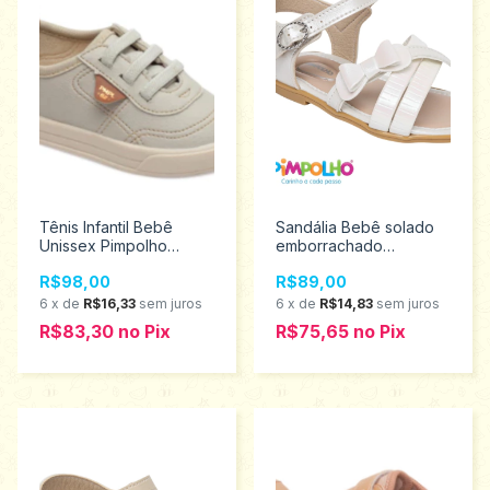
Tênis Infantil Bebê
Sandália Bebê solado
Unissex Pimpolho
emborrachado
Tamanhos 16 a 21
Pimpolho tamanho 16 ao
R$98,00
R$89,00
0120181
21 0120406
6
x
de
R$16,33
sem juros
6
x
de
R$14,83
sem juros
R$83,30
no
Pix
R$75,65
no
Pix