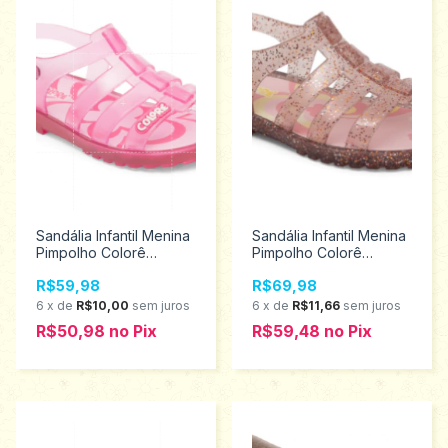
Sandália Infantil Menina
Sandália Infantil Menina
Pimpolho Colorê
Pimpolho Colorê
Tamanhos 20 ao 27
Tamanhos 20 ao 27
R$59,98
R$69,98
34421
34519
6
x
de
R$10,00
sem juros
6
x
de
R$11,66
sem juros
R$50,98
no
Pix
R$59,48
no
Pix