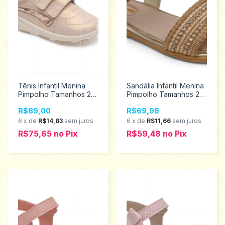
Tênis Infantil Menina
Sandália Infantil Menina
Pimpolho Tamanhos 22
Pimpolho Tamanhos 22
ao 27 130161
ao 27 34203
R$89,00
R$69,98
6
x
de
R$14,83
sem juros
6
x
de
R$11,66
sem juros
R$75,65
no
Pix
R$59,48
no
Pix