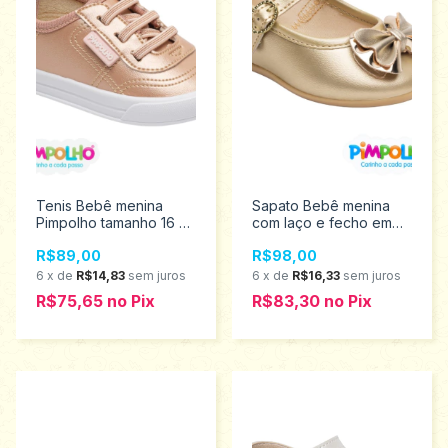
Tenis Bebê menina
Sapato Bebê menina
Pimpolho tamanho 16 ao
com laço e fecho em
21 0120510
fivela Pimpolho
R$89,00
R$98,00
Tamanhos 16 ao 21
0120653
6
x
de
R$14,83
sem juros
6
x
de
R$16,33
sem juros
R$75,65
no
Pix
R$83,30
no
Pix