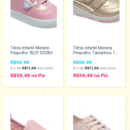
Tênis Infantil Menino
Tênis Infantil Menina
Pimpolho 16/21 120183
Pimpolho Tamanhos 16
ao 21 120133
R$69,98
R$69,98
6
x
de
R$11,66
sem juros
6
x
de
R$11,66
sem juros
R$59,48
no
Pix
R$59,48
no
Pix