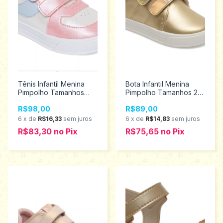
Tênis Infantil Menina
Bota Infantil Menina
Pimpolho Tamanhos
Pimpolho Tamanhos 22
22/27 130390
ao 27 130047
R$98,00
R$89,00
6
x
de
R$16,33
sem juros
6
x
de
R$14,83
sem juros
R$83,30
no
Pix
R$75,65
no
Pix