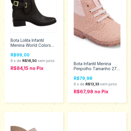
Bota Lolita Infantil
Menina World Colors
Tamanho 35/36 -
R$99,00
036.006.0992
6
x
de
R$16,50
sem juros
Bota Infantil Menina
R$84,15
no
Pix
Pimpolho Tamanho 27 -
34409
R$79,98
6
x
de
R$13,33
sem juros
R$67,98
no
Pix