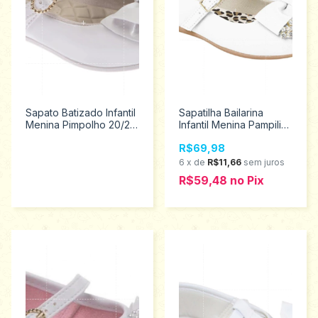
Sapato Batizado Infantil
Sapatilha Bailarina
Menina Pimpolho 20/25
Infantil Menina Pampili
30596
Tamanhos 20 ao 27
R$69,98
188.195
6
x
de
R$11,66
sem juros
R$59,48
no
Pix