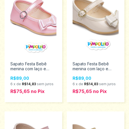
Sapato Festa Bebê
Sapato Festa Bebê
menina com laço e
menina com laço e
fecho em fivela
fecho em fivela
R$89,00
R$89,00
Pimpolho Tamanhos 16
Pimpolho Tamanhos 16
ao 21 0120382
ao 21 0120439
6
x
de
R$14,83
sem juros
6
x
de
R$14,83
sem juros
R$75,65
no
Pix
R$75,65
no
Pix