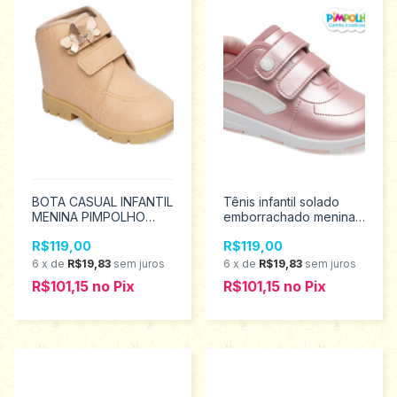
BOTA CASUAL INFANTIL
Tênis infantil solado
MENINA PIMPOLHO
emborrachado menina
TAMANHOS 22 AO 27
Pimpolho tamanho 22
R$119,00
R$119,00
0130069
ao 27 0130448
6
x
de
R$19,83
sem juros
6
x
de
R$19,83
sem juros
R$101,15
no
Pix
R$101,15
no
Pix