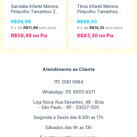
Sandália Infantil Menina
Tênis Infantil Menina
Pimpolho Tamanhos 22
Pimpolho Tamanhos
ao 27 34203
22/27 130390
R$69,98
R$98,00
6
x
de
R$11,66
sem juros
6
x
de
R$16,33
sem juros
R$59,48
no
Pix
R$83,30
no
Pix
Atendimento ao Cliente
(11) 2081 0684
WhatsApp: (11) 99113-9371
Loja física: Rua Xavantes, 48 - Brás
- São Paulo - SP - 03027-000
Segunda a Sexta das 8:30h as 17h
Sábados das 9h as 13h