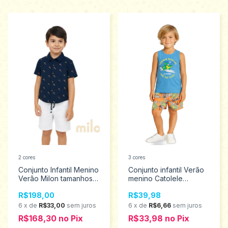
2 cores
3 cores
Conjunto Infantil Menino
Conjunto infantil Verão
Verão Milon tamanhos 4
menino Catolele
ao 8 2001078
tamanhos 4 ao 8 2582
R$198,00
R$39,98
6
x
de
R$33,00
sem juros
6
x
de
R$6,66
sem juros
R$168,30
no
Pix
R$33,98
no
Pix