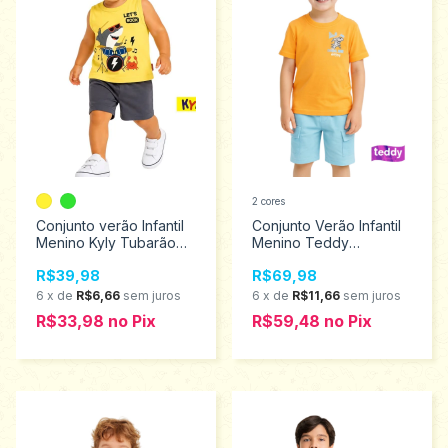
2 cores
Conjunto verão Infantil
Conjunto Verão Infantil
Menino Kyly Tubarão
Menino Teddy
Tamanhos 1 ao 3
Tamanhos 4 ao 8 18468
R$39,98
R$69,98
1001863
6
x
de
R$6,66
sem juros
6
x
de
R$11,66
sem juros
R$33,98
no
Pix
R$59,48
no
Pix