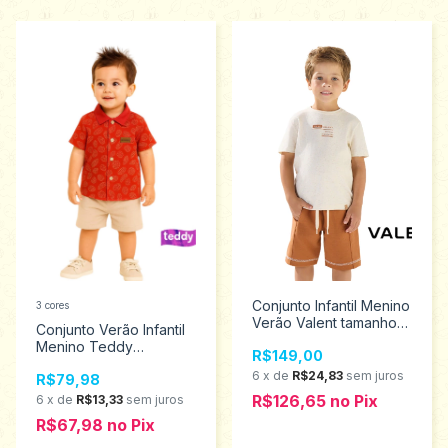
Conjunto Infantil Menino
3 cores
Verão Valent tamanhos
Conjunto Verão Infantil
1 ao 3 2550012
Menino Teddy
R$149,00
Tamanhos 2 ao 3 18471
6
x
de
R$24,83
sem juros
R$79,98
R$126,65
no
Pix
6
x
de
R$13,33
sem juros
R$67,98
no
Pix