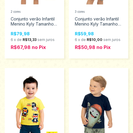
2 cores
3 cores
Conjunto verão Infantil
Conjunto verão Infantil
Menino Kyly Tamanhos
Menino Kyly Tamanhos
10 ao 16 1001371
2 ao 3 1001323
R$79,98
R$59,98
6
x
de
R$13,33
sem juros
6
x
de
R$10,00
sem juros
R$67,98
no
Pix
R$50,98
no
Pix