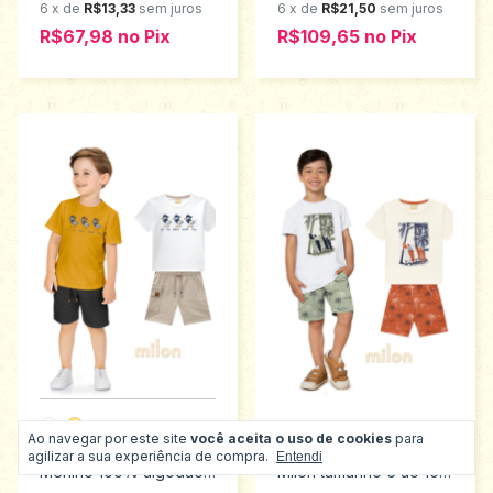
6
x
de
R$13,33
sem juros
6
x
de
R$21,50
sem juros
R$67,98
no
Pix
R$109,65
no
Pix
2 cores
Ao navegar por este site
você aceita o uso de cookies
para
Conjunto Verão Infantil
Conjunto infantil menino
agilizar a sua experiência de compra.
Entendi
Menino 100% algodão
Milon tamanho 6 ao 10
Milon Tamanhos 2 ao 3
2001090