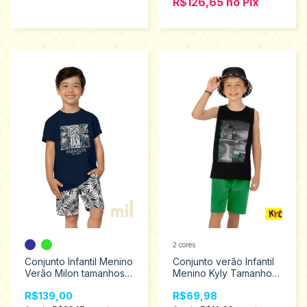
R$126,65
no
Pix
2 cores
Conjunto Infantil Menino
Conjunto verão Infantil
Verão Milon tamanhos 4
Menino Kyly Tamanhos
ao 8 2001339
10 ao 16 1001370
R$139,00
R$69,98