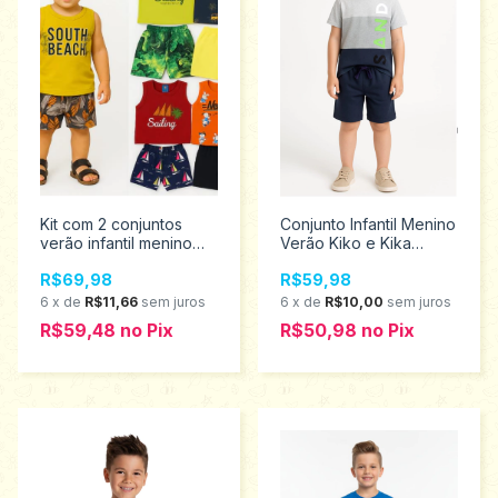
Kit com 2 conjuntos
Conjunto Infantil Menino
verão infantil menino
Verão Kiko e Kika
Pipa tamanhos 1 ao 3
tamanho 6 13408
R$69,98
R$59,98
9001837
6
x
de
R$11,66
sem juros
6
x
de
R$10,00
sem juros
R$59,48
no
Pix
R$50,98
no
Pix