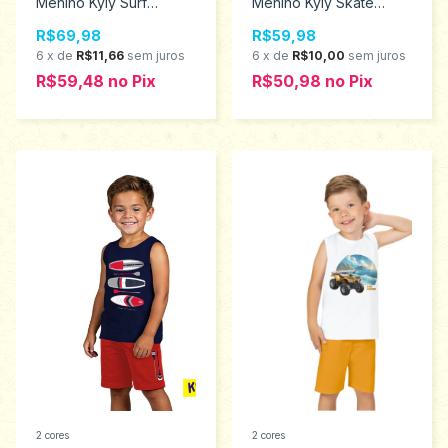
Menino Kyly Surf
Menino Kyly Skate
Tamanhos 4 ao 8
Tamanhos 4 ao 8
R$69,98
R$59,98
1001345
1001341
6
x
de
R$11,66
sem juros
6
x
de
R$10,00
sem juros
R$59,48
no
Pix
R$50,98
no
Pix
2 cores
2 cores