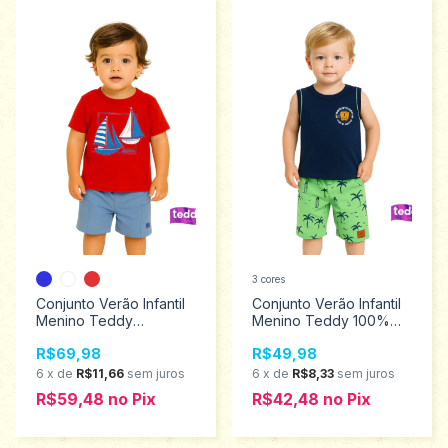
3 cores
Conjunto Verão Infantil
Conjunto Verão Infantil
Menino Teddy
Menino Teddy 100%
Tamanhos 1 ao 3 18464
algodão Tamanhos 2 ao
R$69,98
R$49,98
3 18454
6
x
de
R$11,66
sem juros
6
x
de
R$8,33
sem juros
R$59,48
no
Pix
R$42,48
no
Pix