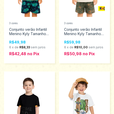
3 cores
3 cores
Conjunto verão Infantil
Conjunto verão Infantil
Menino Kyly Tamanhos
Menino Kyly Tamanhos
1 ao 3 1001325
2 ao 3 1001344
R$49,98
R$59,98
6
x
de
R$8,33
sem juros
6
x
de
R$10,00
sem juros
R$42,48
no
Pix
R$50,98
no
Pix