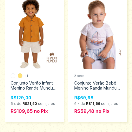
+1
2 cores
Conjunto Verão infantil
Conjunto Verão Bebê
Menino Randa Mundu
Menino Randa Mundu
Tamanhos 1 ao 3 10298
Tamanhos P ao G 10235
R$129,00
R$69,98
6
x
de
R$21,50
sem juros
6
x
de
R$11,66
sem juros
R$109,65
no
Pix
R$59,48
no
Pix