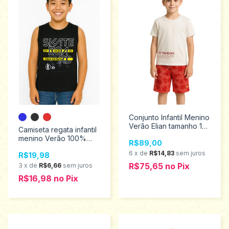
Conjunto Infantil Menino
Verão Elian tamanho 10
Camiseta regata infantil
241284
menino Verão 100%
R$89,00
algodão Catolele
6
x
de
R$14,83
sem juros
R$19,98
Tamanhos 10 ao 14 2951
R$75,65
no
Pix
3
x
de
R$6,66
sem juros
R$16,98
no
Pix