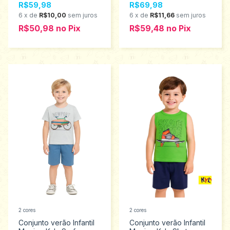
R$59,98
R$69,98
1001345
6
x
de
R$10,00
sem juros
6
x
de
R$11,66
sem juros
R$50,98
no
Pix
R$59,48
no
Pix
2 cores
2 cores
Conjunto verão Infantil
Conjunto verão Infantil