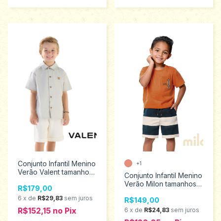
Conjunto Infantil Menino
+1
Verão Valent tamanhos
Conjunto Infantil Menino
2 ao 4 2550019
Verão Milon tamanhos 6
R$179,00
ao 12 2001343
6
x
de
R$29,83
sem juros
R$149,00
R$152,15
no
Pix
6
x
de
R$24,83
sem juros