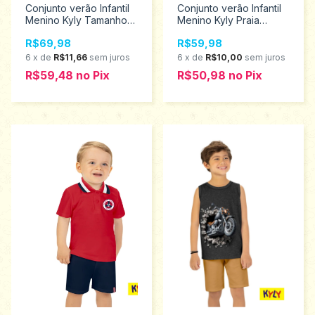
Conjunto verão Infantil
Conjunto verão Infantil
Menino Kyly Tamanhos
Menino Kyly Praia
4 ao 8 1001348
Tamanhos 4 ao 8
R$69,98
R$59,98
1001341
6
x
de
R$11,66
sem juros
6
x
de
R$10,00
sem juros
R$59,48
no
Pix
R$50,98
no
Pix