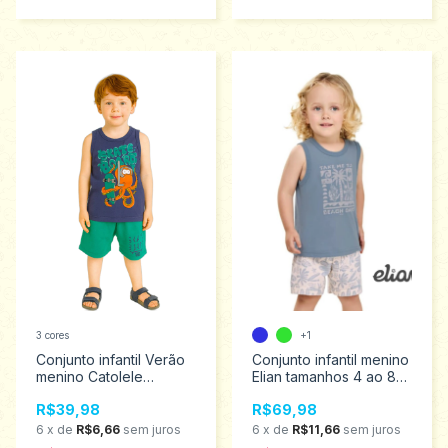
3 cores
+1
Conjunto infantil Verão
Conjunto infantil menino
menino Catolele
Elian tamanhos 4 ao 8
tamanhos 4 ao 8 2575
221597
R$39,98
R$69,98
6
x
de
R$6,66
sem juros
6
x
de
R$11,66
sem juros