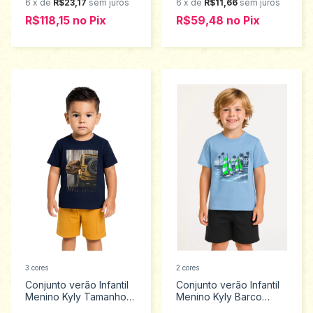
6
x
de
R$23,17
sem juros
6
x
de
R$11,66
sem juros
R$118,15
no
Pix
R$59,48
no
Pix
3 cores
2 cores
Conjunto verão Infantil
Conjunto verão Infantil
Menino Kyly Tamanhos
Menino Kyly Barco
2 ao 3 1001349
Tamanhos 4 ao 8