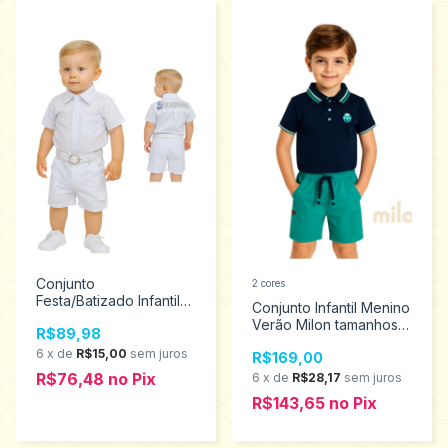
Conjunto
2 cores
Festa/Batizado Infantil
Conjunto Infantil Menino
Menino Destaque
Verão Milon tamanhos 4
R$89,98
tamanho 1 ao 2 523
ao 8 2001098
6
x
de
R$15,00
sem juros
R$169,00
R$76,48
no
Pix
6
x
de
R$28,17
sem juros
R$143,65
no
Pix