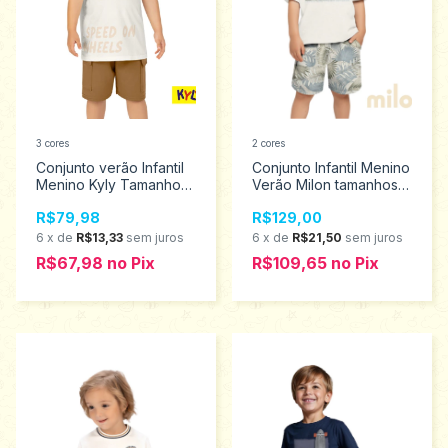
3 cores
2 cores
Conjunto verão Infantil
Conjunto Infantil Menino
Menino Kyly Tamanhos
Verão Milon tamanhos 3
1 ao 3 1001352
ao 6 2001320
R$79,98
R$129,00
6
x
de
R$13,33
sem juros
6
x
de
R$21,50
sem juros
R$67,98
no
Pix
R$109,65
no
Pix