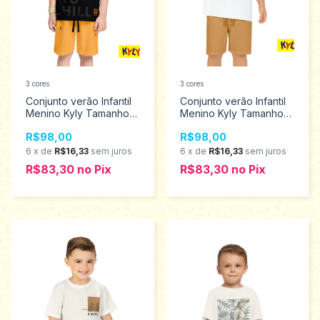
3 cores
3 cores
Conjunto verão Infantil
Conjunto verão Infantil
Menino Kyly Tamanhos
Menino Kyly Tamanhos
4 ao 8 1001351
4 ao 8 1001413
R$98,00
R$98,00
6
x
de
R$16,33
sem juros
6
x
de
R$16,33
sem juros
R$83,30
no
Pix
R$83,30
no
Pix