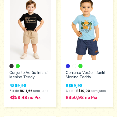
Conjunto Verão Infantil
Conjunto Verão Infantil
Menino Teddy
Menino Teddy
Tamanhos 6 ao 10
Tamanhos 2 ao 3 18453
R$69,98
R$59,98
18490
6
x
de
R$11,66
sem juros
6
x
de
R$10,00
sem juros
R$59,48
no
Pix
R$50,98
no
Pix