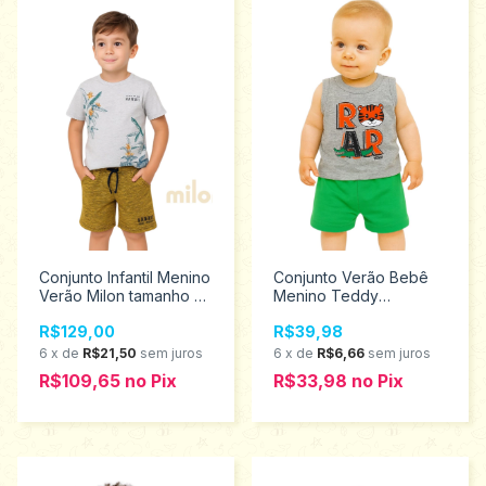
Conjunto Infantil Menino
Conjunto Verão Bebê
Verão Milon tamanho 8
Menino Teddy
13918
Tamanho M 17699
R$129,00
R$39,98
6
x
de
R$21,50
sem juros
6
x
de
R$6,66
sem juros
R$109,65
no
Pix
R$33,98
no
Pix