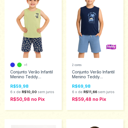
+1
2 cores
Conjunto Verão Infantil
Conjunto Verão Infantil
Menino Teddy
Menino Teddy
Tamanhos 4 ao 8 18472
Tamanhos 6 ao 12
R$59,98
R$69,98
18484
6
x
de
R$10,00
sem juros
6
x
de
R$11,66
sem juros
R$50,98
no
Pix
R$59,48
no
Pix