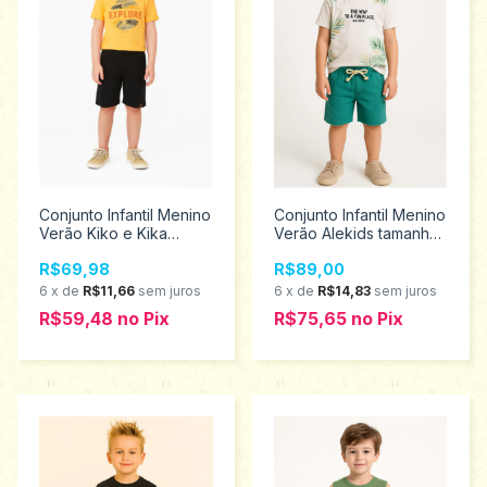
Conjunto Infantil Menino
Conjunto Infantil Menino
Verão Kiko e Kika
Verão Alekids tamanho
tamanho 6 13410
4 21775
R$69,98
R$89,00
6
x
de
R$11,66
sem juros
6
x
de
R$14,83
sem juros
R$59,48
no
Pix
R$75,65
no
Pix