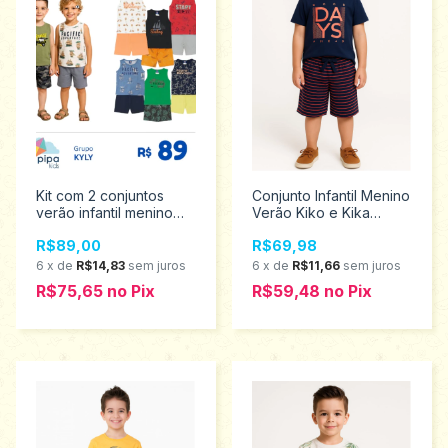
Kit com 2 conjuntos
Conjunto Infantil Menino
verão infantil menino
Verão Kiko e Kika
Pipa tamanhos 4 ao 8
tamanho 6 13413
R$89,00
R$69,98
9001620
6
x
de
R$14,83
sem juros
6
x
de
R$11,66
sem juros
R$75,65
no
Pix
R$59,48
no
Pix