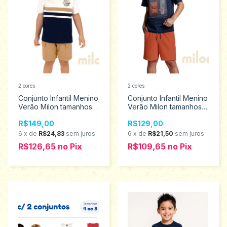
2 cores
2 cores
Conjunto Infantil Menino
Conjunto Infantil Menino
Verão Milon tamanhos 4
Verão Milon tamanhos 4
ao 8 2001319
ao 8 2001337
R$149,00
R$129,00
6
x
de
R$24,83
sem juros
6
x
de
R$21,50
sem juros
R$126,65
no
Pix
R$109,65
no
Pix