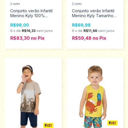
2 cores
2 cores
Conjunto verão Infantil
Conjunto verão Infantil
Menino Kyly 100%
Menino Kyly Tamanhos
algodão Tamanhos 1 ao
10 ao 16 1001368
R$98,00
R$69,98
3 1001335
6
x
de
R$16,33
sem juros
6
x
de
R$11,66
sem juros
R$83,30
no
Pix
R$59,48
no
Pix