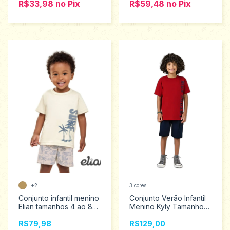
R$33,98
no
Pix
R$59,48
no
Pix
+2
3 cores
Conjunto infantil menino
Conjunto Verão Infantil
Elian tamanhos 4 ao 8
Menino Kyly Tamanhos
221603
10 ao 16 1001103
R$79,98
R$129,00