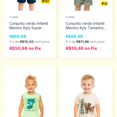
2 cores
3 cores
Conjunto verão Infantil
Conjunto verão Infantil
Menino Kyly Super
Menino Kyly Tamanhos
Zebra Tamanhos 1 ao 3
2 ao 3 1001330
R$59,98
R$69,98
1001326
6
x
de
R$10,00
sem juros
6
x
de
R$11,66
sem juros
R$50,98
no
Pix
R$59,48
no
Pix