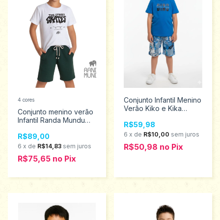
Conjunto Infantil Menino
4 cores
Verão Kiko e Kika
Conjunto menino verão
tamanho 6 13405
Infantil Randa Mundu
R$59,98
tamanhos 4 ao 10 10349
6
x
de
R$10,00
sem juros
R$89,00
R$50,98
no
Pix
6
x
de
R$14,83
sem juros
R$75,65
no
Pix