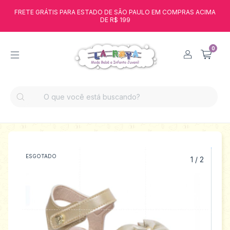
FRETE GRÁTIS PARA ESTADO DE SÃO PAULO EM COMPRAS ACIMA
DE R$ 199
0
ESGOTADO
1
/
2