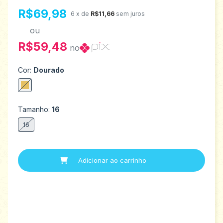
R$69,98
6
x de
R$11,66
sem juros
ou
R$59,48
no
Cor:
Dourado
Tamanho:
16
16