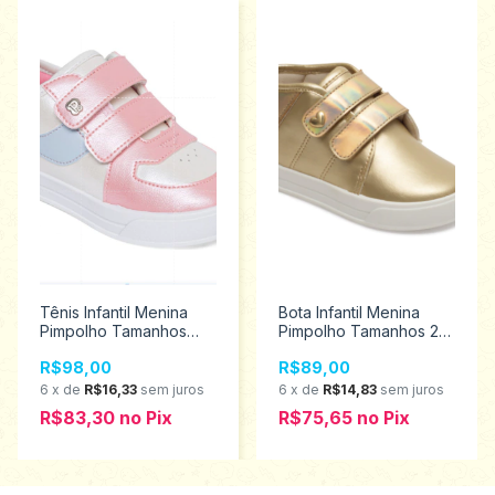
Tênis Infantil Menina
Bota Infantil Menina
Pimpolho Tamanhos
Pimpolho Tamanhos 22
22/27 130390
ao 27 130047
R$98,00
R$89,00
6
x
de
R$16,33
sem juros
6
x
de
R$14,83
sem juros
R$83,30
no
Pix
R$75,65
no
Pix