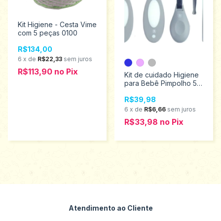
Kit Higiene - Cesta Vime
com 5 peças 0100
R$134,00
6
x
de
R$22,33
sem juros
R$113,90
no
Pix
Kit de cuidado Higiene
para Bebê Pimpolho 5
peças 9260
R$39,98
6
x
de
R$6,66
sem juros
R$33,98
no
Pix
Atendimento ao Cliente