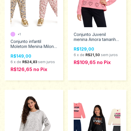
Conjunto Juvenil
+1
menina Amora tamanho
Conjunto infantil
14 ao 18 51805
Moletom Menina Milon 2
R$129,00
ao 3 2001615
6
x
de
R$21,50
sem juros
R$149,00
R$109,65
no
Pix
6
x
de
R$24,83
sem juros
R$126,65
no
Pix