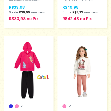
Catolele tamanho 1 ao 3
Catolele tamanho 4 ao
R$39,98
R$49,98
2793
8 2801
6
x
de
R$6,66
sem juros
6
x
de
R$8,33
sem juros
R$33,98
no
Pix
R$42,48
no
Pix
+1
+1