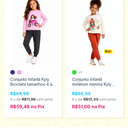
+1
Conjunto Infantil Kyly
Conjunto infantil
Bicicleta tamanhos 4 ao
moletom menina Kyly
8 1001508
Tamanhos 4 ao8
R$69,98
R$60,00
1001507
6
x
de
R$11,66
sem juros
6
x
de
R$10,00
sem juros
R$59,48
no
Pix
R$51,00
no
Pix