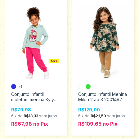
+1
Conjunto infantil
Conjunto infantil Menina
moletom menina Kyly
Milon 2 ao 3 2001492
Tamanhos 4 ao 8
R$79,98
R$129,00
1001531
6
x
de
R$13,33
sem juros
6
x
de
R$21,50
sem juros
R$67,98
no
Pix
R$109,65
no
Pix