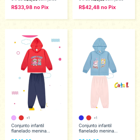
R$33,98
no
Pix
R$42,48
no
Pix
+1
+1
Conjunto infantil
Conjunto infantil
flanelado menina
flanelado menina
Catolele tamanho 4 ao
Catolele tamanho 1 ao 3