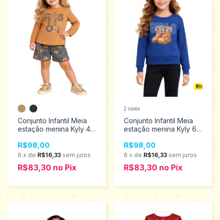
2 cores
Conjunto Infantil Meia
Conjunto Infantil Meia
estação menina Kyly 4
estação menina Kyly 6
ao 8 1001539
ao 12 1001676
R$98,00
R$98,00
6
x
de
R$16,33
sem juros
6
x
de
R$16,33
sem juros
R$83,30
no
Pix
R$83,30
no
Pix