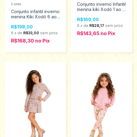
Conjunto inverno Infantil
2 cores
menina kiki Xodó 1 ao 4
Conjunto infantil inverno
2500011
menina Kiki Xodó 6 ao
R$169,00
12 3500007
6
x
de
R$28,17
sem juros
R$198,00
R$143,65
no
Pix
6
x
de
R$33,00
sem juros
R$168,30
no
Pix