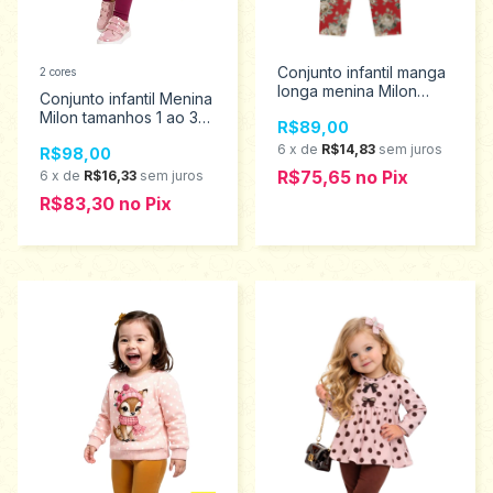
Conjunto infantil manga
2 cores
longa menina Milon
Conjunto infantil Menina
tamanho 6 ao 8
Milon tamanhos 1 ao 3
R$89,00
2000758
2001490
6
x
de
R$14,83
sem juros
R$98,00
R$75,65
no
Pix
6
x
de
R$16,33
sem juros
R$83,30
no
Pix