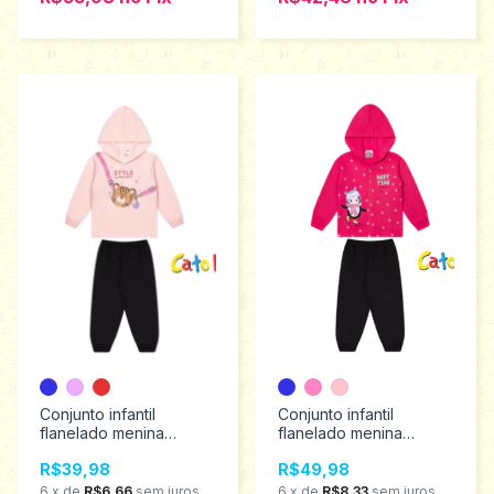
Conjunto infantil
Conjunto infantil
flanelado menina
flanelado menina
Catolele tamanho 1 ao 3
Catolele tamanho 1 ao 3
R$39,98
R$49,98
2794
2799
6
x
de
R$6,66
sem juros
6
x
de
R$8,33
sem juros