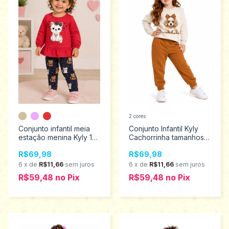
2 cores
Conjunto infantil meia
Conjunto Infantil Kyly
estação menina Kyly 1
Cachorrinha tamanhos 4
ao 3 1001510
ao 8 1001508
R$69,98
R$69,98
6
x
de
R$11,66
sem juros
6
x
de
R$11,66
sem juros
R$59,48
no
Pix
R$59,48
no
Pix