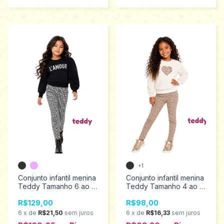
+1
Conjunto infantil menina
Conjunto infantil menina
Teddy Tamanho 6 ao 12
Teddy Tamanho 4 ao 8
18631
18616
R$129,00
R$98,00
6
x
de
R$21,50
sem juros
6
x
de
R$16,33
sem juros