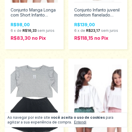
Conjunto Manga Longa
Conjunto Infanto juvenil
com Short Infanto
moletom flanelado
Juvenil Menina Le Petit
menina Amora 12/18
R$98,00
R$139,00
8/12 2504
51591
6
x
de
R$16,33
sem juros
6
x
de
R$23,17
sem juros
R$83,30
no
Pix
R$118,15
no
Pix
Ao navegar por este site
você aceita o uso de cookies
para
agilizar a sua experiência de compra.
Entendi