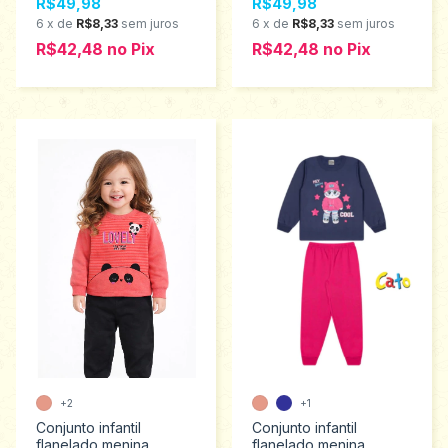
R$49,98
R$49,98
8 2805
2798
6
x
de
R$8,33
sem juros
6
x
de
R$8,33
sem juros
R$42,48
no
Pix
R$42,48
no
Pix
+2
+1
Conjunto infantil
Conjunto infantil
flanelado menina
flanelado menina