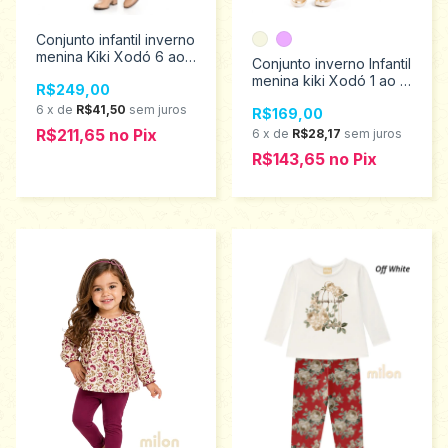
Conjunto infantil inverno
menina Kiki Xodó 6 ao
Conjunto inverno Infantil
12 3450004
menina kiki Xodó 1 ao 4
R$249,00
2600000
6
x
de
R$41,50
sem juros
R$169,00
R$211,65
no
Pix
6
x
de
R$28,17
sem juros
R$143,65
no
Pix