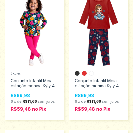
3 cores
Conjunto Infantil Meia
Conjunto Infantil Meia
estação menina Kyly 4
estação menina Kyly 4
ao 8 1001529
ao 8 1001533
R$69,98
R$69,98
6
x
de
R$11,66
sem juros
6
x
de
R$11,66
sem juros
R$59,48
no
Pix
R$59,48
no
Pix