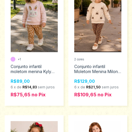
+1
2 cores
Conjunto infantil
Conjunto infantil
moletom menina Kyly
Moletom Menina Milon 2
Tamanhos 1 ao 2
ao 3 2001496
R$89,00
R$129,00
1001512
6
x
de
R$14,83
sem juros
6
x
de
R$21,50
sem juros
R$75,65
no
Pix
R$109,65
no
Pix