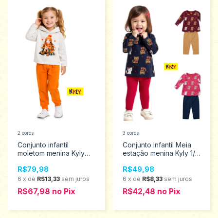
2 cores
3 cores
Conjunto infantil
Conjunto Infantil Meia
moletom menina Kyly
estação menina Kyly 1/3
Tam.4 ao 8 1001531
1001505
R$79,98
R$49,98
6
x
de
R$13,33
sem juros
6
x
de
R$8,33
sem juros
R$67,98
no
Pix
R$42,48
no
Pix