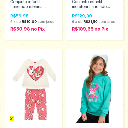
Conjunto infantil
Conjunto infantil
flanelado menina
moletom flanelado
Catolele tamanho 4 ao
100% algodão menina
R$59,98
R$129,00
8 2808
Kyly 4 ao 8 1000761
6
x
de
R$10,00
sem juros
6
x
de
R$21,50
sem juros
R$50,98
no
Pix
R$109,65
no
Pix