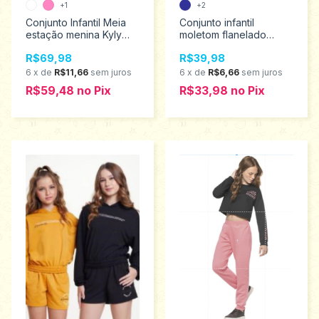
+1
+2
Conjunto Infantil Meia
Conjunto infantil
estação menina Kyly
moletom flanelado
Tamanhos 4 ao 8
menina para o dia a dia
R$69,98
R$39,98
1000735
Analê 1 ao 3 751
6
x
de
R$11,66
sem juros
6
x
de
R$6,66
sem juros
R$59,48
no
Pix
R$33,98
no
Pix