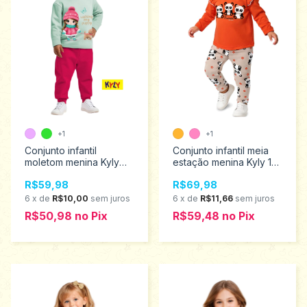
+1
+1
Conjunto infantil
Conjunto infantil meia
moletom menina Kyly
estação menina Kyly 1
Tamanhos 1ao 3
ao 3 1001509
R$59,98
R$69,98
1001507
6
x
de
R$10,00
sem juros
6
x
de
R$11,66
sem juros
R$50,98
no
Pix
R$59,48
no
Pix