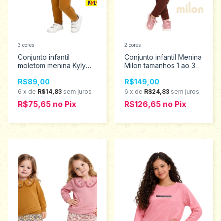
3 cores
2 cores
Conjunto infantil
Conjunto infantil Menina
moletom menina Kyly
Milon tamanhos 1 ao 3
Tamanhos 2 a 3 1001513
2001493
R$89,00
R$149,00
6
x
de
R$14,83
sem juros
6
x
de
R$24,83
sem juros
R$75,65
no
Pix
R$126,65
no
Pix