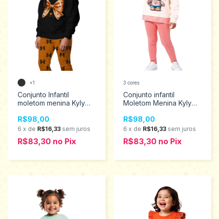
+1
3 cores
Conjunto Infantil
Conjunto infantil
moletom menina Kyly
Moletom Menina Kyly
tamanho 4 ao 8 1001532
tamanhos 2ao 6
R$98,00
R$98,00
1001534
6
x
de
R$16,33
sem juros
6
x
de
R$16,33
sem juros
R$83,30
no
Pix
R$83,30
no
Pix