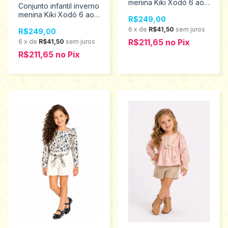
menina Kiki Xodó 6 ao
Conjunto infantil inverno
12 3600001
menina Kiki Xodó 6 ao
R$249,00
12 3600002
6
x
de
R$41,50
sem juros
R$249,00
R$211,65
no
Pix
6
x
de
R$41,50
sem juros
R$211,65
no
Pix