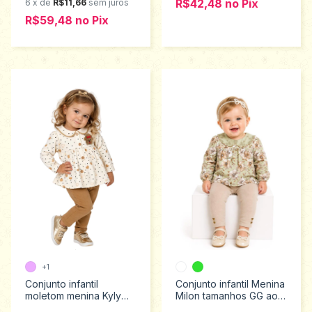
R$42,48
no
Pix
6
x
de
R$11,66
sem juros
R$59,48
no
Pix
+1
Conjunto infantil
Conjunto infantil Menina
moletom menina Kyly
Milon tamanhos GG ao
Tamanhos 1 a 3 1001518
XG 2001430