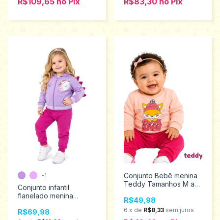
R$109,65
no
Pix
R$83,30
no
Pix
Conjunto Bebê menina
+1
Teddy Tamanhos M ao
Conjunto infantil
G 18730
flanelado menina
R$49,98
Teddy Tamanho 2ao 3
6
x
de
R$8,33
sem juros
R$69,98
18611