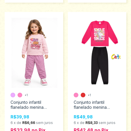
+1
+1
Conjunto infantil
Conjunto infantil
flanelado menina
flanelado menina
Catolele tamanho 1 ao 3
Catolele tamanho 4 ao
R$39,98
R$49,98
2790
8 2803
6
x
de
R$6,66
sem juros
6
x
de
R$8,33
sem juros
R$33,98
no
Pix
R$42,48
no
Pix