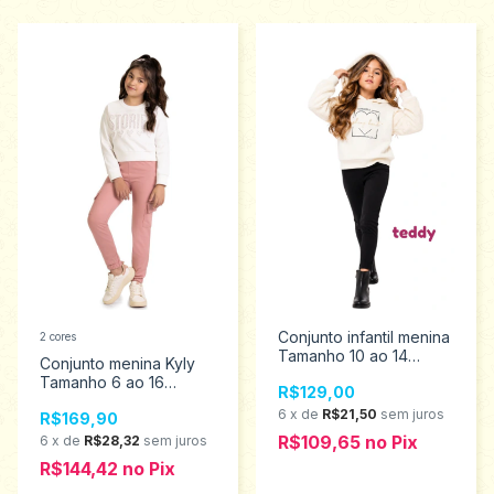
Conjunto infantil menina
2 cores
Tamanho 10 ao 14
Conjunto menina Kyly
18636
Tamanho 6 ao 16
R$129,00
1001566
6
x
de
R$21,50
sem juros
R$169,90
R$109,65
no
Pix
6
x
de
R$28,32
sem juros
R$144,42
no
Pix