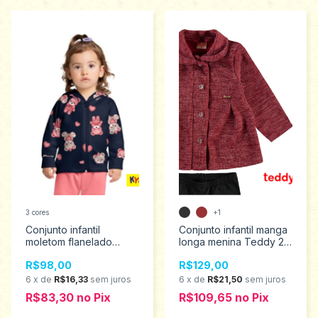
3 cores
+1
Conjunto infantil
Conjunto infantil manga
moletom flanelado
longa menina Teddy 2
menina Kyly 2 ao 3
ao 3 18018
R$98,00
R$129,00
1000743
6
x
de
R$16,33
sem juros
6
x
de
R$21,50
sem juros
R$83,30
no
Pix
R$109,65
no
Pix