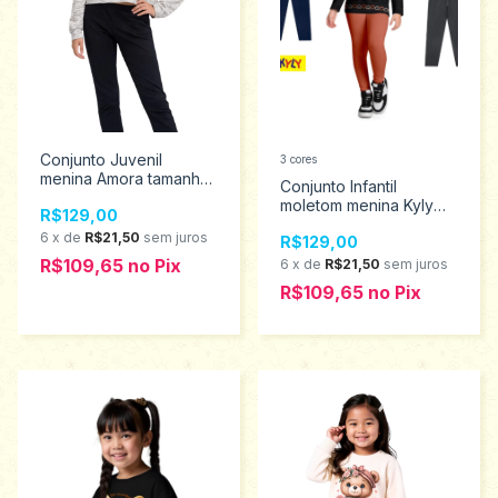
Conjunto Juvenil
3 cores
menina Amora tamanho
Conjunto Infantil
18 51812
moletom menina Kyly
R$129,00
tamanho 10 ao 16
6
x
de
R$21,50
sem juros
R$129,00
1001556
R$109,65
no
Pix
6
x
de
R$21,50
sem juros
R$109,65
no
Pix