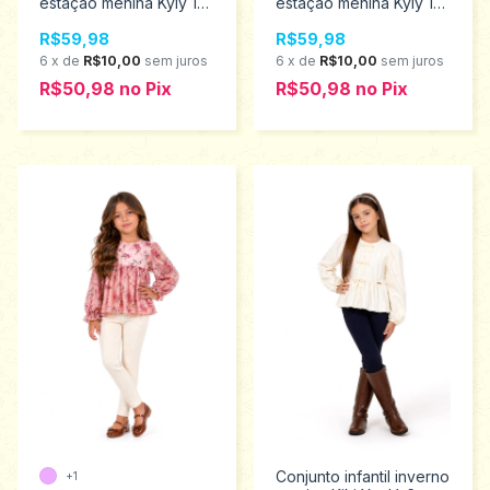
estação menina Kyly 1
estação menina Kyly 1
ao 3 1001529
ao 3 1001533
R$59,98
R$59,98
6
x
de
R$10,00
sem juros
6
x
de
R$10,00
sem juros
R$50,98
no
Pix
R$50,98
no
Pix
Conjunto infantil inverno
+1