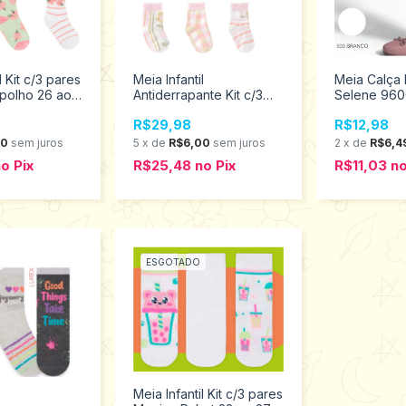
l Kit c/3 pares
Meia Infantil
Meia Calça I
polho 26 ao
Antiderrapante Kit c/3
Selene 9600
38001/300619
pares Menina Pimpolho
2 anos
R$29,98
R$12,98
21 ao 25
0300617/300792
00
sem juros
5
x
de
R$6,00
sem juros
2
x
de
R$6,4
no
Pix
R$25,48
no
Pix
R$11,03
n
ESGOTADO
Meia Infantil Kit c/3 pares