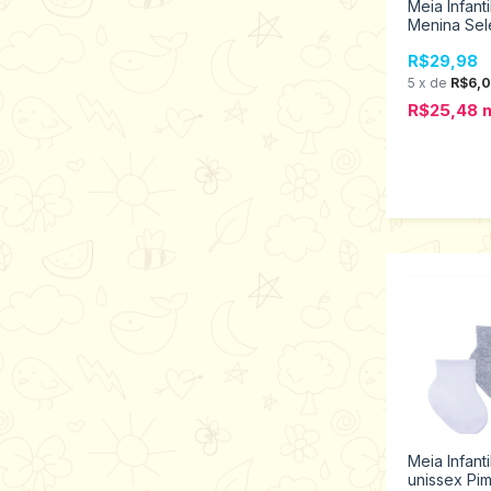
Meia Infanti
Menina Sel
1451.002.0
R$29,98
5
x
de
R$6,
R$25,48
Meia Infanti
unissex Pi