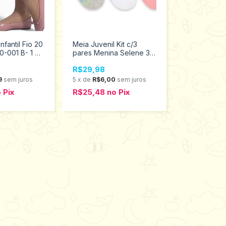
nfantil Fio 20
Meia Juvenil Kit c/3
-001 B- 1 a
pares Menina Selene 34
ao 39 7451.001.5.997
R$29,98
9
sem juros
5
x
de
R$6,00
sem juros
o
Pix
R$25,48
no
Pix