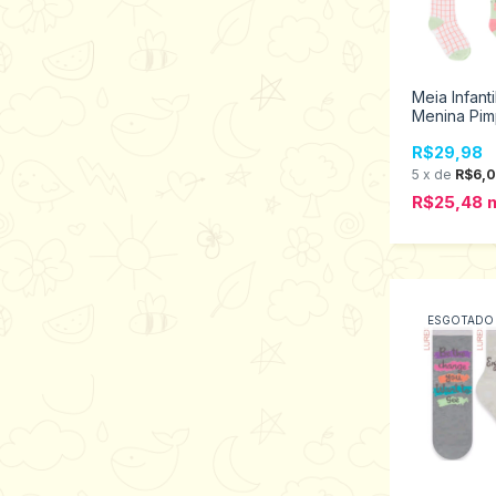
Meia Infanti
Menina Pim
30 37801/
R$29,98
5
x
de
R$6,
R$25,48
ESGOTADO