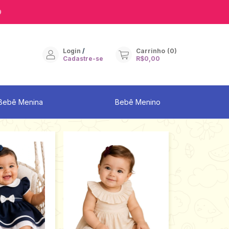
9
Login
/
Carrinho
(
0
)
Cadastre-se
R$0,00
Bebê Menina
Bebê Menino