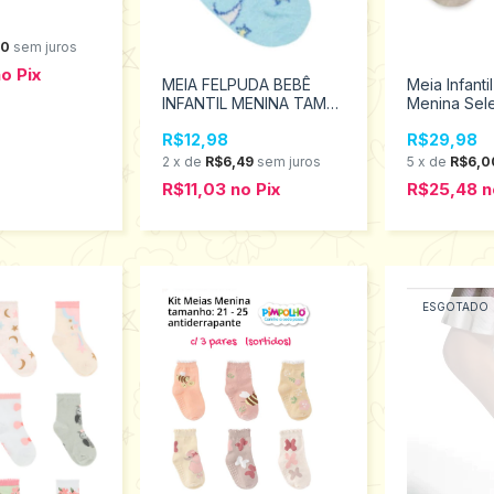
00
sem juros
no
Pix
MEIA FELPUDA BEBÊ
Meia Infanti
INFANTIL MENINA TAM
Menina Sel
00 A 15 - PIMPOLHO
2451.002.2.
R$12,98
R$29,98
94452
2
x
de
R$6,49
sem juros
5
x
de
R$6,0
R$11,03
no
Pix
R$25,48
n
ESGOTADO