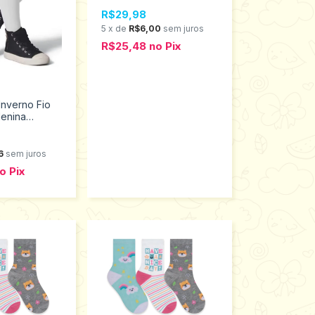
1451.002.1.998
R$29,98
5
x
de
R$6,00
sem juros
R$25,48
no
Pix
Inverno Fio
Menina
anhos P ao
2
6
sem juros
o
Pix