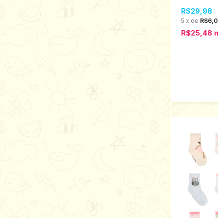
25 8809
R$29,98
5
x
de
R$6,
R$25,48