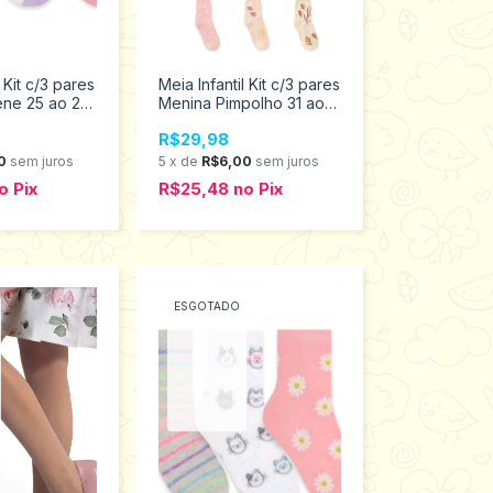
l Kit c/3 pares
Meia Infantil Kit c/3 pares
ene 25 ao 28
Menina Pimpolho 31 ao
999
34 0300621
R$29,98
0
sem juros
5
x
de
R$6,00
sem juros
o
Pix
R$25,48
no
Pix
ESGOTADO