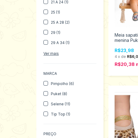
21 A 24 (1)
25 (1)
25 A 28 (2)
29 (1)
Meia sapat
menina Puk
29 A 34 (1)
010202962
R$23,98
Ver mais
4
x
de
R$6,
R$20,38
MARCA
Pimpolho (6)
Puket (8)
Selene (11)
Tip Top (1)
PREÇO