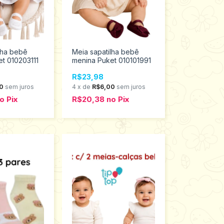
lha bebê
Meia sapatilha bebê
t 010203111
menina Puket 010101991
R$23,98
0
sem juros
4
x
de
R$6,00
sem juros
o
Pix
R$20,38
no
Pix