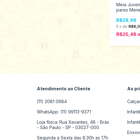
Meia Juveni
pares Meni
ao 39 7740
R$29,98
5
x
de
R$6,
R$25,48
Atendimento ao Cliente
As pr
(11) 2081 0684
Calça
WhatsApp: (11) 99113-9371
Infant
Loja física: Rua Xavantes, 48 - Brás
Infant
- São Paulo - SP - 03027-000
Enxov
Segunda a Sexta das 8:30h as 17h