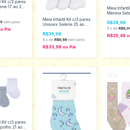
l Kit c/3 pares
ene 17 ao 20
Meia Infanti
.998
Menina Sel
2451.002.3.
Meia Infantil Kit c/3 pares
00
sem juros
R$29,98
Unissex Selene 25 ao 28
5
x
de
R$6,0
no
Pix
5320.001.2.999
R$39,98
R$25,48
n
6
x
de
R$6,66
sem juros
R$33,98
no
Pix
l Kit c/3 pares
mpolho 21 ao