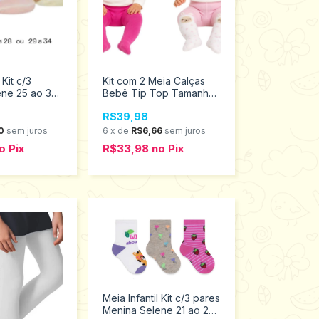
 Kit c/3
Kit com 2 Meia Calças
ene 25 ao 34
Bebê Tip Top Tamanho
999
RN 2150044
R$39,98
0
sem juros
6
x
de
R$6,66
sem juros
o
Pix
R$33,98
no
Pix
Meia Infantil Kit c/3 pares
Menina Selene 21 ao 24