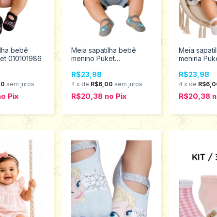
ilha bebê
Meia sapatilha bebê
Meia sapati
et 010101986
menino Puket
menina Puke
010203489
R$23,98
R$23,98
00
sem juros
4
x
de
R$6,00
sem juros
4
x
de
R$6,0
no
Pix
R$20,38
no
Pix
R$20,38
n