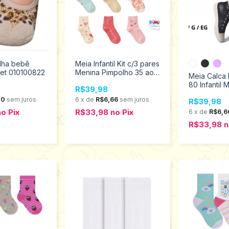
ilha bebê
Meia Infantil Kit c/3 pares
et 010100822
Menina Pimpolho 35 ao
Meia Calca 
38 300696
80 Infantil 
R$39,98
Selene Tam
00
sem juros
6
x
de
R$6,66
sem juros
R$39,98
GG 9555.00
no
Pix
R$33,98
no
Pix
6
x
de
R$6,6
R$33,98
n