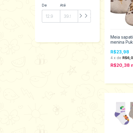
De
Até
Meia sapat
menina Puk
R$23,98
4
x
de
R$6,
R$20,38