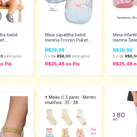
ilha bebê
Meia sapatilha bebê
Meia Infantil
et
menina Frozen Puket
menina Sel
010201889
2315.001.2.
R$29,98
R$29,98
00
sem juros
5
x
de
R$6,00
sem juros
5
x
de
R$6,0
no
Pix
R$25,48
no
Pix
R$25,48
n