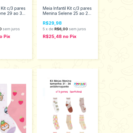
l Kit c/3 pares
Meia Infantil Kit c/3 pares
ene 29 ao 34
Menina Selene 25 ao 28
998
2451.002.2.998
R$29,98
0
sem juros
5
x
de
R$6,00
sem juros
o
Pix
R$25,48
no
Pix