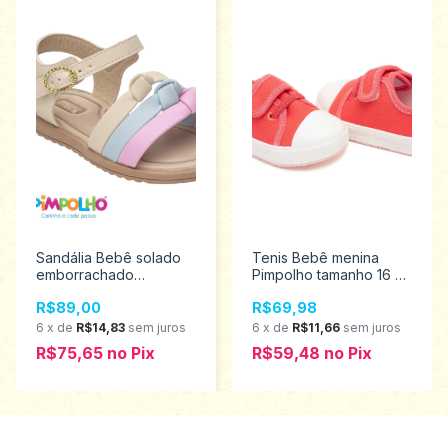
Sandália Bebê solado
Tenis Bebê menina
emborrachado
Pimpolho tamanho 16 ao
Pimpolho tamanho 16 ao
21 0028438
R$89,00
R$69,98
21 0120575
6
x
de
R$14,83
sem juros
6
x
de
R$11,66
sem juros
R$75,65
no
Pix
R$59,48
no
Pix