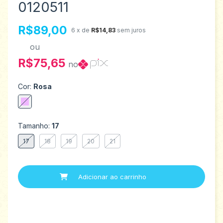
0120511
R$89,00
6
x de
R$14,83
sem juros
ou
R$75,65
no
Cor:
Rosa
Tamanho:
17
17
18
19
20
21