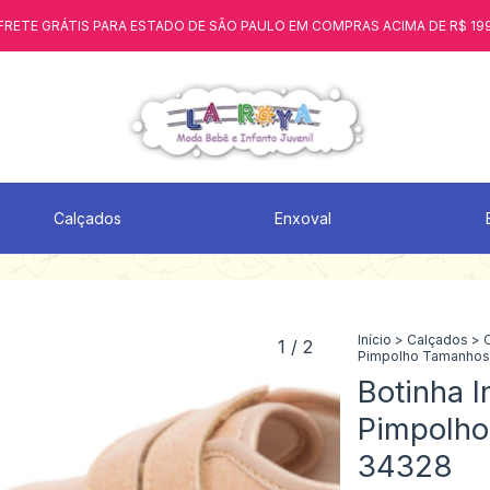
FRETE GRÁTIS PARA ESTADO DE SÃO PAULO EM COMPRAS ACIMA DE R$ 19
Calçados
Enxoval
Início
>
Calçados
>
1
/
2
Pimpolho Tamanhos
Botinha I
Pimpolho
34328