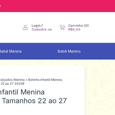
9
Login
/
Carrinho
(
0
)
Cadastre-se
R$0,00
Bebê Menina
Bebê Menino
Calçados Menina
>
Botinha Infantil Menina
 22 ao 27 34328
nfantil Menina
 Tamanhos 22 ao 27