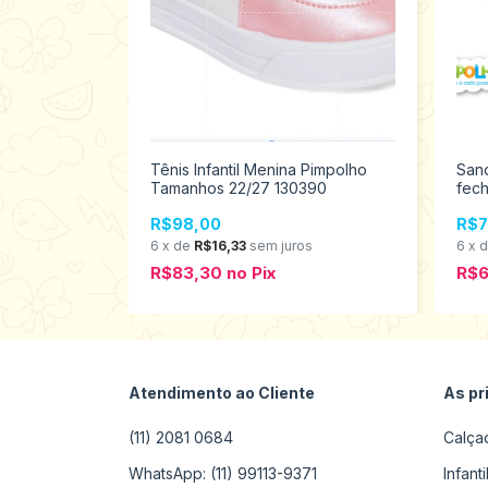
ina Pimpolho
Tênis Infantil Menina Pimpolho
Sand
4210
Tamanhos 22/27 130390
fech
012
R$98,00
R$7
s
6
x
de
R$16,33
sem juros
6
x
R$83,30
no
Pix
R$6
Atendimento ao Cliente
As pr
(11) 2081 0684
Calça
WhatsApp: (11) 99113-9371
Infant