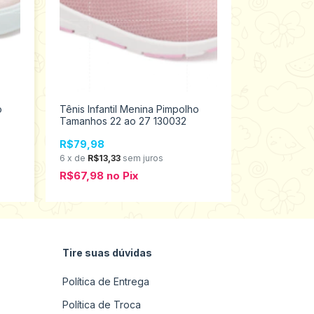
o
Tênis Infantil Menina Pimpolho
Sandália Inf
Tamanhos 22 ao 27 130032
Tamanhos 16
R$79,98
R$69,98
6
x
de
R$13,33
sem juros
6
x
de
R$11,6
R$67,98
no
Pix
R$59,48
n
Tire suas dúvidas
Política de Entrega
Política de Troca