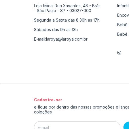
Loja física: Rua Xavantes, 48 - Brás
Infant
- São Paulo - SP - 03027-000
Enxov
Segunda a Sexta das 8:30h as 17h
Bebê 
Sábados das 9h as 13h
Bebê 
E-mail:
laroya@laroya.com.br
Cadastre-se:
e fique por dentro das nossas promoções e lan
coleções