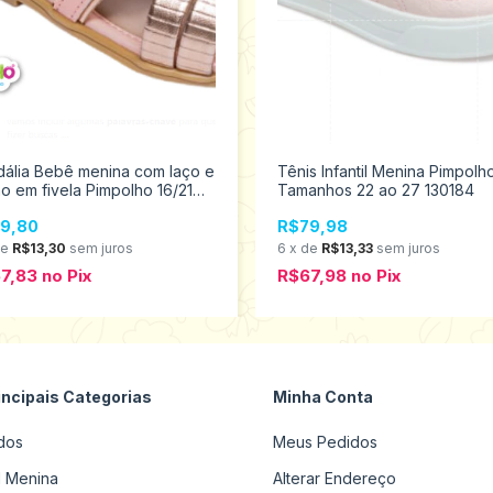
ália Bebê menina com laço e
Tênis Infantil Menina Pimpolh
o em fivela Pimpolho 16/21
Tamanhos 22 ao 27 130184
0266
9,80
R$79,98
de
R$13,30
sem juros
6
x
de
R$13,33
sem juros
7,83
no
Pix
R$67,98
no
Pix
incipais Categorias
Minha Conta
dos
Meus Pedidos
il Menina
Alterar Endereço