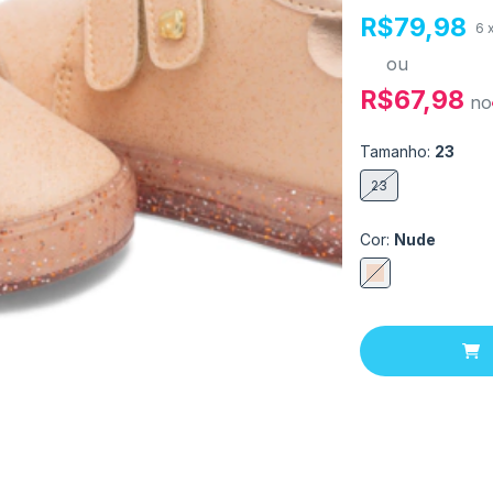
R$79,98
6
ou
R$67,98
no
Tamanho:
23
23
Cor:
Nude