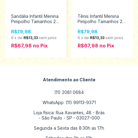
Sandália Infantil Menina
Tênis Infantil Menina
Pimpolho Tamanhos 22
Pimpolho Tamanhos 22
aoa 27 34668
ao 27 130184
R$79,98
R$79,98
6
x
de
R$13,33
sem juros
6
x
de
R$13,33
sem juros
R$67,98
no
Pix
R$67,98
no
Pix
Atendimento ao Cliente
(11) 2081 0684
WhatsApp: (11) 99113-9371
Loja física: Rua Xavantes, 48 - Brás
- São Paulo - SP - 03027-000
Segunda a Sexta das 8:30h as 17h