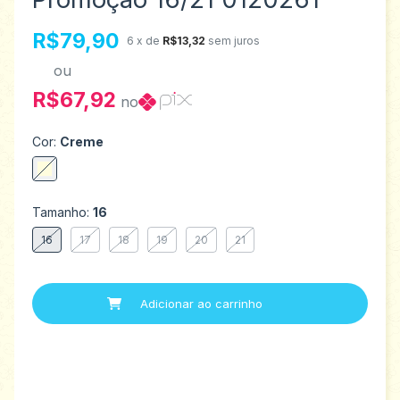
R$79,90
6
x de
R$13,32
sem juros
ou
R$67,92
no
Cor:
Creme
Tamanho:
16
16
17
18
19
20
21