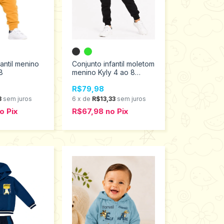
antil menino
Conjunto infantil moletom
8
menino Kyly 4 ao 8
1001619
R$79,98
3
sem juros
6
x
de
R$13,33
sem juros
o
Pix
R$67,98
no
Pix