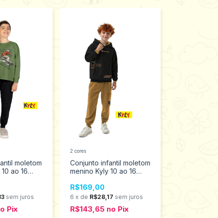
2 cores
fantil moletom
Conjunto infantil moletom
 10 ao 16
menino Kyly 10 ao 16
1001992
R$169,00
33
sem juros
6
x
de
R$28,17
sem juros
no
Pix
R$143,65
no
Pix