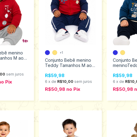
ebê menino
+1
anhos M ao
Conjunto Bebê menino
Conjunto B
Teddy Tamanhos M ao
meninoTed
G 18668
M ao G 186
,00
sem juros
R$59,98
R$59,98
no
Pix
6
x
de
R$10,00
sem juros
6
x
de
R$10,
R$50,98
no
Pix
R$50,98