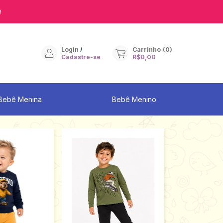
9
Login
/
Carrinho
(
0
)
Cadastre-se
R$0,00
Bebê Menina
Bebê Menino