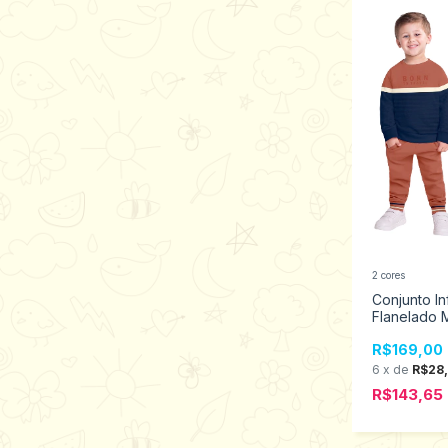
2 cores
Conjunto Inf
Flanelado 
Tamanhos 1
R$169,00
6
x
de
R$28,
R$143,65