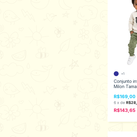
+1
Conjunto in
Milon Tama
2001533
R$169,00
6
x
de
R$28,
R$143,65