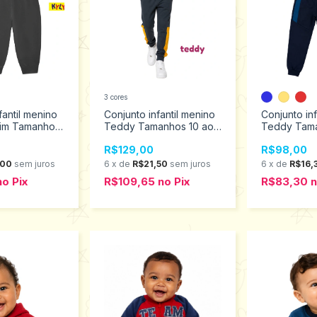
3 cores
fantil menino
Conjunto infantil menino
Conjunto inf
nim Tamanhos
Teddy Tamanhos 10 ao
Teddy Tama
1577
14 18703
18699
R$129,00
R$98,00
,00
sem juros
6
x
de
R$21,50
sem juros
6
x
de
R$16,
no
Pix
R$109,65
no
Pix
R$83,30