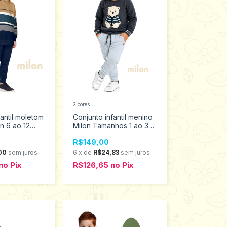
2 cores
fantil moletom
Conjunto infantil menino
n 6 ao 12
Milon Tamanhos 1 ao 3
2001531
R$149,00
00
sem juros
6
x
de
R$24,83
sem juros
no
Pix
R$126,65
no
Pix