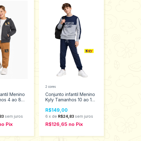
2 cores
fantil Menino
Conjunto infantil Menino
hos 4 ao 8
Kyly Tamanhos 10 ao 16
10011624
R$149,00
83
sem juros
6
x
de
R$24,83
sem juros
no
Pix
R$126,65
no
Pix