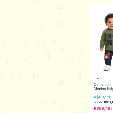
3 cores
Conjunto i
Menino Ky
M ao G 100
R$69,98
6
x
de
R$11,
R$59,48