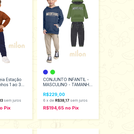
eia Estação
CONJUNTO INFANTIL -
hos 1 ao 3
MASCULINO - TAMANHO
4 AO 8 #2001547 -
R$229,00
MILON
83
sem juros
6
x
de
R$38,17
sem juros
o
Pix
R$194,65
no
Pix