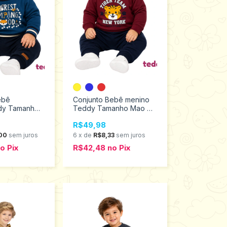
ebê
Conjunto Bebê menino
dy Tamanhos
Teddy Tamanho Mao G
63
18667
R$49,98
00
sem juros
6
x
de
R$8,33
sem juros
no
Pix
R$42,48
no
Pix