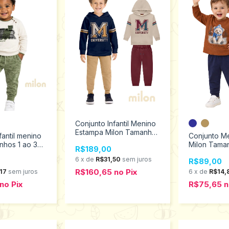
Conjunto Infantil Menino
Estampa Milon Tamanhos
fantil menino
Conjunto M
4 ao 8 2001543
nhos 1 ao 3
Milon Taman
R$189,00
#2001518
6
x
de
R$31,50
sem juros
R$89,00
R$160,65
no
Pix
17
sem juros
6
x
de
R$14,
no
Pix
R$75,65
n