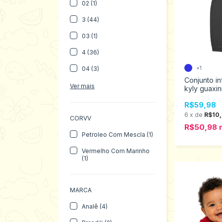
02 (1)
3 (44)
03 (1)
4 (36)
04 (3)
+1
Conjunto in
Ver mais
kyly guaxi
2 ao 3 100
R$59,98
6
x
de
R$10
CORVV
R$50,98
Petroleo Com Mescla (1)
Vermelho Com Marinho
(1)
MARCA
Analê (4)