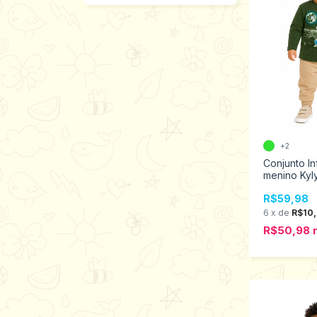
+2
Conjunto In
menino Kyly
1001576
R$59,98
6
x
de
R$10
R$50,98