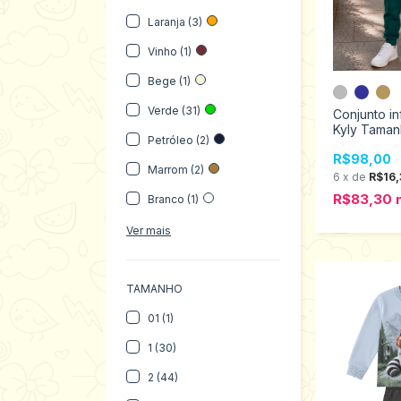
Laranja (3)
Vinho (1)
Bege (1)
Verde (31)
Conjunto in
Kyly Taman
Petróleo (2)
1001621
R$98,00
Marrom (2)
6
x
de
R$16,
R$83,30
Branco (1)
Ver mais
TAMANHO
01 (1)
1 (30)
2 (44)