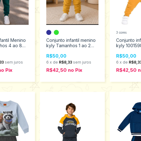
3 cores
fantil Menino
Conjunto infantil menino
Conjunto inf
hos 4 ao 8
kyly Tamanhos 1 ao 2
kyly 100159
1001579
R$50,00
R$50,00
33
sem juros
6
x
de
R$8,33
sem juros
6
x
de
R$8,3
no
Pix
R$42,50
no
Pix
R$42,50
n