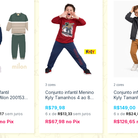
3 cores
2 cores
antil
Conjunto infantil Menino
Conjunto in
Milon 2001532
Kyly Tamanhos 4 ao 8
Kyly Taman
 ao 3
1001597
1001604
R$79,98
R$149,00
17
sem juros
6
x
de
R$13,33
sem juros
6
x
de
R$24,
no
Pix
R$67,98
no
Pix
R$126,65