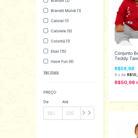
Brandili (2)
Brandili Mundi (1)
Catolel (1)
Catolele (6)
Coloritá (1)
Elian (15)
Conjunto B
Teddy Tam
Have Fun (6)
G 18754
R$59,98
Ver mais
6
x
de
R$10
R$50,98
PREÇO
De
Até