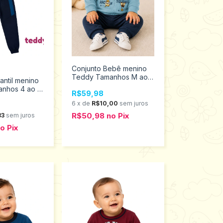
Conjunto Bebê menino
Teddy Tamanhos M ao
antil menino
G 18753
nhos 4 ao 8
R$59,98
6
x
de
R$10,00
sem juros
R$50,98
no
Pix
33
sem juros
no
Pix