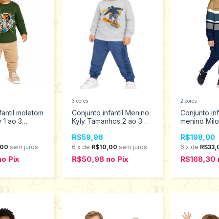
3 cores
2 cores
fantil moletom
Conjunto infantil Menino
Conjunto in
 1 ao 3
Kyly Tamanhos 2 ao 3
menino Milo
1001597
2001544
R$59,98
R$198,00
,00
sem juros
6
x
de
R$10,00
sem juros
6
x
de
R$33,
no
Pix
R$50,98
no
Pix
R$168,30