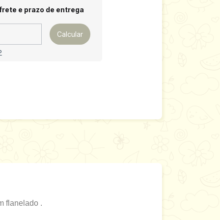
 CEP:
Alterar CEP
frete e prazo de entrega
Calcular
P
 flanelado .