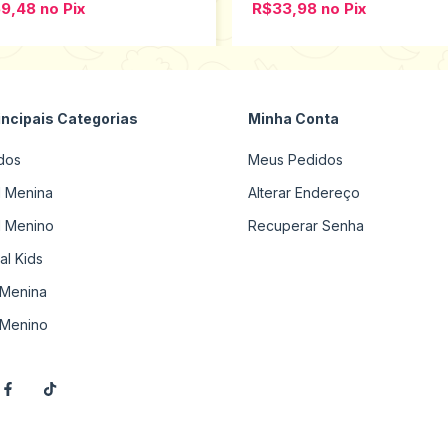
59,48
no
Pix
R$33,98
no
Pix
incipais Categorias
Minha Conta
dos
Meus Pedidos
il Menina
Alterar Endereço
il Menino
Recuperar Senha
al Kids
Menina
Menino