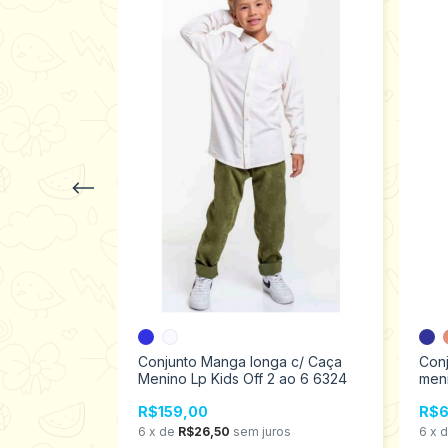
anelado
Conjunto Manga longa c/ Caça
Conj
ili Tamanhos
Menino Lp Kids Off 2 ao 6 6324
meni
R$159,00
R$6
os
6
x
de
R$26,50
sem juros
6
x