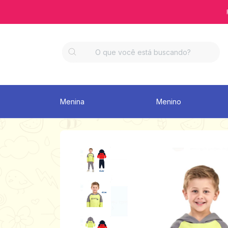
Menina
Menino