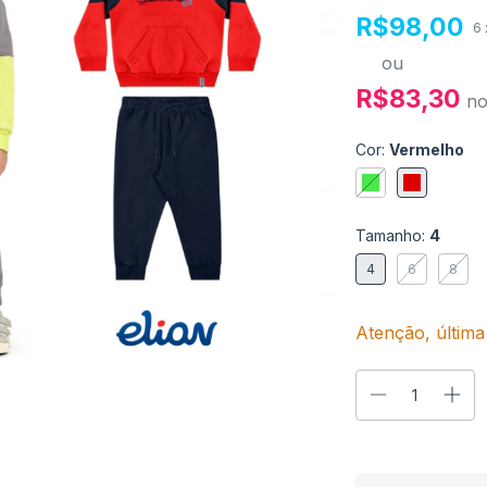
R$98,00
6
ou
R$83,30
n
Cor:
Vermelho
Tamanho:
4
4
6
8
Atenção, última