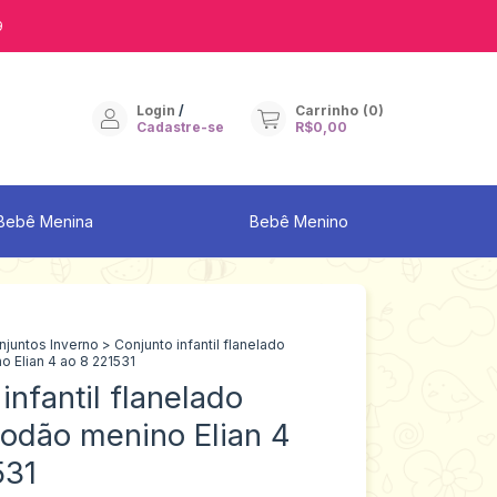
9
Login
/
Carrinho
(
0
)
Cadastre-se
R$0,00
Bebê Menina
Bebê Menino
njuntos Inverno
>
Conjunto infantil flanelado
 Elian 4 ao 8 221531
infantil flanelado
odão menino Elian 4
531