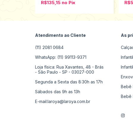
R$135,15
no
Pix
R$
Atendimento ao Cliente
As pr
(11) 2081 0684
Calça
WhatsApp: (11) 99113-9371
Infant
Loja física: Rua Xavantes, 48 - Brás
Infant
- São Paulo - SP - 03027-000
Enxov
Segunda a Sexta das 8:30h as 17h
Bebê 
Sábados das 9h as 13h
Bebê 
E-mail:
laroya@laroya.com.br