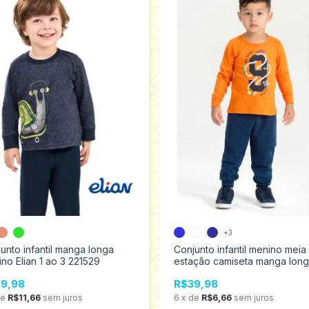
+3
unto infantil manga longa
Conjunto infantil menino meia
no Elian 1 ao 3 221529
estação camiseta manga long
calça moletom flanelado Anal
9,98
R$39,98
tamanho 1 ao 8 766
de
R$11,66
sem juros
6
x
de
R$6,66
sem juros