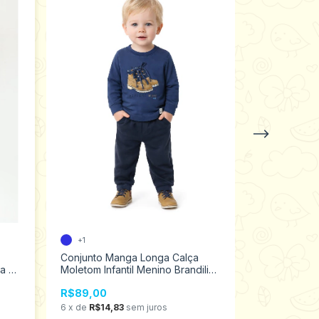
+1
2 cores
Conjunto Manga Longa Calça
Conjunto Mo
a e
Moletom Infantil Menino Brandili
Infantil Men
ê
Mundi 1 ao 3 55005
2000104
R$89,00
R$149,00
6
x
de
R$14,83
sem juros
6
x
de
R$24,