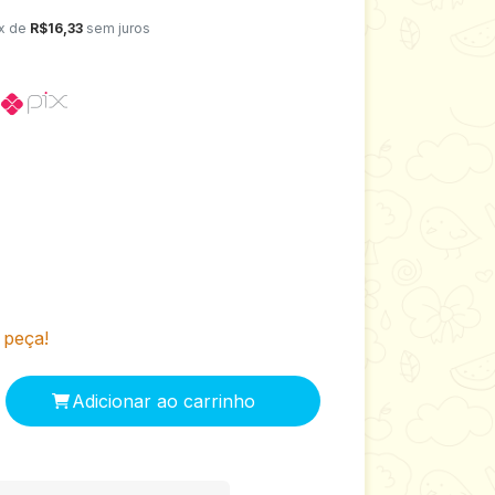
x de
R$16,33
sem juros
o
 peça!