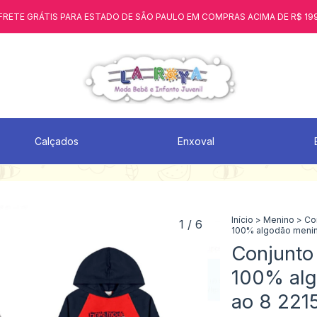
FRETE GRÁTIS PARA ESTADO DE SÃO PAULO EM COMPRAS ACIMA DE R$ 19
Calçados
Enxoval
Início
>
Menino
>
Co
1
/
6
100% algodão menino
Conjunto 
100% alg
ao 8 221