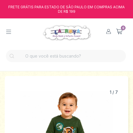
FRETE GRÁTIS PARA ESTADO DE SÃO PAULO EM COMPRAS ACIMA
DE R$ 199
0
1
/
7