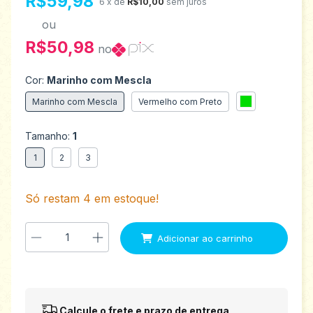
R$59,98
6
x de
R$10,00
sem juros
ou
R$50,98
no
Cor:
Marinho com Mescla
Marinho com Mescla
Vermelho com Preto
Tamanho:
1
1
2
3
Só restam
4
em estoque!
Entregas para o CEP:
Alterar CEP
Calcule o frete e prazo de entrega