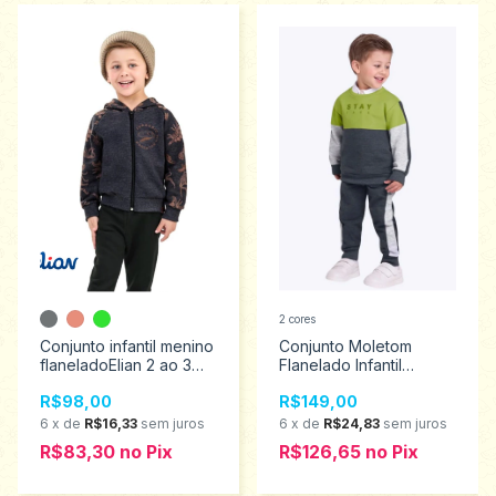
2 cores
Conjunto infantil menino
Conjunto Moletom
flaneladoElian 2 ao 3
Flanelado Infantil
221542
Menino Milon Tamanho
R$98,00
R$149,00
3 2000104
6
x
de
R$16,33
sem juros
6
x
de
R$24,83
sem juros
R$83,30
no
Pix
R$126,65
no
Pix