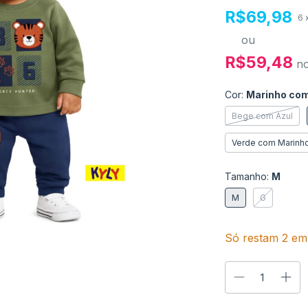
R$69,98
6
ou
R$59,48
n
Cor:
Marinho com
Bege com Azul
Verde com Marinh
Tamanho:
M
M
G
Só restam
2
em 