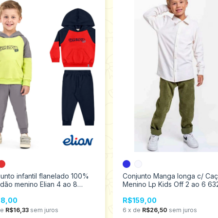
unto infantil flanelado 100%
Conjunto Manga longa c/ Ca
dão menino Elian 4 ao 8
Menino Lp Kids Off 2 ao 6 63
31
8,00
R$159,00
de
R$16,33
sem juros
6
x
de
R$26,50
sem juros