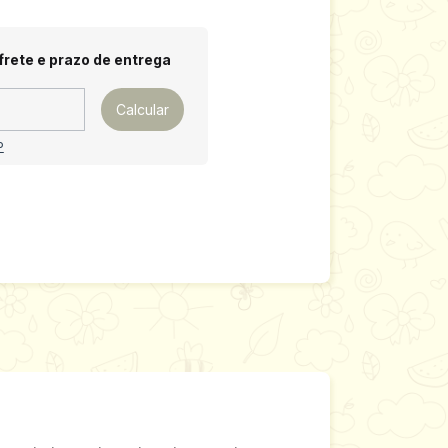
 CEP:
Alterar CEP
frete e prazo de entrega
Calcular
P