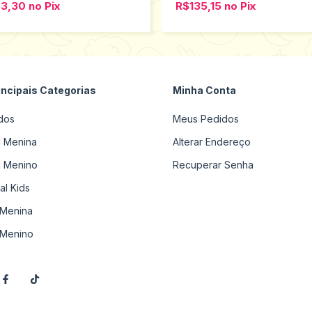
83,30
no
Pix
R$135,15
no
Pix
incipais Categorias
Minha Conta
dos
Meus Pedidos
il Menina
Alterar Endereço
il Menino
Recuperar Senha
al Kids
Menina
Menino