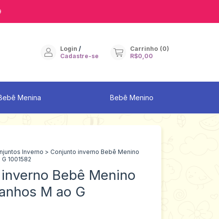
9
Login
/
Carrinho
(
0
)
Cadastre-se
R$0,00
Bebê Menina
Bebê Menino
njuntos Inverno
>
Conjunto inverno Bebê Menino
 G 1001582
 inverno Bebê Menino
anhos M ao G