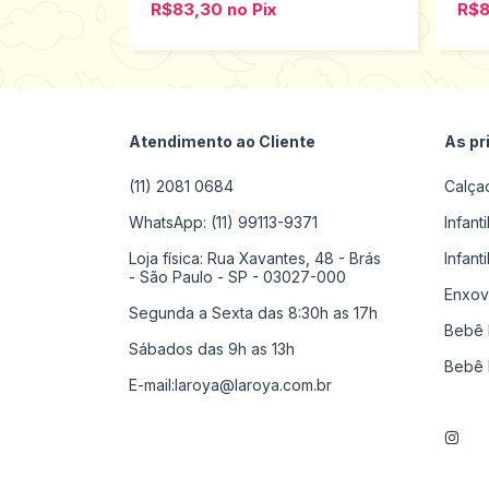
R$83,30
no
Pix
R$
Atendimento ao Cliente
As pr
(11) 2081 0684
Calça
WhatsApp: (11) 99113-9371
Infant
Loja física: Rua Xavantes, 48 - Brás
Infant
- São Paulo - SP - 03027-000
Enxov
Segunda a Sexta das 8:30h as 17h
Bebê 
Sábados das 9h as 13h
Bebê 
E-mail:
laroya@laroya.com.br