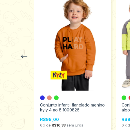
ga longa
Conjunto infantil flanelado menino
Conj
21529
kyly 4 ao 8 1000826
algo
2215
R$98,00
R$9
s
6
x
de
R$16,33
sem juros
6
x