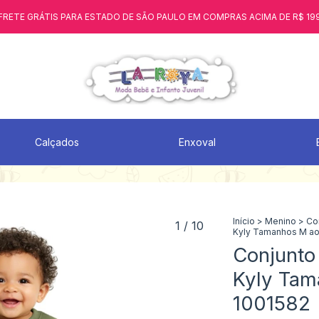
FRETE GRÁTIS PARA ESTADO DE SÃO PAULO EM COMPRAS ACIMA DE R$ 19
Calçados
Enxoval
Início
>
Menino
>
Co
1
/
10
Kyly Tamanhos M ao
Conjunto
Kyly Tam
1001582