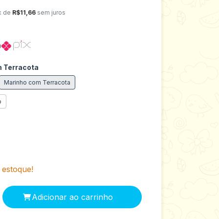
x de
R$11,66
sem juros
o
 Terracota
Marinho com Terracota
o
estoque!