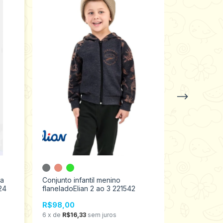
ça
Conjunto infantil menino
Conjunto M
24
flaneladoElian 2 ao 3 221542
Moletom Inf
1 ao 3 2702
R$98,00
R$89,00
6
x
de
R$16,33
sem juros
6
x
de
R$14,8