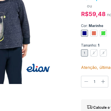
ou
R$59,48
n
Cor:
Marinho
Tamanho:
1
1
2
3
Atenção, última
Entregas para o
Calcule o 