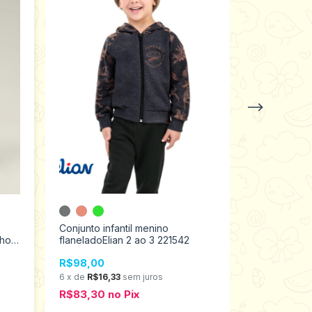
Conjunto infantil menino
Conjunto inf
nhos
flaneladoElian 2 ao 3 221542
kyly 4 ao 8
R$98,00
R$98,00
6
x
de
R$16,33
sem juros
6
x
de
R$16,3
R$83,30
no
Pix
R$83,30
n