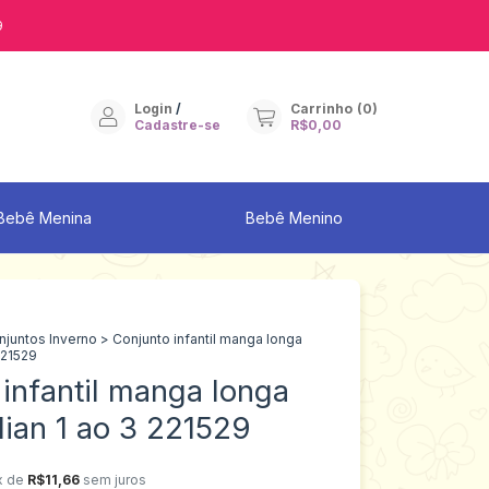
9
Login
/
Carrinho
(
0
)
Cadastre-se
R$0,00
Bebê Menina
Bebê Menino
njuntos Inverno
>
Conjunto infantil manga longa
221529
infantil manga longa
lian 1 ao 3 221529
x de
R$11,66
sem juros