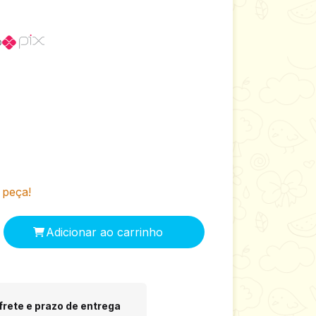
o
 peça!
 CEP:
Alterar CEP
frete e prazo de entrega