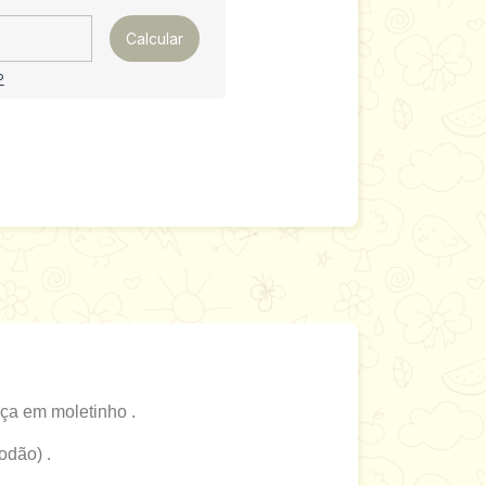
Calcular
P
ça em moletinho .
odão) .