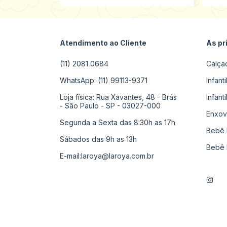
Atendimento ao Cliente
As pr
(11) 2081 0684
Calça
WhatsApp: (11) 99113-9371
Infant
Loja física: Rua Xavantes, 48 - Brás
Infant
- São Paulo - SP - 03027-000
Enxov
Segunda a Sexta das 8:30h as 17h
Bebê 
Sábados das 9h as 13h
Bebê 
E-mail:
laroya@laroya.com.br