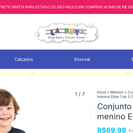
FRETE GRÁTIS PARA ESTADO DE SÃO PAULO EM COMPRAS ACIMA DE R$ 19
Calçados
Enxoval
Início
>
Menino
>
Co
1
/
7
menino Elian 1 ao 3 
Conjunto 
menino E
R$69,98
6