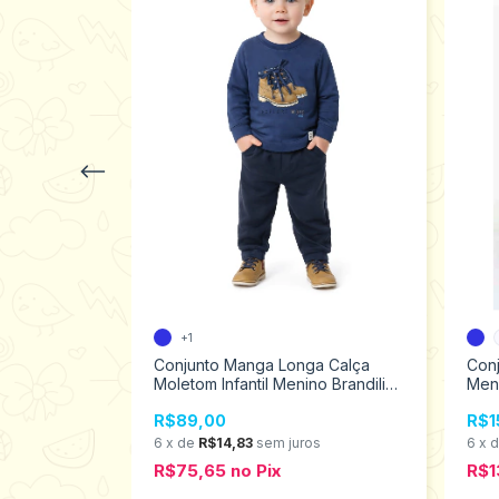
ão Menino
+1
2 ao 6
Conjunto Manga Longa Calça
Con
Moletom Infantil Menino Brandili
Meni
Mundi 1 ao 3 55005
os
R$89,00
R$1
6
x
de
R$14,83
sem juros
6
x
R$75,65
no
Pix
R$1