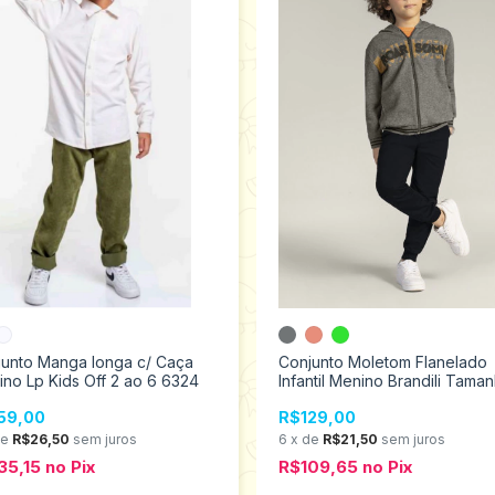
junto Manga longa c/ Caça
Conjunto Moletom Flanelado
no Lp Kids Off 2 ao 6 6324
Infantil Menino Brandili Tama
4 ao 10 54899
59,00
R$129,00
de
R$26,50
sem juros
6
x
de
R$21,50
sem juros
35,15
no
Pix
R$109,65
no
Pix