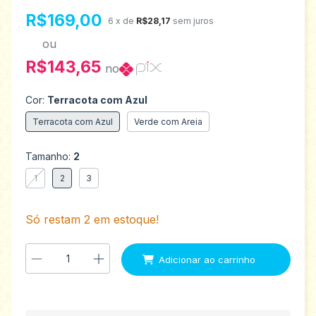
R$169,00
6
x de
R$28,17
sem juros
ou
R$143,65
no
Cor:
Terracota com Azul
Terracota com Azul
Verde com Areia
Tamanho:
2
1
2
3
Só restam
2
em estoque!