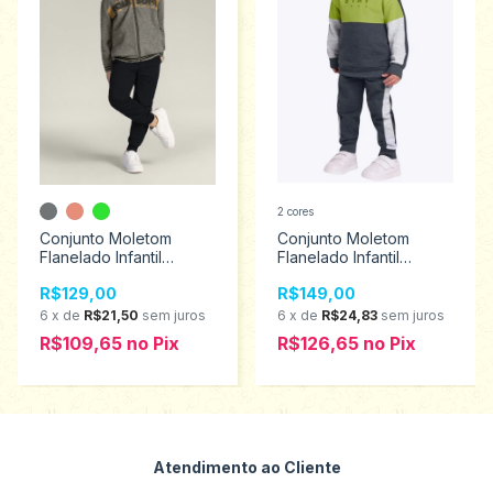
2 cores
Conjunto Moletom
Conjunto Moletom
Flanelado Infantil
Flanelado Infantil
Menino Brandili
Menino Milon Tamanho
R$129,00
R$149,00
Tamanhos 4 ao 10
3 2000104
54899
6
x
de
R$21,50
sem juros
6
x
de
R$24,83
sem juros
R$109,65
no
Pix
R$126,65
no
Pix
Atendimento ao Cliente