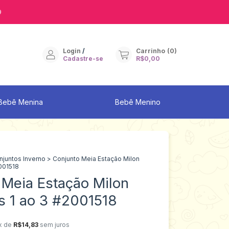
9
Login
/
Carrinho
(
0
)
Cadastre-se
R$0,00
Bebê Menina
Bebê Menino
njuntos Inverno
>
Conjunto Meia Estação Milon
001518
 Meia Estação Milon
 1 ao 3 #2001518
x de
R$14,83
sem juros