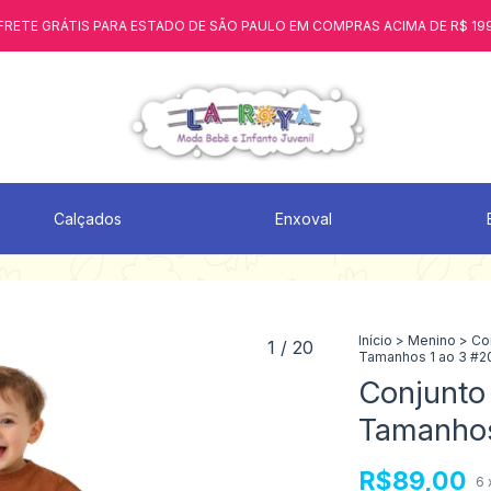
FRETE GRÁTIS PARA ESTADO DE SÃO PAULO EM COMPRAS ACIMA DE R$ 19
Calçados
Enxoval
Início
>
Menino
>
Co
1
/
20
Tamanhos 1 ao 3 #2
Conjunto
Tamanhos
R$89,00
6