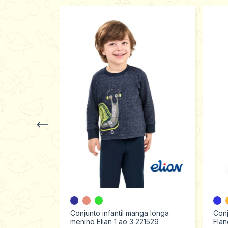
ão Menino
2 ao 6
Conjunto infantil manga longa
Conj
menino Elian 1 ao 3 221529
Flan