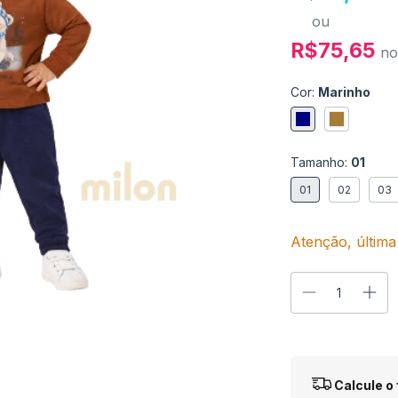
ou
R$75,65
no
Cor:
Marinho
Tamanho:
01
01
02
03
Atenção, última
Entregas para o
Calcule o 