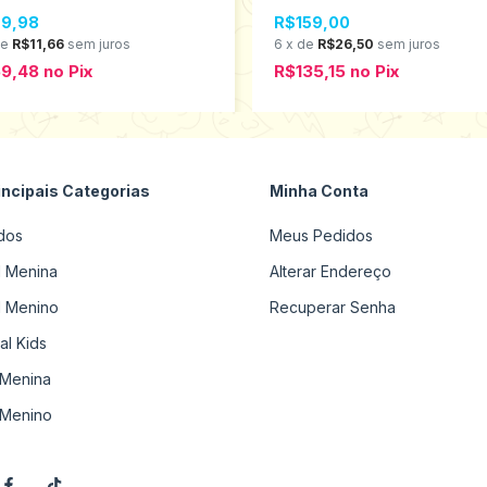
23
9,98
R$159,00
de
R$11,66
sem juros
6
x
de
R$26,50
sem juros
59,48
no
Pix
R$135,15
no
Pix
incipais Categorias
Minha Conta
dos
Meus Pedidos
il Menina
Alterar Endereço
il Menino
Recuperar Senha
al Kids
Menina
Menino