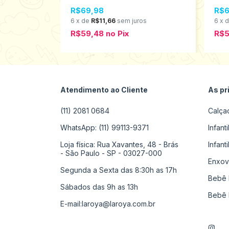
436
os
R$69,98
R$6
6
x
de
R$11,66
sem juros
6
x
R$59,48
no
Pix
R$
Atendimento ao Cliente
As pr
(11) 2081 0684
Calça
WhatsApp: (11) 99113-9371
Infant
Loja física: Rua Xavantes, 48 - Brás
Infant
- São Paulo - SP - 03027-000
Enxov
Segunda a Sexta das 8:30h as 17h
Bebê 
Sábados das 9h as 13h
Bebê 
E-mail:
laroya@laroya.com.br