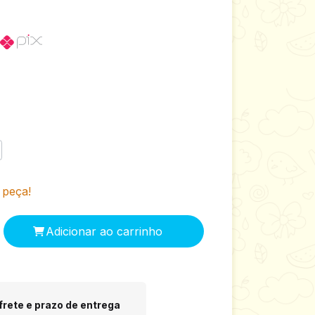
 peça!
 CEP:
Alterar CEP
frete e prazo de entrega