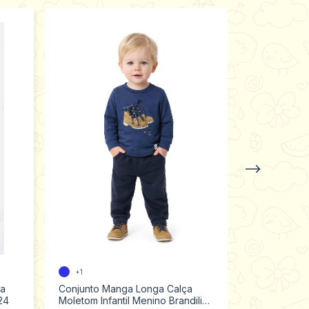
+1
ça
Conjunto Manga Longa Calça
Conjunto inf
24
Moletom Infantil Menino Brandili
algodão men