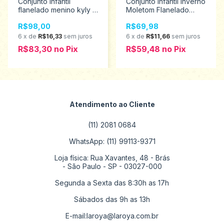
Conjunto infantil
Conjunto Infantil Inverno
flanelado menino kyly 4
Moletom Flanelado
ao 8 1000826
Menino Kamylus 1 ao 3
R$98,00
R$69,98
43623
6
x
de
R$16,33
sem juros
6
x
de
R$11,66
sem juros
R$83,30
no
Pix
R$59,48
no
Pix
Atendimento ao Cliente
(11) 2081 0684
WhatsApp: (11) 99113-9371
Loja física: Rua Xavantes, 48 - Brás
- São Paulo - SP - 03027-000
Segunda a Sexta das 8:30h as 17h
Sábados das 9h as 13h
E-mail:
laroya@laroya.com.br