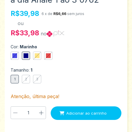
R$39,98
6
x de
R$6,66
sem juros
ou
R$33,98
no
Cor:
Marinho
Tamanho:
1
1
2
3
Atenção, última peça!