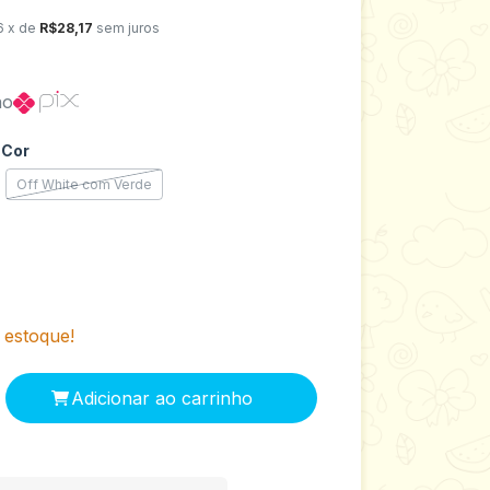
6
x de
R$28,17
sem juros
no
 Cor
Off White com Verde
estoque!