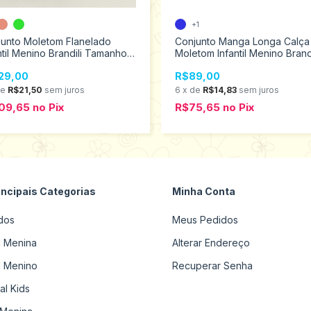
+1
junto Moletom Flanelado
Conjunto Manga Longa Calça
ntil Menino Brandili Tamanhos
Moletom Infantil Menino Brandi
o 10 54899
Mundi 1 ao 3 55005
29,00
R$89,00
de
R$21,50
sem juros
6
x
de
R$14,83
sem juros
09,65
no
Pix
R$75,65
no
Pix
incipais Categorias
Minha Conta
dos
Meus Pedidos
il Menina
Alterar Endereço
il Menino
Recuperar Senha
al Kids