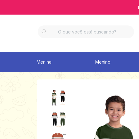
Menina
Menino