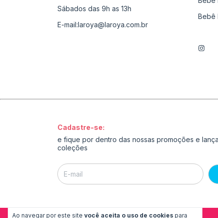
Bebê 
Sábados das 9h as 13h
Bebê 
E-mail:
laroya@laroya.com.br
Cadastre-se:
e fique por dentro das nossas promoções e lan
coleções
Ao navegar por este site
você aceita o uso de cookies
para