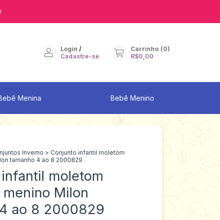
9
Login
/
Carrinho
(
0
)
Cadastre-se
R$0,00
Bebê Menina
Bebê Menino
njuntos Inverno
>
Conjunto infantil moletom
ilon tamanho 4 ao 8 2000829
infantil moletom
o menino Milon
 4 ao 8 2000829