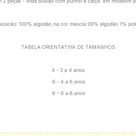
m 2 peças - linda blusão com punho e calça em moletom p
sicão: 100% algodão na cor mescla 99% algodão 1% poli
TABELA ORIENTATIVA DE TAMANHOS
4 - 3 a 4 anos
6 - 4 a 6 anos
8 – 6 a 8 anos