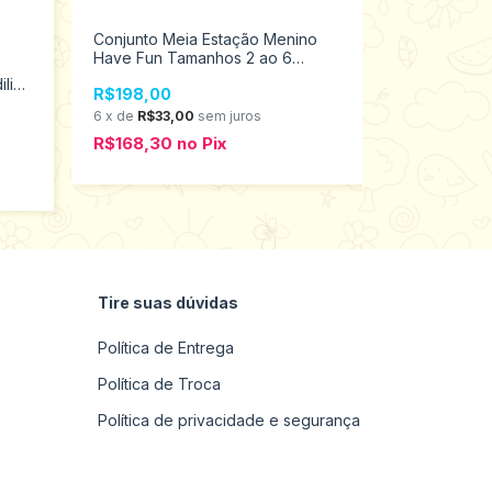
Conjunto Meia Estação Menino
Have Fun Tamanhos 2 ao 6
27026
Conjunto M
li
R$198,00
Moletom Inf
1 ao 3 2702
6
x
de
R$33,00
sem juros
R$89,00
R$168,30
no
Pix
6
x
de
R$14,8
R$75,65
n
Tire suas dúvidas
Política de Entrega
Política de Troca
Política de privacidade e segurança