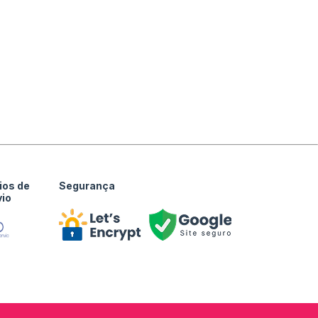
ios de
Segurança
vio