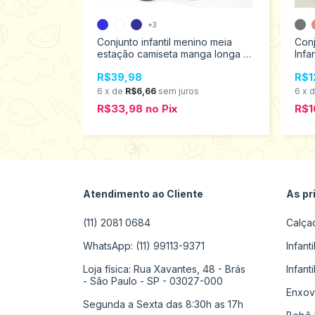
+3
nelado menino
Conjunto infantil menino meia
Con
estação camiseta manga longa e
Infa
calça moletom flanelado Analê
4 a
R$39,98
R$1
tamanho 1 ao 8 766
s
6
x
de
R$6,66
sem juros
6
x
R$33,98
no
Pix
R$1
Atendimento ao Cliente
As pr
(11) 2081 0684
Calça
WhatsApp: (11) 99113-9371
Infant
Loja física: Rua Xavantes, 48 - Brás
Infant
- São Paulo - SP - 03027-000
Enxov
Segunda a Sexta das 8:30h as 17h