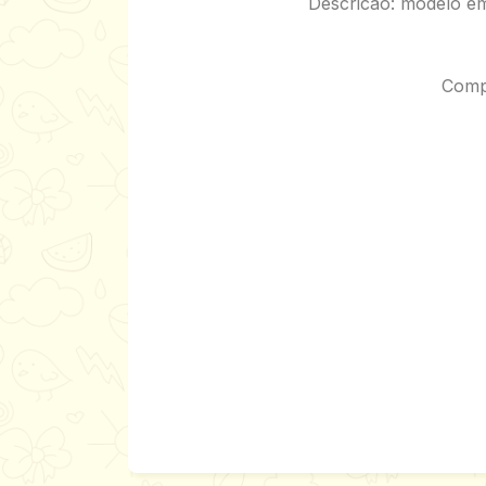
Descricão: modelo e
Compo