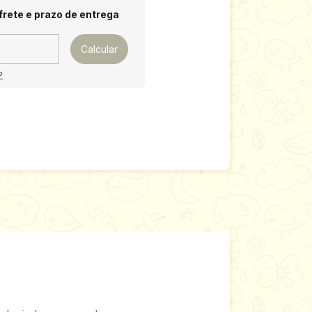
 CEP:
Alterar CEP
frete e prazo de entrega
Calcular
P