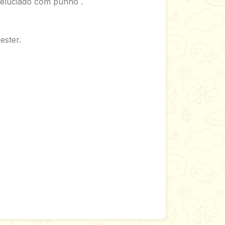
eluciado com punho .
ester.