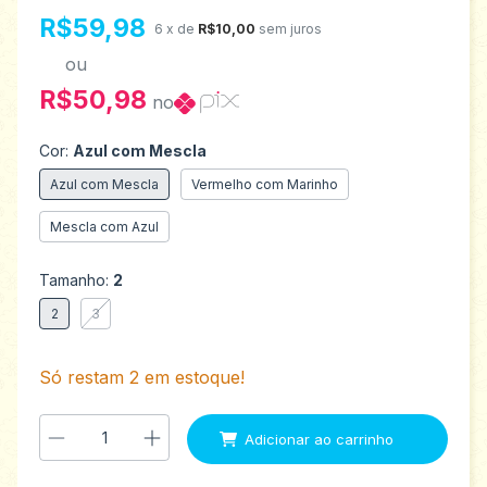
R$59,98
6
x de
R$10,00
sem juros
ou
R$50,98
no
Cor:
Azul com Mescla
Azul com Mescla
Vermelho com Marinho
Mescla com Azul
Tamanho:
2
2
3
Só restam
2
em estoque!