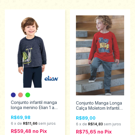
Conjunto infantil manga
Conjunto Manga Longa
longa menino Elian 1 ao
Calça Moletom Infantil
3 221529
Menino Have Fun 1 ao 3
R$69,98
R$89,00
27024
6
x
de
R$11,66
sem juros
6
x
de
R$14,83
sem juros
R$59,48
no
Pix
R$75,65
no
Pix