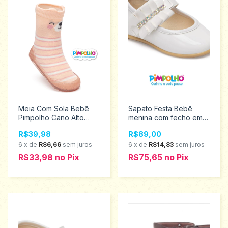
Meia Com Sola Bebê
Sapato Festa Bebê
Pimpolho Cano Alto
menina com fecho em
Ursinha 18 ao 23
velcro Pimpolho
R$39,98
R$89,00
0074300
Tamanhos 16 ao 21
0120437
6
x
de
R$6,66
sem juros
6
x
de
R$14,83
sem juros
R$33,98
no
Pix
R$75,65
no
Pix