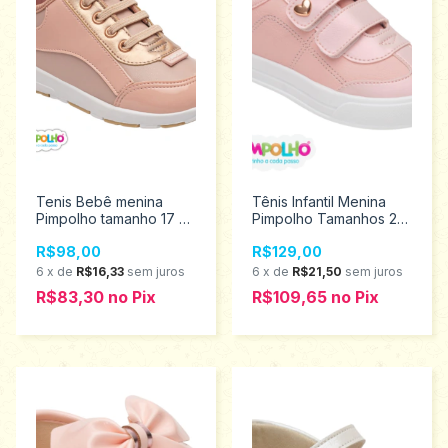
Tenis Bebê menina
Tênis Infantil Menina
Pimpolho tamanho 17 ao
Pimpolho Tamanhos 22
21 0120804
ao 27 0130622
R$98,00
R$129,00
6
x
de
R$16,33
sem juros
6
x
de
R$21,50
sem juros
R$83,30
no
Pix
R$109,65
no
Pix