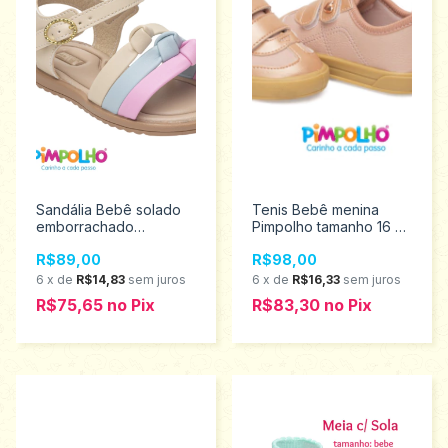
Sandália Bebê solado
Tenis Bebê menina
emborrachado
Pimpolho tamanho 16 ao
Pimpolho tamanho 16 ao
21 0120612
R$89,00
R$98,00
21 0120575
6
x
de
R$14,83
sem juros
6
x
de
R$16,33
sem juros
R$75,65
no
Pix
R$83,30
no
Pix