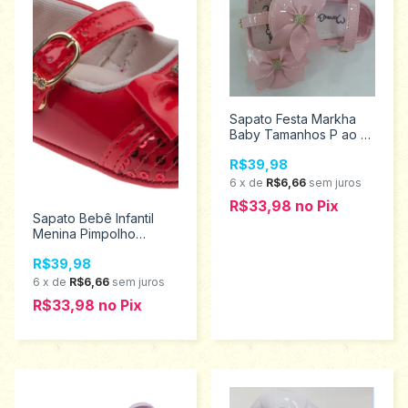
Sapato Festa Markha
Baby Tamanhos P ao g
808647
R$39,98
6
x
de
R$6,66
sem juros
R$33,98
no
Pix
Sapato Bebê Infantil
Menina Pimpolho
Tamanhos 1 ao 4 17703
R$39,98
6
x
de
R$6,66
sem juros
R$33,98
no
Pix