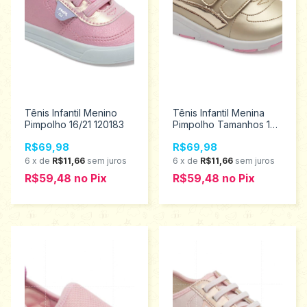
Tênis Infantil Menino
Tênis Infantil Menina
Pimpolho 16/21 120183
Pimpolho Tamanhos 16
ao 21 120133
R$69,98
R$69,98
6
x
de
R$11,66
sem juros
6
x
de
R$11,66
sem juros
R$59,48
no
Pix
R$59,48
no
Pix