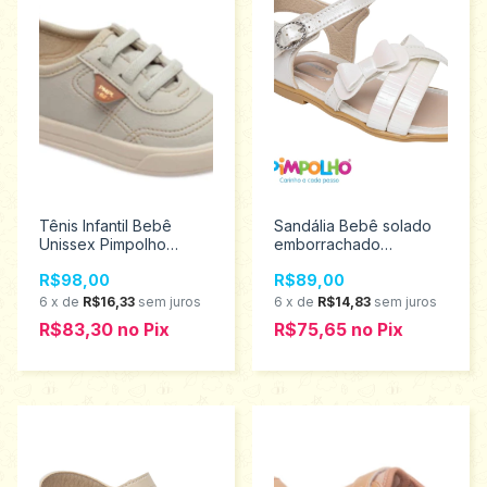
Tênis Infantil Bebê
Sandália Bebê solado
Unissex Pimpolho
emborrachado
Tamanhos 16 a 21
Pimpolho tamanho 16 ao
R$98,00
R$89,00
0120181
21 0120406
6
x
de
R$16,33
sem juros
6
x
de
R$14,83
sem juros
R$83,30
no
Pix
R$75,65
no
Pix