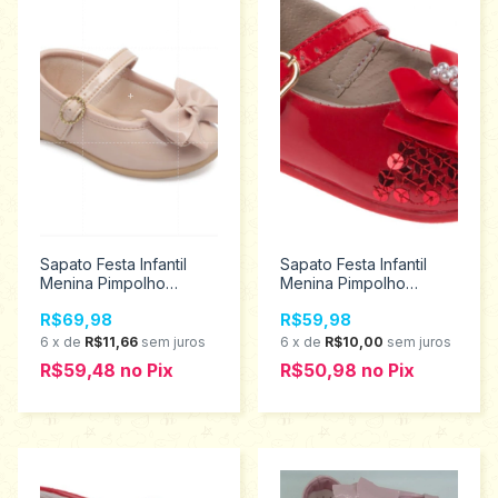
Sapato Festa Infantil
Sapato Festa Infantil
Menina Pimpolho
Menina Pimpolho
Tamanhos 17 ao 21
Tamanhos 16 ao 19
R$69,98
R$59,98
120188
26359
6
x
de
R$11,66
sem juros
6
x
de
R$10,00
sem juros
R$59,48
no
Pix
R$50,98
no
Pix