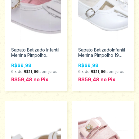
Sapato Batizado Infantil
Sapato BatizadoInfantil
Menina Pimpolho
Menina Pimpolho 19
Tamanho 19 26336
26908
R$69,98
R$69,98
6
x
de
R$11,66
sem juros
6
x
de
R$11,66
sem juros
R$59,48
no
Pix
R$59,48
no
Pix