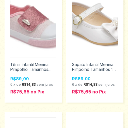
Tênis Infantil Menina
Sapato Infantil Menina
Pimpolho Tamanhos
Pimpolho Tamanhos 16
16/21 64756
ao 21 120454
R$89,00
R$89,00
6
x
de
R$14,83
sem juros
6
x
de
R$14,83
sem juros
R$75,65
no
Pix
R$75,65
no
Pix