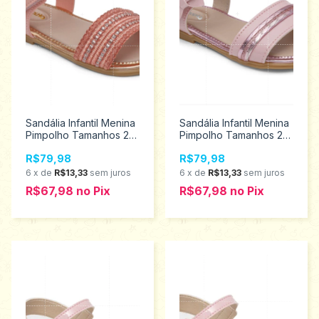
Sandália Infantil Menina
Sandália Infantil Menina
Pimpolho Tamanhos 22
Pimpolho Tamanhos 22
ao 27 34202
ao 27 34210
R$79,98
R$79,98
6
x
de
R$13,33
sem juros
6
x
de
R$13,33
sem juros
R$67,98
no
Pix
R$67,98
no
Pix