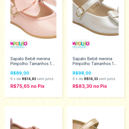
Sapato Bebê menina
Sapato Bebê menina
Pimpolho Tamanhos 16
Pimpolho Tamanhos 17
ao 21 0120637
ao 21 0120768
R$89,00
R$98,00
6
x
de
R$14,83
sem juros
6
x
de
R$16,33
sem juros
R$75,65
no
Pix
R$83,30
no
Pix