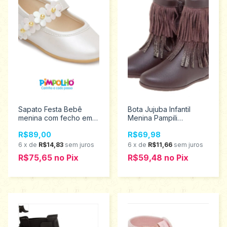
Sapato Festa Bebê
Bota Jujuba Infantil
menina com fecho em
Menina Pampili
velcro Pimpolho
Tamanho 23 - 367.101
R$89,00
R$69,98
Tamanhos 16 ao 21
0120629
6
x
de
R$14,83
sem juros
6
x
de
R$11,66
sem juros
R$75,65
no
Pix
R$59,48
no
Pix