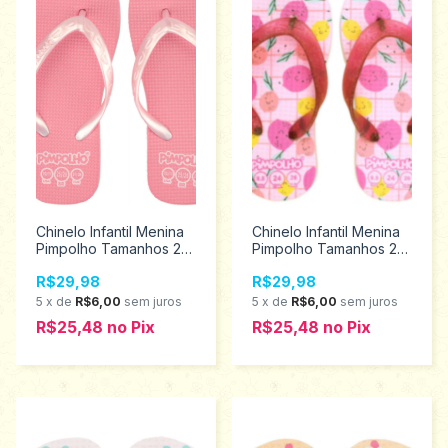
Chinelo Infantil Menina
Chinelo Infantil Menina
Pimpolho Tamanhos 24
Pimpolho Tamanhos 24
ao 32 74178
ao 32 74348
R$29,98
R$29,98
5
x
de
R$6,00
sem juros
5
x
de
R$6,00
sem juros
R$25,48
no
Pix
R$25,48
no
Pix