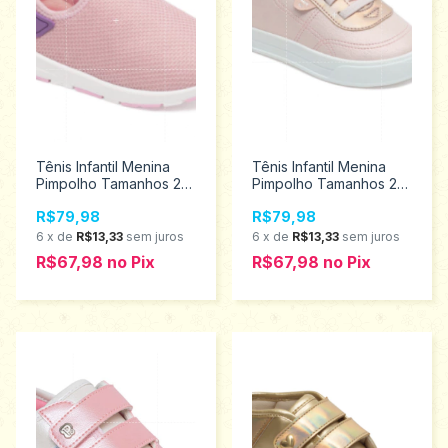
Tênis Infantil Menina
Tênis Infantil Menina
Pimpolho Tamanhos 22
Pimpolho Tamanhos 22
ao 27 130032
ao 27 130184
R$79,98
R$79,98
6
x
de
R$13,33
sem juros
6
x
de
R$13,33
sem juros
R$67,98
no
Pix
R$67,98
no
Pix