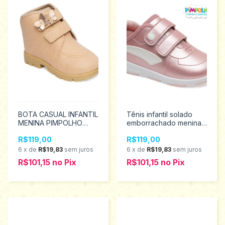
BOTA CASUAL INFANTIL
Tênis infantil solado
MENINA PIMPOLHO
emborrachado menina
TAMANHOS 22 AO 27
Pimpolho tamanho 22
R$119,00
R$119,00
0130069
ao 27 0130448
6
x
de
R$19,83
sem juros
6
x
de
R$19,83
sem juros
R$101,15
no
Pix
R$101,15
no
Pix