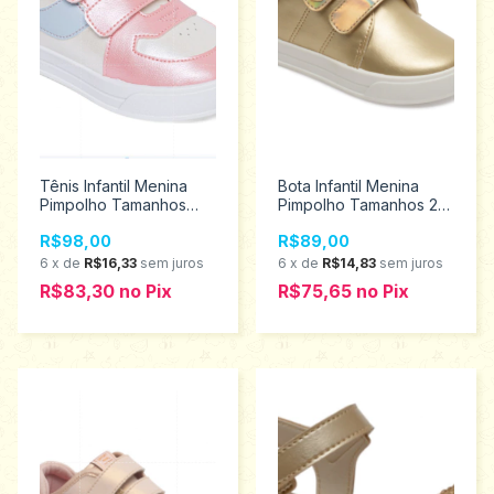
Tênis Infantil Menina
Bota Infantil Menina
Pimpolho Tamanhos
Pimpolho Tamanhos 22
22/27 130390
ao 27 130047
R$98,00
R$89,00
6
x
de
R$16,33
sem juros
6
x
de
R$14,83
sem juros
R$83,30
no
Pix
R$75,65
no
Pix