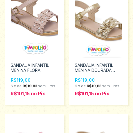
SANDALIA INFANTIL
SANDALIA INFANTIL
MENINA FLORA
MENINA DOURADA
PIMPOLHO Tamanhos
FLORA PIMPOLHO
R$119,00
R$119,00
22 ao 27 0130240
Tamanhos 22 ao 27
0130242
6
x
de
R$19,83
sem juros
6
x
de
R$19,83
sem juros
R$101,15
no
Pix
R$101,15
no
Pix