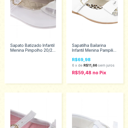
Sapato Batizado Infantil
Sapatilha Bailarina
Menina Pimpolho 20/25
Infantil Menina Pampili
30596
Tamanhos 20 ao 27
R$69,98
188.195
6
x
de
R$11,66
sem juros
R$59,48
no
Pix