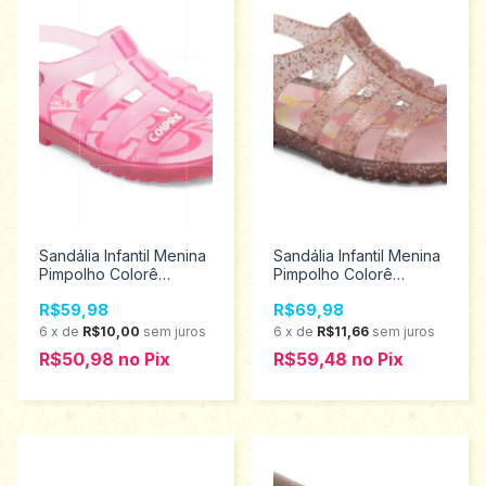
Sandália Infantil Menina
Sandália Infantil Menina
Pimpolho Colorê
Pimpolho Colorê
Tamanhos 20 ao 27
Tamanhos 20 ao 27
R$59,98
R$69,98
34421
34519
6
x
de
R$10,00
sem juros
6
x
de
R$11,66
sem juros
R$50,98
no
Pix
R$59,48
no
Pix