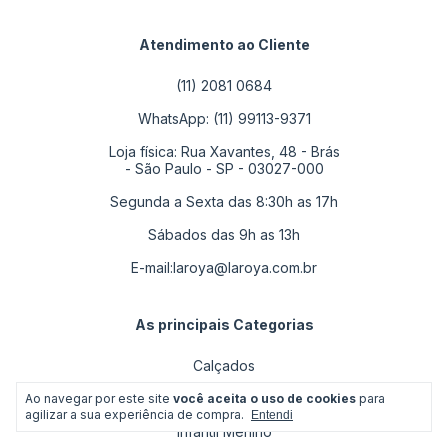
Atendimento ao Cliente
(11) 2081 0684
WhatsApp: (11) 99113-9371
Loja física: Rua Xavantes, 48 - Brás
- São Paulo - SP - 03027-000
Segunda a Sexta das 8:30h as 17h
Sábados das 9h as 13h
E-mail:
laroya@laroya.com.br
As principais Categorias
Calçados
Infantil Menina
Ao navegar por este site
você aceita o uso de cookies
para
agilizar a sua experiência de compra.
Entendi
Infantil Menino