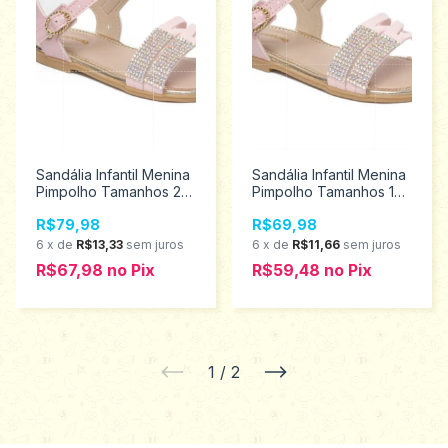
Sandália Infantil Menina
Sandália Infantil Menina
Pimpolho Tamanhos 22
Pimpolho Tamanhos 16
aoa 27 34668
ao 21 28941
R$79,98
R$69,98
6
x
de
R$13,33
sem juros
6
x
de
R$11,66
sem juros
R$67,98
no
Pix
R$59,48
no
Pix
1
/
2