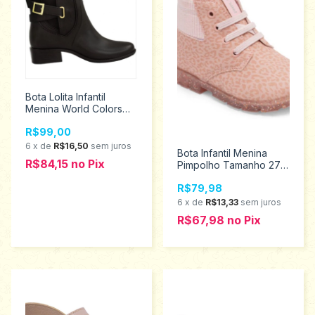
Bota Lolita Infantil
Menina World Colors
Tamanho 35/36 -
R$99,00
036.006.0992
6
x
de
R$16,50
sem juros
Bota Infantil Menina
R$84,15
no
Pix
Pimpolho Tamanho 27 -
34409
R$79,98
6
x
de
R$13,33
sem juros
R$67,98
no
Pix