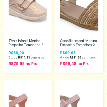
Tênis Infantil Menina
Sandália Infantil Menina
Pimpolho Tamanhos 22
Pimpolho Tamanhos 22
ao 27 130161
ao 27 34203
R$89,00
R$69,98
6
x
de
R$14,83
sem juros
6
x
de
R$11,66
sem juros
R$75,65
no
Pix
R$59,48
no
Pix