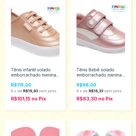
Tênis infantil solado
Tênis Bebê solado
emborrachado menina
emborrachado menina
Pimpolho tamanho 22
Pimpolho tamanho 16 ao
R$119,00
R$98,00
ao 27 0130519
21 0120432
6
x
de
R$19,83
sem juros
6
x
de
R$16,33
sem juros
R$101,15
no
Pix
R$83,30
no
Pix