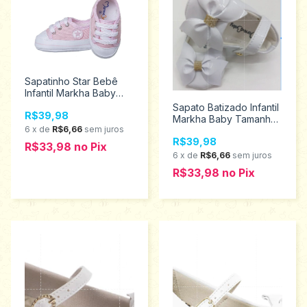
Sapatinho Star Bebê
Infantil Markha Baby
Tamanhos G 501
Sapato Batizado Infantil
R$39,98
Markha Baby Tamanhos
6
x
de
R$6,66
sem juros
P ao g 808647
R$39,98
R$33,98
no
Pix
6
x
de
R$6,66
sem juros
R$33,98
no
Pix