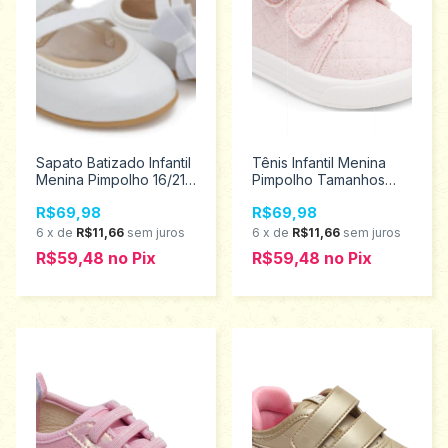
Sapato Batizado Infantil
Tênis Infantil Menina
Menina Pimpolho 16/21
Pimpolho Tamanhos
28455
16/21 28733
R$69,98
R$69,98
6
x
de
R$11,66
sem juros
6
x
de
R$11,66
sem juros
R$59,48
no
Pix
R$59,48
no
Pix