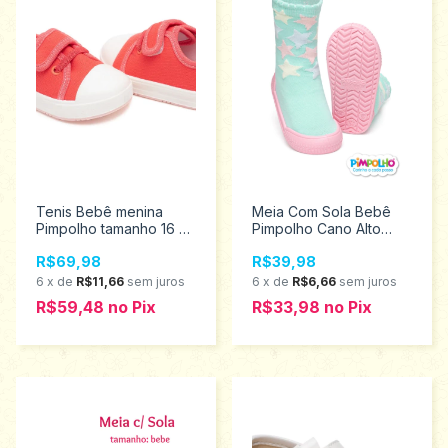
Tenis Bebê menina
Meia Com Sola Bebê
Pimpolho tamanho 16 ao
Pimpolho Cano Alto
21 0028438
Ursinha 18 ao 23
R$69,98
R$39,98
0074290
6
x
de
R$11,66
sem juros
6
x
de
R$6,66
sem juros
R$59,48
no
Pix
R$33,98
no
Pix