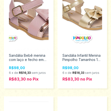
Sandália Bebê menina
Sandália Infantil Menina
com laço e fecho em
Pimpolho Tamanhos 16
fivela Pimpolho 16/21
ao 21 120251
R$98,00
R$98,00
0120252
6
x
de
R$16,33
sem juros
6
x
de
R$16,33
sem juros
R$83,30
no
Pix
R$83,30
no
Pix