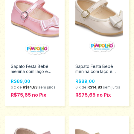
Sapato Festa Bebê
Sapato Festa Bebê
menina com laço e
menina com laço e
fecho em fivela
fecho em fivela
R$89,00
R$89,00
Pimpolho Tamanhos 16
Pimpolho Tamanhos 16
ao 21 0120382
ao 21 0120439
6
x
de
R$14,83
sem juros
6
x
de
R$14,83
sem juros
R$75,65
no
Pix
R$75,65
no
Pix