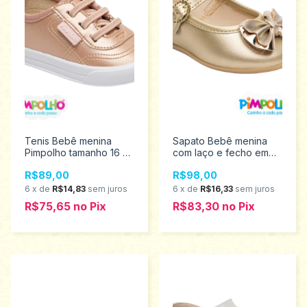
Tenis Bebê menina
Sapato Bebê menina
Pimpolho tamanho 16 ao
com laço e fecho em
21 0120510
fivela Pimpolho
R$89,00
R$98,00
Tamanhos 16 ao 21
0120653
6
x
de
R$14,83
sem juros
6
x
de
R$16,33
sem juros
R$75,65
no
Pix
R$83,30
no
Pix