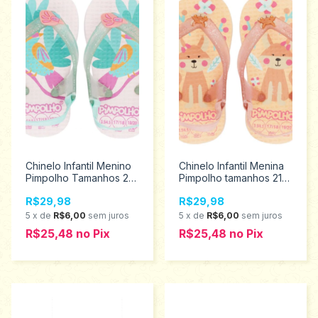
Chinelo Infantil Menino
Chinelo Infantil Menina
Pimpolho Tamanhos 20
Pimpolho tamanhos 21
ao 23 74426
ao 23 74427
R$29,98
R$29,98
5
x
de
R$6,00
sem juros
5
x
de
R$6,00
sem juros
R$25,48
no
Pix
R$25,48
no
Pix