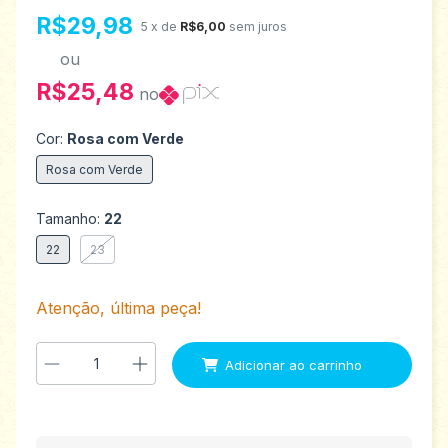
R$29,98
5
x de
R$6,00
sem juros
ou
R$25,48
no
Cor:
Rosa com Verde
Rosa com Verde
Tamanho:
22
22
23
Atenção, última peça!