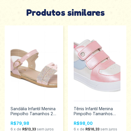
Produtos similares
Sandália Infantil Menina
Tênis Infantil Menina
Pimpolho Tamanhos 22
Pimpolho Tamanhos
aoa 27 34668
22/27 130390
R$79,98
R$98,00
6
x
de
R$13,33
sem juros
6
x
de
R$16,33
sem juros