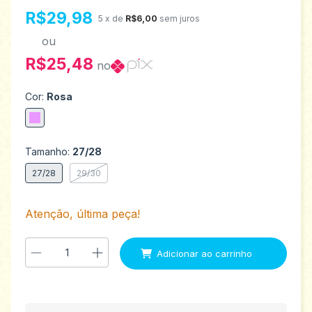
R$29,98
5
x de
R$6,00
sem juros
ou
R$25,48
no
Cor:
Rosa
Tamanho:
27/28
27/28
29/30
Atenção, última peça!