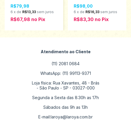
ao 27 130032
22/27 130390
R$79,98
R$98,00
6
x
de
R$13,33
sem juros
6
x
de
R$16,33
sem juros
R$67,98
no
Pix
R$83,30
no
Pix
Atendimento ao Cliente
(11) 2081 0684
WhatsApp: (11) 99113-9371
Loja física: Rua Xavantes, 48 - Brás
- São Paulo - SP - 03027-000
Segunda a Sexta das 8:30h as 17h
Sábados das 9h as 13h
E-mail:
laroya@laroya.com.br