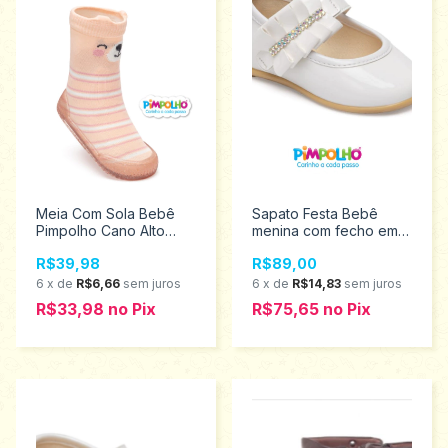
Meia Com Sola Bebê
Sapato Festa Bebê
Pimpolho Cano Alto
menina com fecho em
Ursinha 18 ao 23
velcro Pimpolho
R$39,98
R$89,00
0074300
Tamanhos 16 ao 21
0120437
6
x
de
R$6,66
sem juros
6
x
de
R$14,83
sem juros
R$33,98
no
Pix
R$75,65
no
Pix