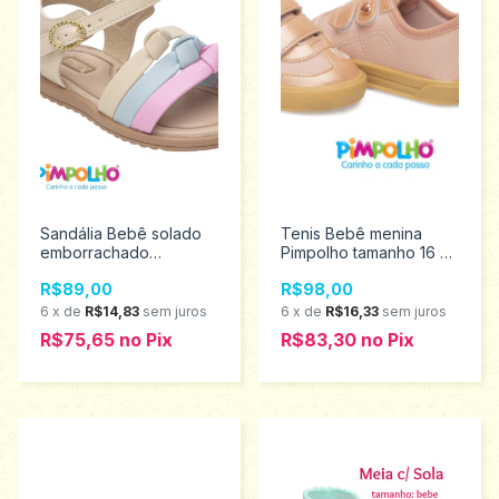
Sandália Bebê solado
Tenis Bebê menina
emborrachado
Pimpolho tamanho 16 ao
Pimpolho tamanho 16 ao
21 0120612
R$89,00
R$98,00
21 0120575
6
x
de
R$14,83
sem juros
6
x
de
R$16,33
sem juros
R$75,65
no
Pix
R$83,30
no
Pix