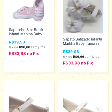
Sapatinho Star Bebê
Infantil Markha Baby
Tamanhos G 501
Sapato Batizado Infantil
R$39,98
Markha Baby Tamanhos
6
x
de
R$6,66
sem juros
P ao g 808647
R$39,98
R$33,98
no
Pix
6
x
de
R$6,66
sem juros
R$33,98
no
Pix