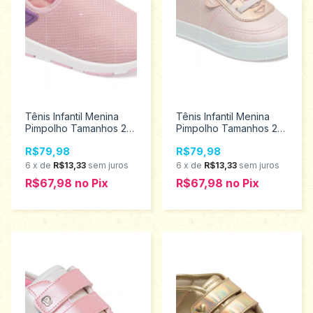
Tênis Infantil Menina
Tênis Infantil Menina
Pimpolho Tamanhos 22
Pimpolho Tamanhos 22
ao 27 130032
ao 27 130184
R$79,98
R$79,98
6
x
de
R$13,33
sem juros
6
x
de
R$13,33
sem juros
R$67,98
no
Pix
R$67,98
no
Pix