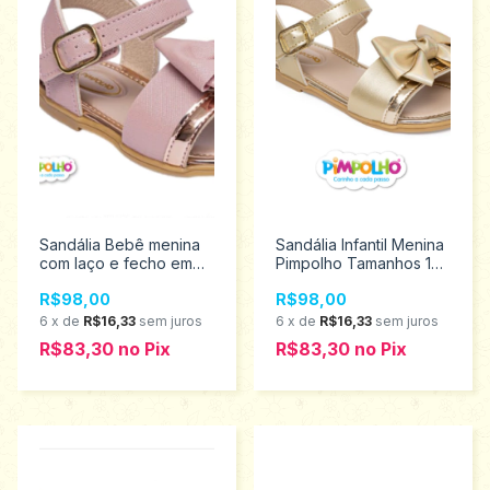
Sandália Bebê menina
Sandália Infantil Menina
com laço e fecho em
Pimpolho Tamanhos 16
fivela Pimpolho 16/21
ao 21 120251
R$98,00
R$98,00
0120252
6
x
de
R$16,33
sem juros
6
x
de
R$16,33
sem juros
R$83,30
no
Pix
R$83,30
no
Pix