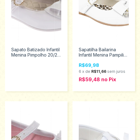
Sapato Batizado Infantil
Sapatilha Bailarina
Menina Pimpolho 20/25
Infantil Menina Pampili
30596
Tamanhos 20 ao 27
R$69,98
188.195
6
x
de
R$11,66
sem juros
R$59,48
no
Pix