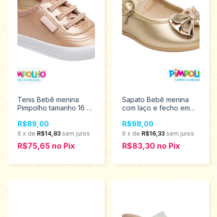
Tenis Bebê menina
Sapato Bebê menina
Pimpolho tamanho 16 ao
com laço e fecho em
21 0120510
fivela Pimpolho
R$89,00
R$98,00
Tamanhos 16 ao 21
0120653
6
x
de
R$14,83
sem juros
6
x
de
R$16,33
sem juros
R$75,65
no
Pix
R$83,30
no
Pix