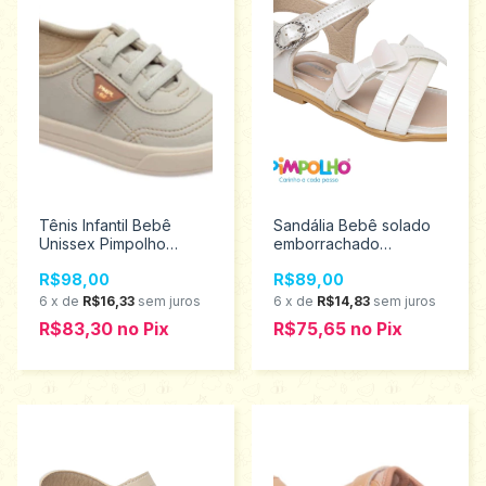
Tênis Infantil Bebê
Sandália Bebê solado
Unissex Pimpolho
emborrachado
Tamanhos 16 a 21
Pimpolho tamanho 16 ao
R$98,00
R$89,00
0120181
21 0120406
6
x
de
R$16,33
sem juros
6
x
de
R$14,83
sem juros
R$83,30
no
Pix
R$75,65
no
Pix