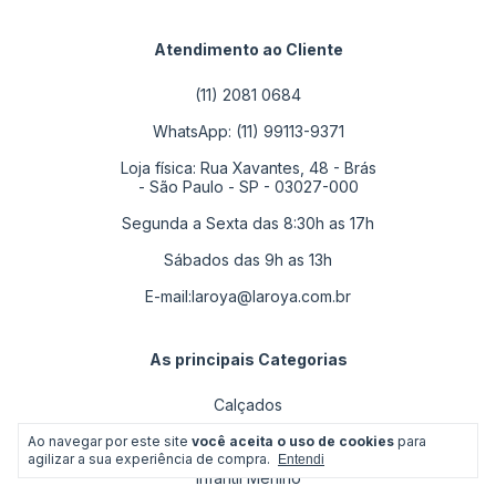
Atendimento ao Cliente
(11) 2081 0684
WhatsApp: (11) 99113-9371
Loja física: Rua Xavantes, 48 - Brás
- São Paulo - SP - 03027-000
Segunda a Sexta das 8:30h as 17h
Sábados das 9h as 13h
E-mail:
laroya@laroya.com.br
As principais Categorias
Calçados
Infantil Menina
Ao navegar por este site
você aceita o uso de cookies
para
agilizar a sua experiência de compra.
Entendi
Infantil Menino