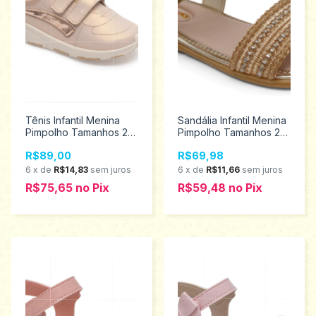
Tênis Infantil Menina
Sandália Infantil Menina
Pimpolho Tamanhos 22
Pimpolho Tamanhos 22
ao 27 130161
ao 27 34203
R$89,00
R$69,98
6
x
de
R$14,83
sem juros
6
x
de
R$11,66
sem juros
R$75,65
no
Pix
R$59,48
no
Pix