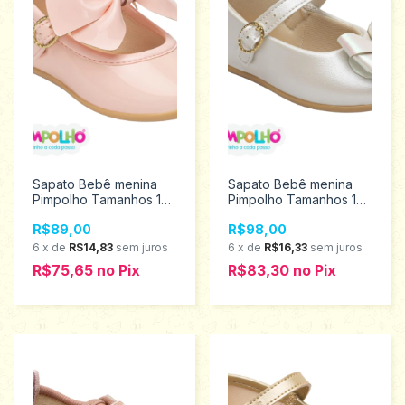
Sapato Bebê menina
Sapato Bebê menina
Pimpolho Tamanhos 16
Pimpolho Tamanhos 17
ao 21 0120637
ao 21 0120768
R$89,00
R$98,00
6
x
de
R$14,83
sem juros
6
x
de
R$16,33
sem juros
R$75,65
no
Pix
R$83,30
no
Pix