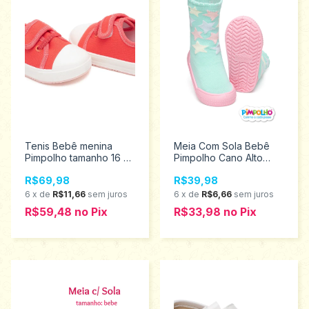
Tenis Bebê menina
Meia Com Sola Bebê
Pimpolho tamanho 16 ao
Pimpolho Cano Alto
21 0028438
Ursinha 18 ao 23
R$69,98
R$39,98
0074290
6
x
de
R$11,66
sem juros
6
x
de
R$6,66
sem juros
R$59,48
no
Pix
R$33,98
no
Pix