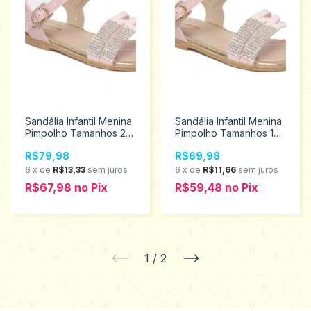
Sandália Infantil Menina
Sandália Infantil Menina
Pimpolho Tamanhos 22
Pimpolho Tamanhos 16
aoa 27 34668
ao 21 28941
R$79,98
R$69,98
6
x
de
R$13,33
sem juros
6
x
de
R$11,66
sem juros
R$67,98
no
Pix
R$59,48
no
Pix
1
/
2