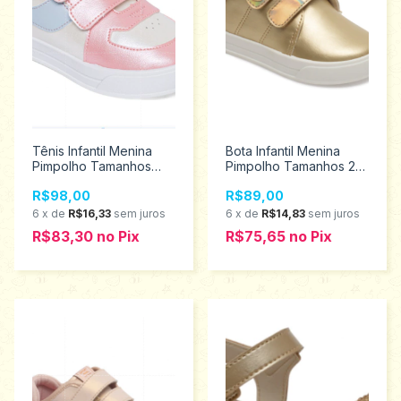
Tênis Infantil Menina
Bota Infantil Menina
Pimpolho Tamanhos
Pimpolho Tamanhos 22
22/27 130390
ao 27 130047
R$98,00
R$89,00
6
x
de
R$16,33
sem juros
6
x
de
R$14,83
sem juros
R$83,30
no
Pix
R$75,65
no
Pix