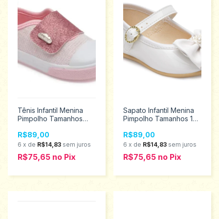
Tênis Infantil Menina
Sapato Infantil Menina
Pimpolho Tamanhos
Pimpolho Tamanhos 16
16/21 64756
ao 21 120454
R$89,00
R$89,00
6
x
de
R$14,83
sem juros
6
x
de
R$14,83
sem juros
R$75,65
no
Pix
R$75,65
no
Pix