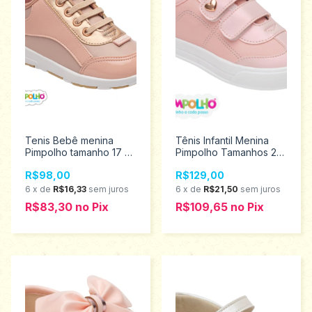
Tenis Bebê menina
Tênis Infantil Menina
Pimpolho tamanho 17 ao
Pimpolho Tamanhos 22
21 0120804
ao 27 0130622
R$98,00
R$129,00
6
x
de
R$16,33
sem juros
6
x
de
R$21,50
sem juros
R$83,30
no
Pix
R$109,65
no
Pix