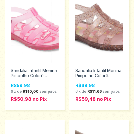
Sandália Infantil Menina
Sandália Infantil Menina
Pimpolho Colorê
Pimpolho Colorê
Tamanhos 20 ao 27
Tamanhos 20 ao 27
R$59,98
R$69,98
34421
34519
6
x
de
R$10,00
sem juros
6
x
de
R$11,66
sem juros
R$50,98
no
Pix
R$59,48
no
Pix