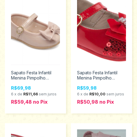
Sapato Festa Infantil
Sapato Festa Infantil
Menina Pimpolho
Menina Pimpolho
Tamanhos 17 ao 21
Tamanhos 16 ao 19
R$69,98
R$59,98
120188
26359
6
x
de
R$11,66
sem juros
6
x
de
R$10,00
sem juros
R$59,48
no
Pix
R$50,98
no
Pix