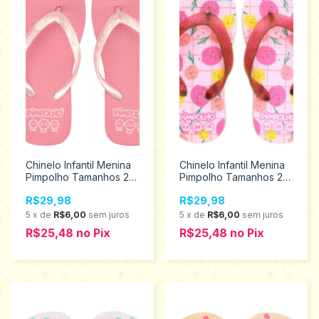
Chinelo Infantil Menina
Chinelo Infantil Menina
Pimpolho Tamanhos 24
Pimpolho Tamanhos 24
ao 32 74178
ao 32 74348
R$29,98
R$29,98
5
x
de
R$6,00
sem juros
5
x
de
R$6,00
sem juros
R$25,48
no
Pix
R$25,48
no
Pix