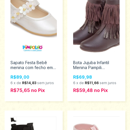
Sapato Festa Bebê
Bota Jujuba Infantil
menina com fecho em
Menina Pampili
velcro Pimpolho
Tamanho 23 - 367.101
R$89,00
R$69,98
Tamanhos 16 ao 21
0120629
6
x
de
R$14,83
sem juros
6
x
de
R$11,66
sem juros
R$75,65
no
Pix
R$59,48
no
Pix