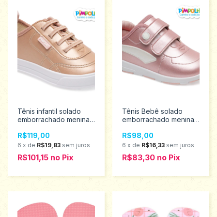
Tênis infantil solado
Tênis Bebê solado
emborrachado menina
emborrachado menina
Pimpolho tamanho 22
Pimpolho tamanho 16 ao
R$119,00
R$98,00
ao 27 0130519
21 0120432
6
x
de
R$19,83
sem juros
6
x
de
R$16,33
sem juros
R$101,15
no
Pix
R$83,30
no
Pix