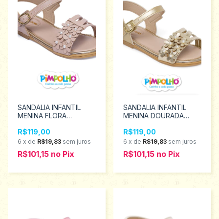
SANDALIA INFANTIL
SANDALIA INFANTIL
MENINA FLORA
MENINA DOURADA
PIMPOLHO Tamanhos
FLORA PIMPOLHO
R$119,00
R$119,00
22 ao 27 0130240
Tamanhos 22 ao 27
0130242
6
x
de
R$19,83
sem juros
6
x
de
R$19,83
sem juros
R$101,15
no
Pix
R$101,15
no
Pix