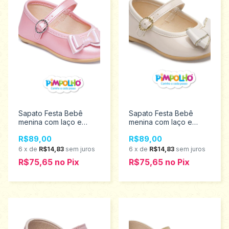
Sapato Festa Bebê
Sapato Festa Bebê
menina com laço e
menina com laço e
fecho em fivela
fecho em fivela
R$89,00
R$89,00
Pimpolho Tamanhos 16
Pimpolho Tamanhos 16
ao 21 0120382
ao 21 0120439
6
x
de
R$14,83
sem juros
6
x
de
R$14,83
sem juros
R$75,65
no
Pix
R$75,65
no
Pix