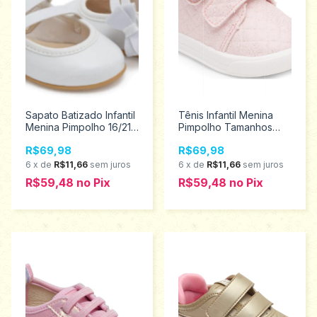
Sapato Batizado Infantil
Tênis Infantil Menina
Menina Pimpolho 16/21
Pimpolho Tamanhos
28455
16/21 28733
R$69,98
R$69,98
6
x
de
R$11,66
sem juros
6
x
de
R$11,66
sem juros
R$59,48
no
Pix
R$59,48
no
Pix