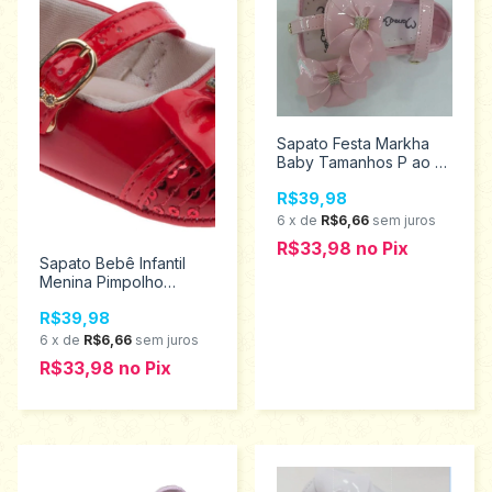
Sapato Festa Markha
Baby Tamanhos P ao g
808647
R$39,98
6
x
de
R$6,66
sem juros
R$33,98
no
Pix
Sapato Bebê Infantil
Menina Pimpolho
Tamanhos 1 ao 4 17703
R$39,98
6
x
de
R$6,66
sem juros
R$33,98
no
Pix