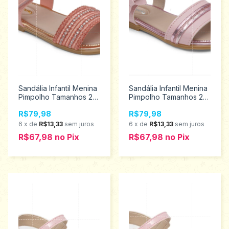
Sandália Infantil Menina
Sandália Infantil Menina
Pimpolho Tamanhos 22
Pimpolho Tamanhos 22
ao 27 34202
ao 27 34210
R$79,98
R$79,98
6
x
de
R$13,33
sem juros
6
x
de
R$13,33
sem juros
R$67,98
no
Pix
R$67,98
no
Pix