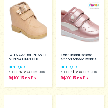
BOTA CASUAL INFANTIL
Tênis infantil solado
MENINA PIMPOLHO
emborrachado menina
TAMANHOS 22 AO 27
Pimpolho tamanho 22
R$119,00
R$119,00
0130069
ao 27 0130448
6
x
de
R$19,83
sem juros
6
x
de
R$19,83
sem juros
R$101,15
no
Pix
R$101,15
no
Pix