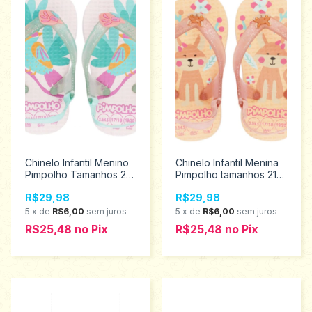
Chinelo Infantil Menino
Chinelo Infantil Menina
Pimpolho Tamanhos 20
Pimpolho tamanhos 21
ao 23 74426
ao 23 74427
R$29,98
R$29,98
5
x
de
R$6,00
sem juros
5
x
de
R$6,00
sem juros
R$25,48
no
Pix
R$25,48
no
Pix