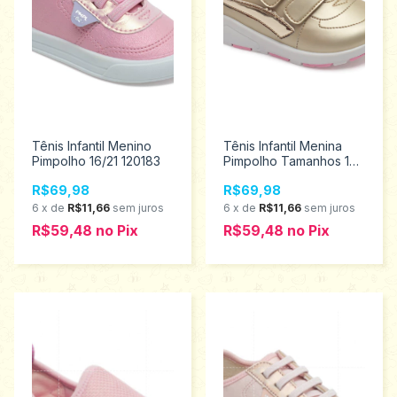
Tênis Infantil Menino
Tênis Infantil Menina
Pimpolho 16/21 120183
Pimpolho Tamanhos 16
ao 21 120133
R$69,98
R$69,98
6
x
de
R$11,66
sem juros
6
x
de
R$11,66
sem juros
R$59,48
no
Pix
R$59,48
no
Pix