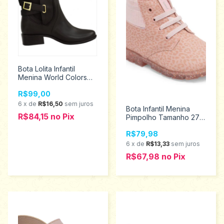
Bota Lolita Infantil
Menina World Colors
Tamanho 35/36 -
R$99,00
036.006.0992
6
x
de
R$16,50
sem juros
Bota Infantil Menina
R$84,15
no
Pix
Pimpolho Tamanho 27 -
34409
R$79,98
6
x
de
R$13,33
sem juros
R$67,98
no
Pix