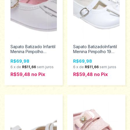
Sapato Batizado Infantil
Sapato BatizadoInfantil
Menina Pimpolho
Menina Pimpolho 19
Tamanho 19 26336
26908
R$69,98
R$69,98
6
x
de
R$11,66
sem juros
6
x
de
R$11,66
sem juros
R$59,48
no
Pix
R$59,48
no
Pix