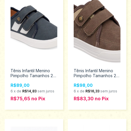
Tênis Infantil Menino
Tênis Infantil Menino
Pimpolho Tamanhos 22
Pimpolho Tamanhos 22
ao 27 34336
ao 27 130400
R$89,00
R$98,00
6
x
de
R$14,83
sem juros
6
x
de
R$16,33
sem juros
R$75,65
no
Pix
R$83,30
no
Pix