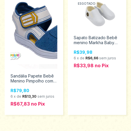
ESGOTADO
Sapato Batizado Bebê
menino Markha Baby
Tamanho M 521
R$39,98
6
x
de
R$6,66
sem juros
R$33,98
no
Pix
Sandália Papete Bebê
Menino Pimpolho com
velcro Promoção 16/21
R$79,80
0120230
6
x
de
R$13,30
sem juros
R$67,83
no
Pix