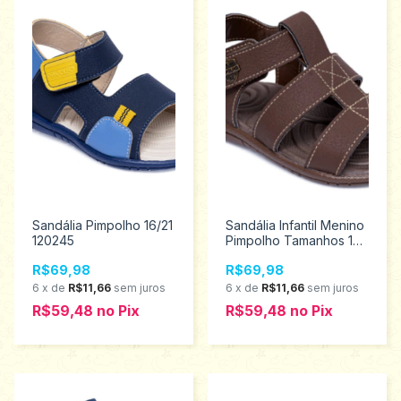
Sandália Pimpolho 16/21
Sandália Infantil Menino
120245
Pimpolho Tamanhos 16
ao 21 120208
R$69,98
R$69,98
6
x
de
R$11,66
sem juros
6
x
de
R$11,66
sem juros
R$59,48
no
Pix
R$59,48
no
Pix