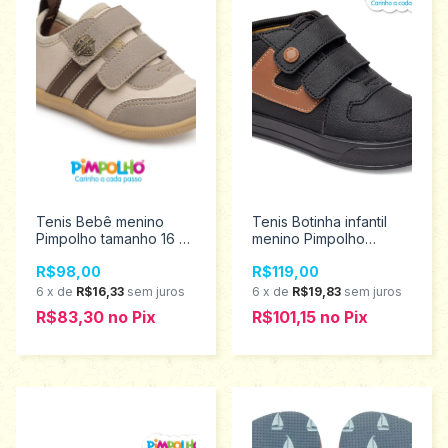
Tenis Bebê menino
Tenis Botinha infantil
Pimpolho tamanho 16 ao
menino Pimpolho
21 0120457
tamanho 22 ao 27
R$98,00
R$119,00
0130499
6
x
de
R$16,33
sem juros
6
x
de
R$19,83
sem juros
R$83,30
no
Pix
R$101,15
no
Pix