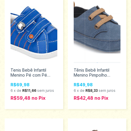
Tenis Bebê Infantil
Tênis Bebê Infantil
Menino Pé com Pé
Menino Pimpolho
Tamanhos 16 ao 20
Tamanhos 1 ao 4 16555
R$69,98
R$49,98
13601-497
6
x
de
R$11,66
sem juros
6
x
de
R$8,33
sem juros
R$59,48
no
Pix
R$42,48
no
Pix