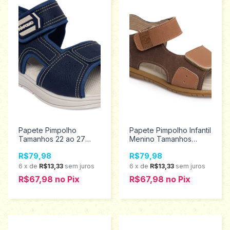
Papete Pimpolho
Papete Pimpolho Infantil
Tamanhos 22 ao 27
Menino Tamanhos
130395
22/27 130152
R$79,98
R$79,98
6
x
de
R$13,33
sem juros
6
x
de
R$13,33
sem juros
R$67,98
no
Pix
R$67,98
no
Pix