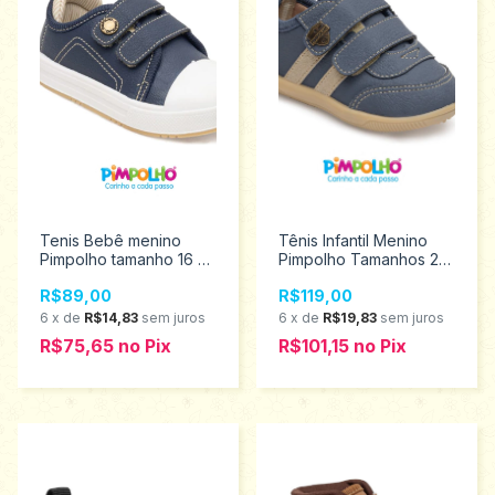
Tenis Bebê menino
Tênis Infantil Menino
Pimpolho tamanho 16 ao
Pimpolho Tamanhos 22
21 0120610
ao 27 0130474
R$89,00
R$119,00
6
x
de
R$14,83
sem juros
6
x
de
R$19,83
sem juros
R$75,65
no
Pix
R$101,15
no
Pix