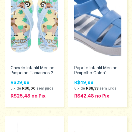
Chinelo Infantil Menino
Papete Infantil Menino
Pimpolho Tamanhos 20
Pimpolho Colorê
ao 21 74432
Tamanhos 16 ao 19
R$29,98
R$49,98
27163
5
x
de
R$6,00
sem juros
6
x
de
R$8,33
sem juros
R$25,48
no
Pix
R$42,48
no
Pix