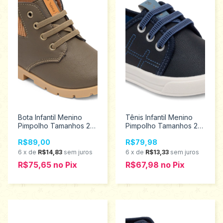
Bota Infantil Menino
Tênis Infantil Menino
Pimpolho Tamanhos 22
Pimpolho Tamanhos 22
ao 27 34281
ao 27 34334
R$89,00
R$79,98
6
x
de
R$14,83
sem juros
6
x
de
R$13,33
sem juros
R$75,65
no
Pix
R$67,98
no
Pix