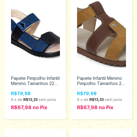
Papete Pimpolho Infantil
Papete Infantil Menino
Menino Tamanhos 22
Pimpolho Tamanhos 22
ao 27 130207
ao 27 34220
R$79,98
R$79,98
6
x
de
R$13,33
sem juros
6
x
de
R$13,33
sem juros
R$67,98
no
Pix
R$67,98
no
Pix