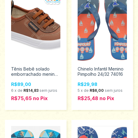
Tênis Bebê solado
Chinelo Infantil Menino
emborrachado menino
Pimpolho 24/32 74016
Pimpolho tamanho 17 ao
R$89,00
R$29,98
21 0120488
6
x
de
R$14,83
sem juros
5
x
de
R$6,00
sem juros
R$75,65
no
Pix
R$25,48
no
Pix