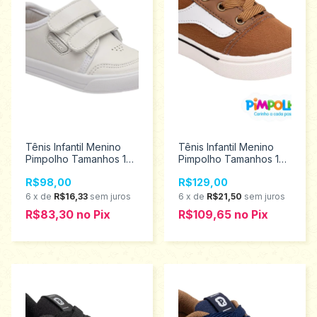
Tênis Infantil Menino
Tênis Infantil Menino
Pimpolho Tamanhos 17
Pimpolho Tamanhos 17
ao 21 0120744
ao 26 0130705
R$98,00
R$129,00
6
x
de
R$16,33
sem juros
6
x
de
R$21,50
sem juros
R$83,30
no
Pix
R$109,65
no
Pix