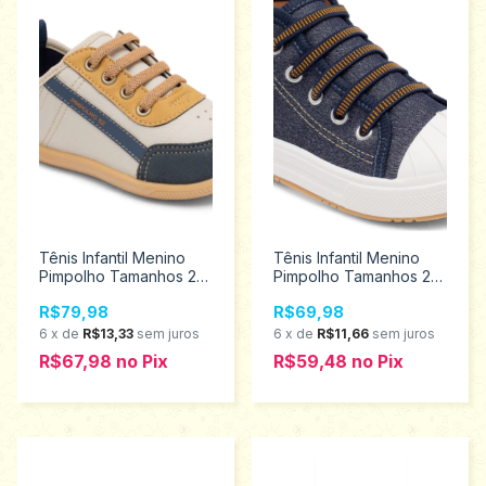
Tênis Infantil Menino
Tênis Infantil Menino
Pimpolho Tamanhos 22
Pimpolho Tamanhos 22
ao 27 34344
ao 27 34304
R$79,98
R$69,98
6
x
de
R$13,33
sem juros
6
x
de
R$11,66
sem juros
R$67,98
no
Pix
R$59,48
no
Pix