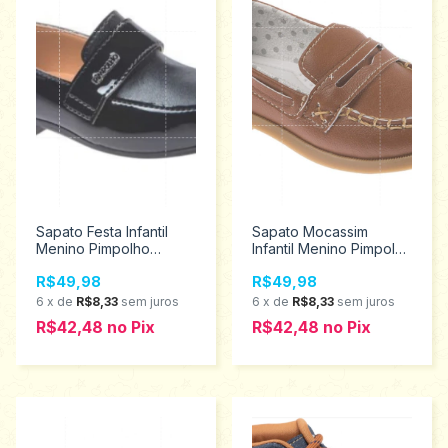
Sapato Festa Infantil
Sapato Mocassim
Menino Pimpolho
Infantil Menino Pimpolho
Tamanhos 20 ao 25
Tamanhos 20 ao 25
R$49,98
R$49,98
30487
30590
6
x
de
R$8,33
sem juros
6
x
de
R$8,33
sem juros
R$42,48
no
Pix
R$42,48
no
Pix