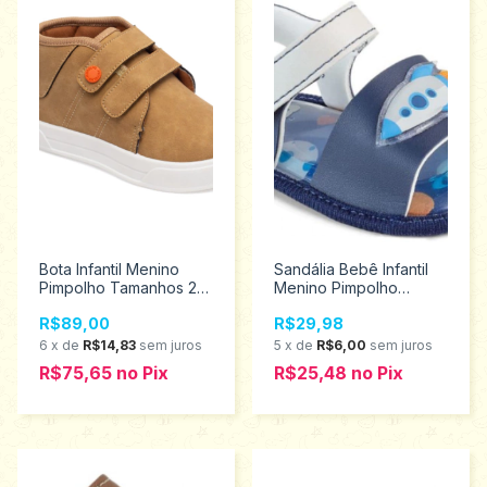
Bota Infantil Menino
Sandália Bebê Infantil
Pimpolho Tamanhos 22
Menino Pimpolho
ao 27 130134
Tamanhos 1 ao 4 16049
R$89,00
R$29,98
6
x
de
R$14,83
sem juros
5
x
de
R$6,00
sem juros
R$75,65
no
Pix
R$25,48
no
Pix