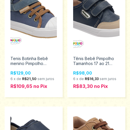
Tenis Botinha Bebê
Tênis Bebê Pimpolho
menino Pimpolho
Tamanhos 17 ao 21
tamanho 17 ao 21
0120749
R$129,00
R$98,00
0120784
6
x
de
R$21,50
sem juros
6
x
de
R$16,33
sem juros
R$109,65
no
Pix
R$83,30
no
Pix