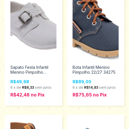
Sapato Festa Infantil
Bota Infantil Menino
Menino Pimpolho
Pimpolho 22/27 34275
Tamanhos 20 ao 25
R$49,98
R$89,00
30797
6
x
de
R$8,33
sem juros
6
x
de
R$14,83
sem juros
R$42,48
no
Pix
R$75,65
no
Pix