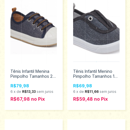
Tênis Infantil Menina
Tênis Infantil Menino
Pimpolho Tamanhos 22
Pimpolho Tamanhos 16
ao 27 34791
ao 21 28445
R$79,98
R$69,98
6
x
de
R$13,33
sem juros
6
x
de
R$11,66
sem juros
R$67,98
no
Pix
R$59,48
no
Pix