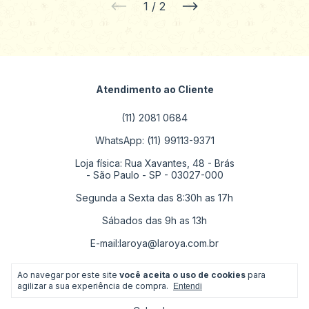
1
/
2
Atendimento ao Cliente
(11) 2081 0684
WhatsApp: (11) 99113-9371
Loja física: Rua Xavantes, 48 - Brás
- São Paulo - SP - 03027-000
Segunda a Sexta das 8:30h as 17h
Sábados das 9h as 13h
E-mail:
laroya@laroya.com.br
Ao navegar por este site
você aceita o uso de cookies
para
As principais Categorias
agilizar a sua experiência de compra.
Entendi