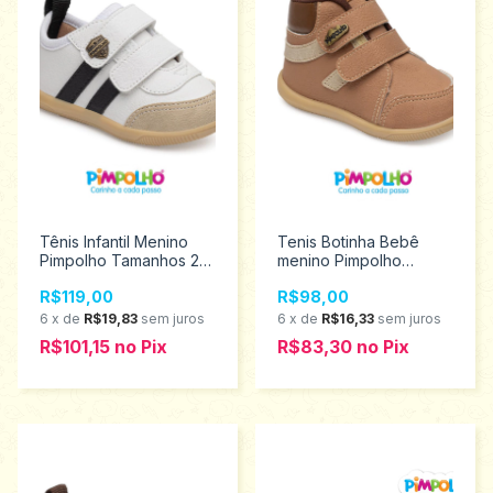
Tênis Infantil Menino
Tenis Botinha Bebê
Pimpolho Tamanhos 22
menino Pimpolho
ao 27 0130472
tamanho 16 ao 21
R$119,00
R$98,00
0120472
6
x
de
R$19,83
sem juros
6
x
de
R$16,33
sem juros
R$101,15
no
Pix
R$83,30
no
Pix