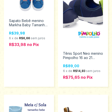
Sapato Bebê menino
Markha Baby Tamanho
P 4438
R$39,98
6
x
de
R$6,66
sem juros
R$33,98
no
Pix
Tênis Sport Neo menino
Pimpolho 16 ao 21
0120519
R$89,00
6
x
de
R$14,83
sem juros
R$75,65
no
Pix