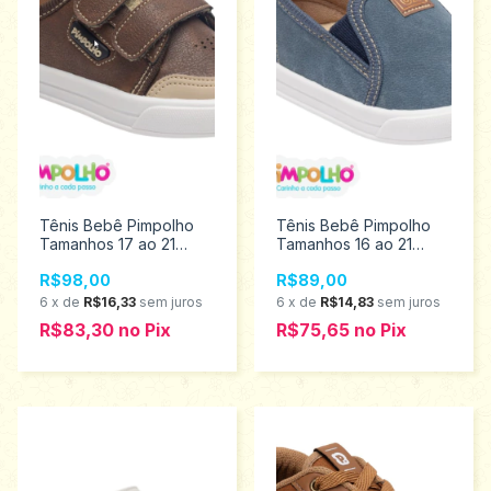
Tênis Bebê Pimpolho
Tênis Bebê Pimpolho
Tamanhos 17 ao 21
Tamanhos 16 ao 21
0120748
0120658
R$98,00
R$89,00
6
x
de
R$16,33
sem juros
6
x
de
R$14,83
sem juros
R$83,30
no
Pix
R$75,65
no
Pix