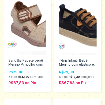
Sandália Papete bebê
Tênis Infantil Bebê
Menino Pimpolho com
Menino com elástico e
velcro 16/21 0120232
solado Emborrachado
R$79,80
R$79,80
Pimpolho Tamanhos 16
ao 21 0120176
6
x
de
R$13,30
sem juros
6
x
de
R$13,30
sem juros
Promoção
R$67,83
no
Pix
R$67,83
no
Pix