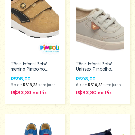
Tênis Infantil Bebê
Tênis Infantil Bebê
menino Pimpolho
Unissex Pimpolho
Tamanhos 16 a 21
Tamanhos 16 a 21
R$98,00
R$98,00
0120643
0120181
6
x
de
R$16,33
sem juros
6
x
de
R$16,33
sem juros
R$83,30
no
Pix
R$83,30
no
Pix