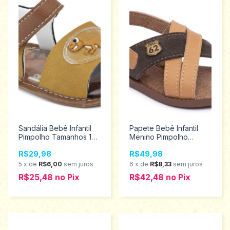
Sandália Bebê Infantil
Papete Bebê Infantil
Pimpolho Tamanhos 1
Menino Pimpolho
ao 4 16051
Tamanhos 16 ao 21
R$29,98
R$49,98
28146
5
x
de
R$6,00
sem juros
6
x
de
R$8,33
sem juros
R$25,48
no
Pix
R$42,48
no
Pix