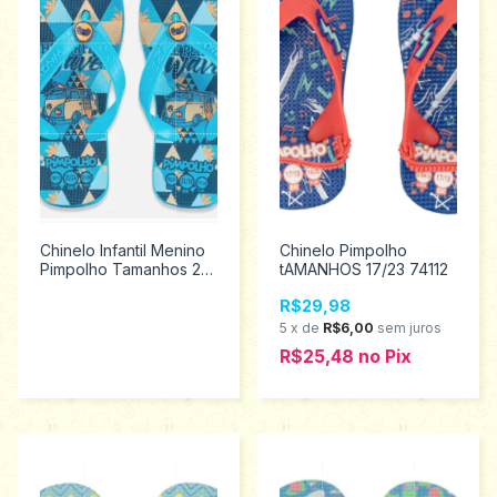
Chinelo Infantil Menino
Chinelo Pimpolho
Pimpolho Tamanhos 24
tAMANHOS 17/23 74112
ao 32 73964
R$29,98
5
x
de
R$6,00
sem juros
R$25,48
no
Pix