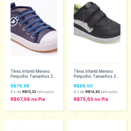
Tênis Infantil Menino
Tênis Infantil Menino
Pimpolho Tamanhos 22
Pimpolho Tamanhos 22
ao 27 130074
ao 27 34800
R$79,98
R$89,00
6
x
de
R$13,33
sem juros
6
x
de
R$14,83
sem juros
R$67,98
no
Pix
R$75,65
no
Pix