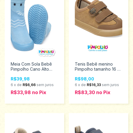
Meia Com Sola Bebê
Tenis Bebê menino
Pimpolho Cano Alto
Pimpolho tamanho 16 ao
elefantinho 18 ao 23
21 0120567
R$39,98
R$98,00
0074310
6
x
de
R$6,66
sem juros
6
x
de
R$16,33
sem juros
R$33,98
no
Pix
R$83,30
no
Pix