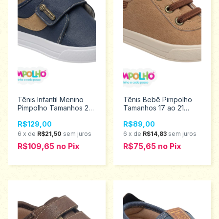
Tênis Infantil Menino
Tênis Bebê Pimpolho
Pimpolho Tamanhos 22
Tamanhos 17 ao 21
ao 27 0130440
0120730
R$129,00
R$89,00
6
x
de
R$21,50
sem juros
6
x
de
R$14,83
sem juros
R$109,65
no
Pix
R$75,65
no
Pix