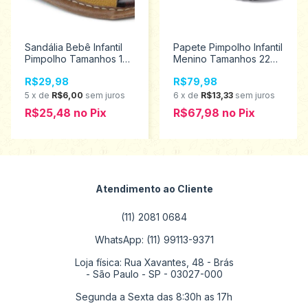
Sandália Bebê Infantil
Papete Pimpolho Infantil
Pimpolho Tamanhos 1
Menino Tamanhos 22
ao 4 16051
ao 27 130207
R$29,98
R$79,98
5
x
de
R$6,00
sem juros
6
x
de
R$13,33
sem juros
R$25,48
no
Pix
R$67,98
no
Pix
Atendimento ao Cliente
(11) 2081 0684
WhatsApp: (11) 99113-9371
Loja física: Rua Xavantes, 48 - Brás
- São Paulo - SP - 03027-000
Segunda a Sexta das 8:30h as 17h