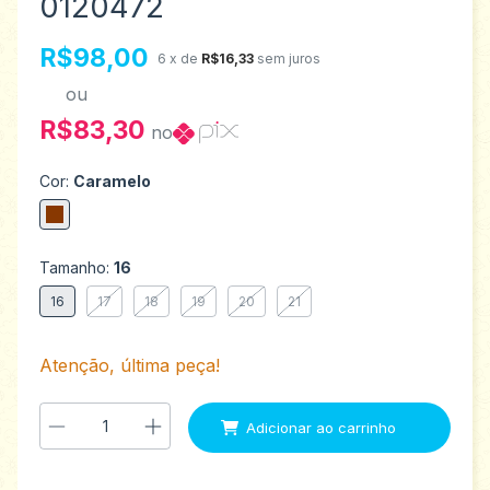
0120472
R$98,00
6
x de
R$16,33
sem juros
ou
R$83,30
no
Cor:
Caramelo
Tamanho:
16
16
17
18
19
20
21
Atenção, última peça!