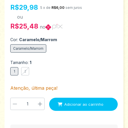
R$29,98
5
x de
R$6,00
sem juros
ou
R$25,48
no
Cor:
Caramelo/Marrom
Caramelo/Marrom
Tamanho:
1
1
2
Atenção, última peça!