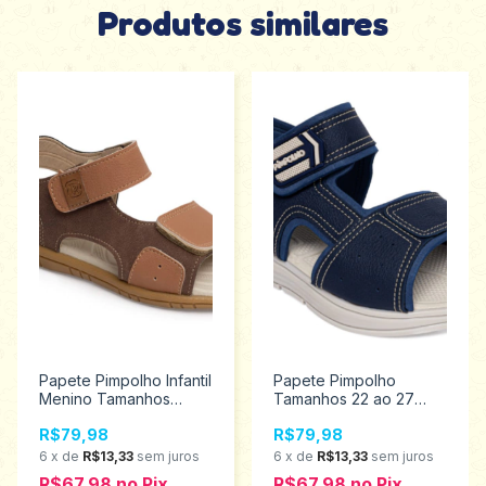
Produtos similares
Papete Pimpolho Infantil
Papete Pimpolho
Menino Tamanhos
Tamanhos 22 ao 27
22/27 130152
130395
R$79,98
R$79,98
6
x
de
R$13,33
sem juros
6
x
de
R$13,33
sem juros
R$67,98
no
Pix
R$67,98
no
Pix