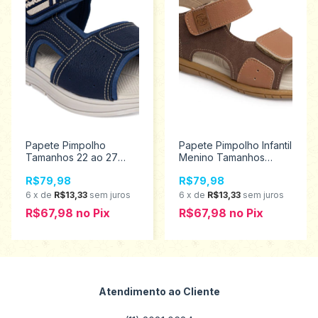
Papete Pimpolho
Papete Pimpolho Infantil
Tamanhos 22 ao 27
Menino Tamanhos
130395
22/27 130152
R$79,98
R$79,98
6
x
de
R$13,33
sem juros
6
x
de
R$13,33
sem juros
R$67,98
no
Pix
R$67,98
no
Pix
Atendimento ao Cliente