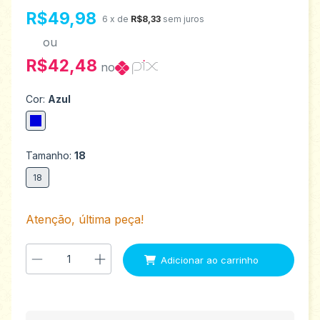
R$49,98
6
x de
R$8,33
sem juros
ou
R$42,48
no
Cor:
Azul
Tamanho:
18
18
Atenção, última peça!