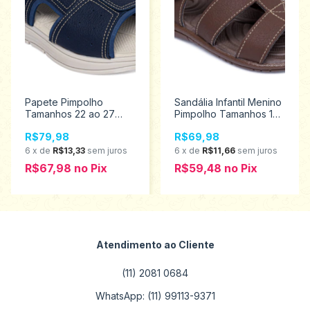
Papete Pimpolho
Sandália Infantil Menino
Tamanhos 22 ao 27
Pimpolho Tamanhos 16
130395
ao 21 120208
R$79,98
R$69,98
6
x
de
R$13,33
sem juros
6
x
de
R$11,66
sem juros
R$67,98
no
Pix
R$59,48
no
Pix
Atendimento ao Cliente
(11) 2081 0684
WhatsApp: (11) 99113-9371