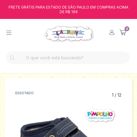
FRETE GRÁTIS PARA ESTADO DE SÃO PAULO EM COMPRAS ACIMA
DE R$ 199
0
ESGOTADO
1
/
12