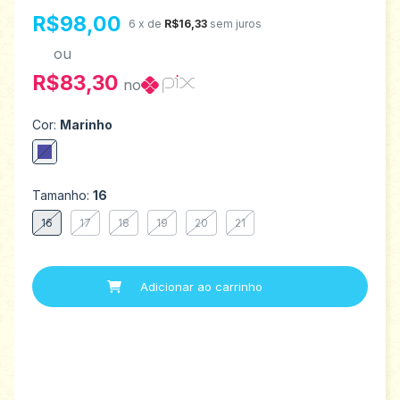
R$98,00
6
x de
R$16,33
sem juros
ou
R$83,30
no
Cor:
Marinho
Tamanho:
16
16
17
18
19
20
21