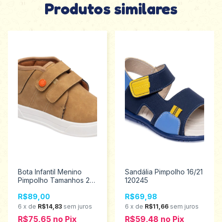
Produtos similares
Bota Infantil Menino
Sandália Pimpolho 16/21
Pimpolho Tamanhos 22
120245
ao 27 130134
R$89,00
R$69,98
6
x
de
R$14,83
sem juros
6
x
de
R$11,66
sem juros
R$75,65
no
Pix
R$59,48
no
Pix