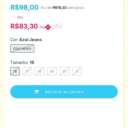
R$98,00
6
x de
R$16,33
sem juros
ou
R$83,30
no
Cor:
Azul Jeans
Azul Jeans
Tamanho:
16
16
17
18
19
20
21