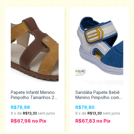
Papete Infantil Menino
Sandália Papete Bebê
Pimpolho Tamanhos 22
Menino Pimpolho com
ao 27 34220
velcro Promoção 16/21
R$79,98
R$79,80
0120230
6
x
de
R$13,33
sem juros
6
x
de
R$13,30
sem juros
R$67,98
no
Pix
R$67,83
no
Pix