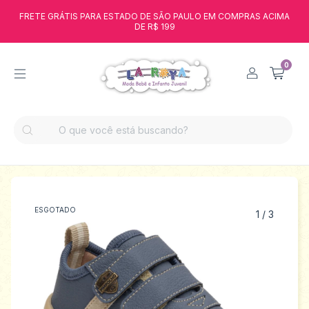
FRETE GRÁTIS PARA ESTADO DE SÃO PAULO EM COMPRAS ACIMA
DE R$ 199
0
ESGOTADO
1
/
3