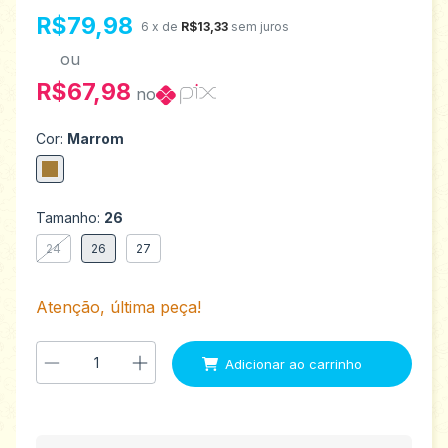
R$79,98
6
x de
R$13,33
sem juros
ou
R$67,98
no
Cor:
Marrom
Tamanho:
26
24
26
27
Atenção, última peça!