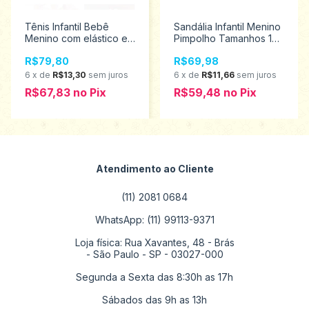
Tênis Infantil Bebê
Sandália Infantil Menino
Menino com elástico e
Pimpolho Tamanhos 16
solado Emborrachado
ao 21 120208
R$79,80
R$69,98
Pimpolho Tamanhos 16
ao 21 0120176
6
x
de
R$13,30
sem juros
6
x
de
R$11,66
sem juros
Promoção
R$67,83
no
Pix
R$59,48
no
Pix
Atendimento ao Cliente
(11) 2081 0684
WhatsApp: (11) 99113-9371
Loja física: Rua Xavantes, 48 - Brás
- São Paulo - SP - 03027-000
Segunda a Sexta das 8:30h as 17h
Sábados das 9h as 13h