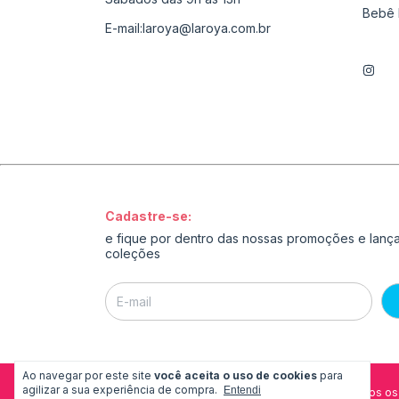
Bebê 
E-mail:
laroya@laroya.com.br
Cadastre-se:
e fique por dentro das nossas promoções e lan
coleções
Ao navegar por este site
você aceita o uso de cookies
para
agilizar a sua experiência de compra.
Entendi
Copyright La Roya - 54173976000195 - 2026. Todos os 