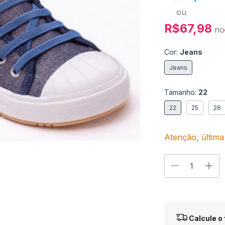
ou
R$67,98
no
Cor:
Jeans
Jeans
Tamanho:
22
22
25
26
Atenção, última
Entregas para o
Calcule o 