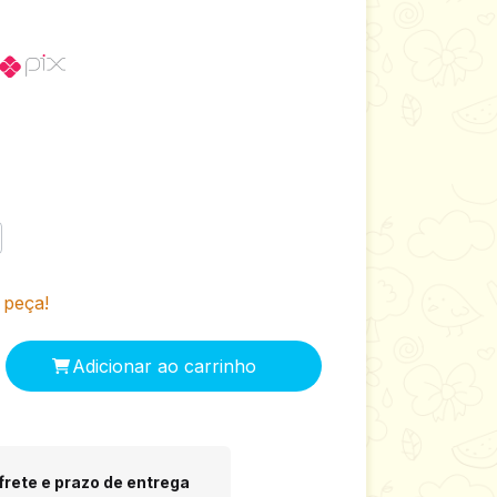
 peça!
 CEP:
Alterar CEP
frete e prazo de entrega