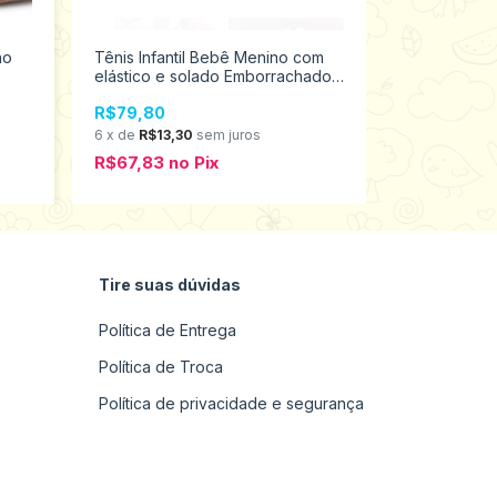
ho
Tênis Infantil Bebê Menino com
Sandália Beb
elástico e solado Emborrachado
Pimpolho Ta
Pimpolho Tamanhos 16 ao 21
R$79,80
R$29,98
0120176 Promoção
6
x
de
R$13,30
sem juros
5
x
de
R$6,0
R$67,83
no
Pix
R$25,48
n
Tire suas dúvidas
Política de Entrega
Política de Troca
Política de privacidade e segurança