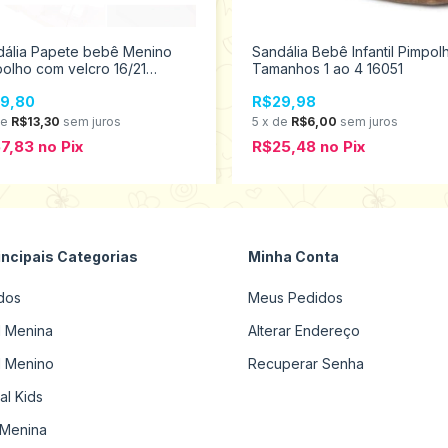
dália Papete bebê Menino
Sandália Bebê Infantil Pimpol
olho com velcro 16/21
Tamanhos 1 ao 4 16051
0232
9,80
R$29,98
de
R$13,30
sem juros
5
x
de
R$6,00
sem juros
7,83
no
Pix
R$25,48
no
Pix
incipais Categorias
Minha Conta
dos
Meus Pedidos
il Menina
Alterar Endereço
il Menino
Recuperar Senha
al Kids
Menina