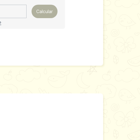
Calcular
P