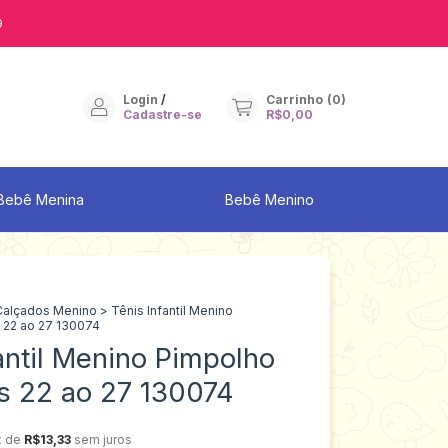
9
Login
/
Carrinho
(
0
)
Cadastre-se
R$0,00
Bebê Menina
Bebê Menino
Calçados Menino
>
Tênis Infantil Menino
22 ao 27 130074
antil Menino Pimpolho
 22 ao 27 130074
x de
R$13,33
sem juros