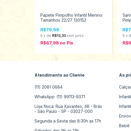
no Pimpolho
Papete Pimpolho Infantil Menino
San
34220
Tamanhos 22/27 130152
Pimp
012
R$79,98
R$7
s
6
x
de
R$13,33
sem juros
6
x
R$67,98
no
Pix
R$6
Atendimento ao Cliente
As pr
(11) 2081 0684
Calça
WhatsApp: (11) 99113-9371
Infant
Loja física: Rua Xavantes, 48 - Brás
Infant
- São Paulo - SP - 03027-000
Enxov
Segunda a Sexta das 8:30h as 17h
Bebê 
Sábados das 9h as 13h