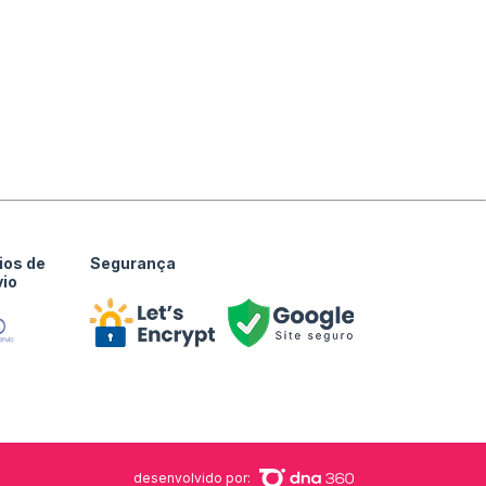
ios de
Segurança
vio
desenvolvido por: