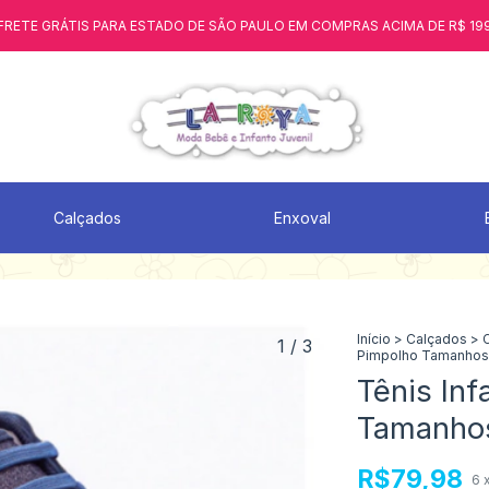
FRETE GRÁTIS PARA ESTADO DE SÃO PAULO EM COMPRAS ACIMA DE R$ 19
Calçados
Enxoval
Início
>
Calçados
>
1
/
3
Pimpolho Tamanhos 
Tênis Inf
Tamanhos
R$79,98
6