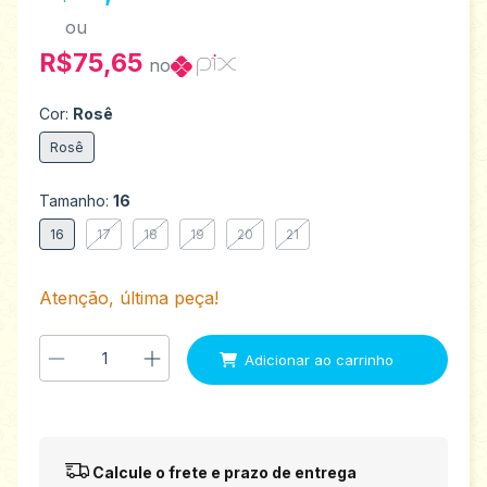
ou
R$75,65
no
Cor:
Rosê
Rosê
Tamanho:
16
16
17
18
19
20
21
Atenção, última peça!
Entregas para o CEP:
Alterar CEP
Calcule o frete e prazo de entrega