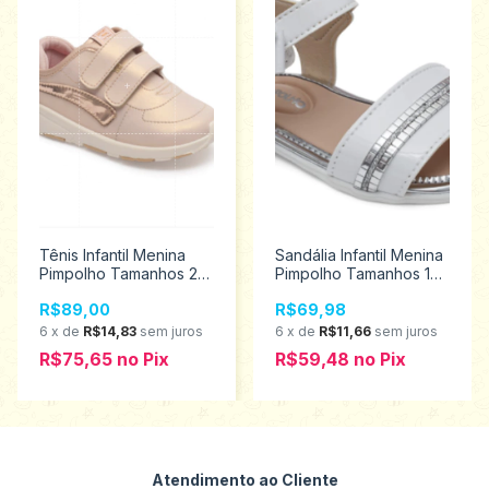
Tênis Infantil Menina
Sandália Infantil Menina
Pimpolho Tamanhos 22
Pimpolho Tamanhos 16
ao 27 130161
ao 21 28544
R$89,00
R$69,98
6
x
de
R$14,83
sem juros
6
x
de
R$11,66
sem juros
R$75,65
no
Pix
R$59,48
no
Pix
Atendimento ao Cliente