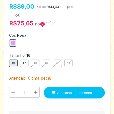
R$89,00
6
x de
R$14,83
sem juros
ou
R$75,65
no
Cor:
Rosa
Tamanho:
16
16
17
18
19
20
21
Atenção, última peça!