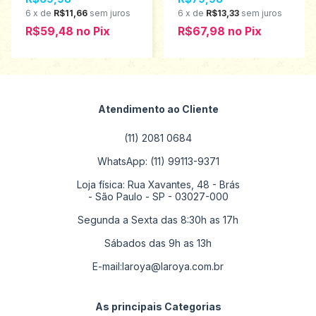
6
x
de
R$11,66
sem juros
6
x
de
R$13,33
sem juros
R$59,48
no
Pix
R$67,98
no
Pix
Atendimento ao Cliente
(11) 2081 0684
WhatsApp: (11) 99113-9371
Loja física: Rua Xavantes, 48 - Brás
- São Paulo - SP - 03027-000
Segunda a Sexta das 8:30h as 17h
Sábados das 9h as 13h
E-mail:
laroya@laroya.com.br
As principais Categorias