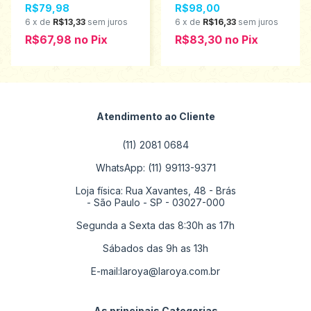
R$79,98
R$98,00
6
x
de
R$13,33
sem juros
6
x
de
R$16,33
sem juros
R$67,98
no
Pix
R$83,30
no
Pix
Atendimento ao Cliente
(11) 2081 0684
WhatsApp: (11) 99113-9371
Loja física: Rua Xavantes, 48 - Brás
- São Paulo - SP - 03027-000
Segunda a Sexta das 8:30h as 17h
Sábados das 9h as 13h
E-mail:
laroya@laroya.com.br
As principais Categorias