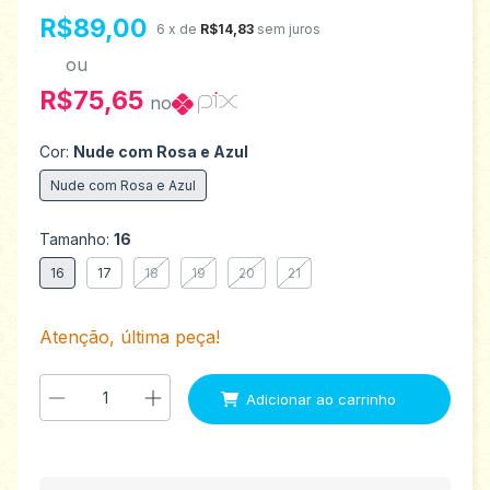
R$89,00
6
x de
R$14,83
sem juros
ou
R$75,65
no
Cor:
Nude com Rosa e Azul
Nude com Rosa e Azul
Tamanho:
16
16
17
18
19
20
21
Atenção, última peça!