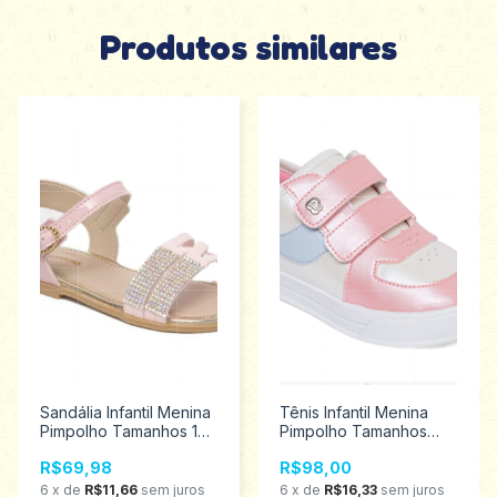
Produtos similares
Sandália Infantil Menina
Tênis Infantil Menina
Pimpolho Tamanhos 16
Pimpolho Tamanhos
ao 21 28941
22/27 130390
R$69,98
R$98,00
6
x
de
R$11,66
sem juros
6
x
de
R$16,33
sem juros