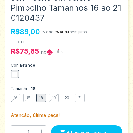
Pimpolho Tamanhos 16 ao 21
0120437
R$89,00
6
x de
R$14,83
sem juros
ou
R$75,65
no
Cor:
Branco
Tamanho:
18
16
17
18
19
20
21
Atenção, última peça!