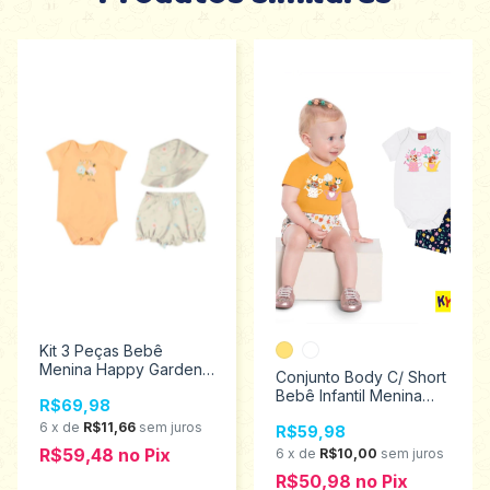
Kit 3 Peças Bebê
Menina Happy Garden
Conjunto Body C/ Short
Elian Tamanhos P ao G
Bebê Infantil Menina
R$69,98
211536
Kyly Tamanhos P ao G
6
x
de
R$11,66
sem juros
R$59,98
1000424
R$59,48
no
Pix
6
x
de
R$10,00
sem juros
R$50,98
no
Pix