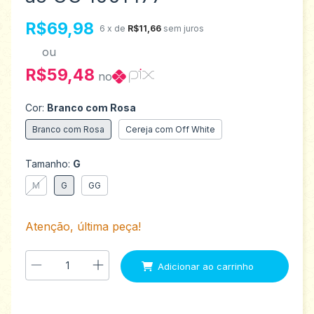
R$69,98
6
x de
R$11,66
sem juros
ou
R$59,48
no
Cor:
Branco com Rosa
Branco com Rosa
Cereja com Off White
Tamanho:
G
M
G
GG
Atenção, última peça!