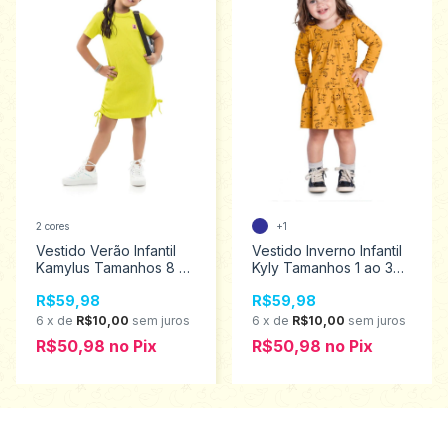
2 cores
+1
Vestido Verão Infantil
Vestido Inverno Infantil
Kamylus Tamanhos 8 ao
Kyly Tamanhos 1 ao 3
14 56922
1000034
R$59,98
R$59,98
6
x
de
R$10,00
sem juros
6
x
de
R$10,00
sem juros
R$50,98
no
Pix
R$50,98
no
Pix