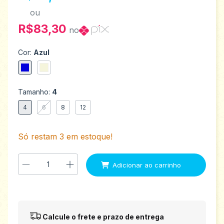
ou
R$83,30
no
Cor:
Azul
Tamanho:
4
4
6
8
12
Só restam
3
em estoque!
Entregas para o CEP:
Alterar CEP
Calcule o frete e prazo de entrega